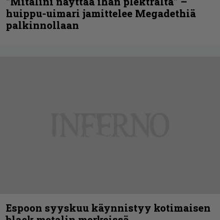
”Mitalini näyttää ihan plektralta” –
huippu-uimari jamittelee Megadethiä
palkinnollaan
Espoon syyskuu käynnistyy kotimaisen
black metalin merkeissä