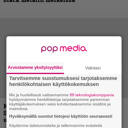
Arvostamme yksityisyyttäsi
Valintasi
Tarvitsemme suostumuksesi tarjotaksemme
henkilökohtaisen käyttökokemuksen
Me ja huolellisesti valitsemamme
88 teknologiakumppania
hyödynnämme henkilötietoja tarjotaksemme paremman
käyttäjäkokemuksen sekä kohdentaaksemme sisältöä ja
Kunnianosoitus hyiselle Pohjolalle –
mainoksia.
Shining hyppäsi keskelle kinoksia
Hyväksymällä suostut tietojesi käyttöön seuraavasti
uudella videollaan
Käytämme laitetunnisteita ja tallennamme evästeitä