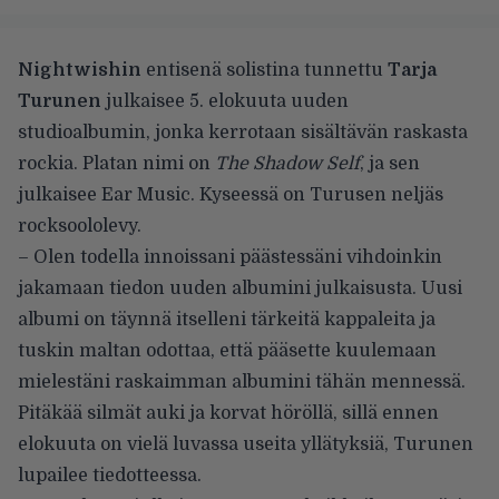
Nightwishin
entisenä solistina tunnettu
Tarja
Turunen
julkaisee 5. elokuuta uuden
studioalbumin, jonka kerrotaan sisältävän raskasta
rockia. Platan nimi on
The Shadow Self
, ja sen
julkaisee Ear Music. Kyseessä on Turusen neljäs
rocksoololevy.
– Olen todella innoissani päästessäni vihdoinkin
jakamaan tiedon uuden albumini julkaisusta. Uusi
albumi on täynnä itselleni tärkeitä kappaleita ja
tuskin maltan odottaa, että pääsette kuulemaan
mielestäni raskaimman albumini tähän mennessä.
Pitäkää silmät auki ja korvat höröllä, sillä ennen
elokuuta on vielä luvassa useita yllätyksiä, Turunen
lupailee tiedotteessa.