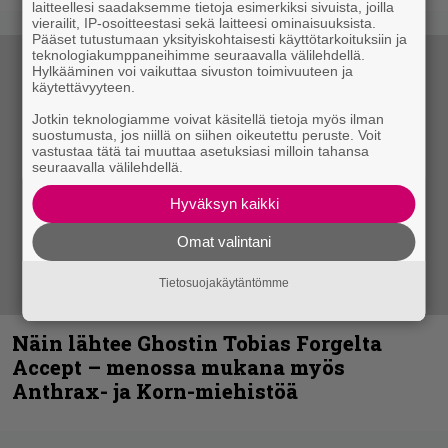
laitteellesi saadaksemme tietoja esimerkiksi sivuista, joilla
vierailit, IP-osoitteestasi sekä laitteesi ominaisuuksista.
Pääset tutustumaan yksityiskohtaisesti käyttötarkoituksiin ja
teknologiakumppaneihimme seuraavalla välilehdellä.
Hylkääminen voi vaikuttaa sivuston toimivuuteen ja
käytettävyyteen.
Jotkin teknologiamme voivat käsitellä tietoja myös ilman
suostumusta, jos niillä on siihen oikeutettu peruste. Voit
vastustaa tätä tai muuttaa asetuksiasi milloin tahansa
seuraavalla välilehdellä.
Hyväksyn kaikki
Omat valintani
Tietosuojakäytäntömme
Näin lähtee Ghostin Tobias Forgelta
Accept – menossa mukana myös
Anthrax- ja Korn-miehistöä