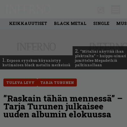
KEIKKAUUTISET
BLACK METAL
SINGLE
MUS
2.
”Mitalini näyttää ihan
plektralta” – huippu-uimari
1.
Espoon syyskuu käynnistyy
jamittelee Megadethiä
kotimaisen black metalin merkeissä
palkinnollaan
TULEVA LEVY
TARJA TURUNEN
”Raskain tähän mennessä” –
Tarja Turunen julkaisee
uuden albumin elokuussa