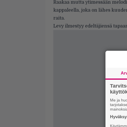
Raakaa mutta ytimessään melodis
kappaleella, joka on lähes kuude
raita.
Levy ilmestyy edeltäjiensä tapaa
Ar
Tarvit
käytt
Me ja huo
tarjotak
mainoksi
Hyväksym
Käytämme 