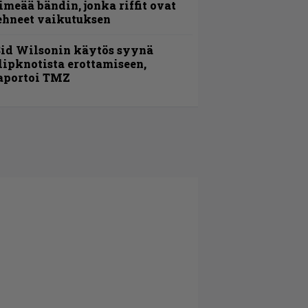
imeää bändin, jonka riffit ovat
ehneet vaikutuksen
id Wilsonin käytös syynä
lipknotista erottamiseen,
aportoi TMZ