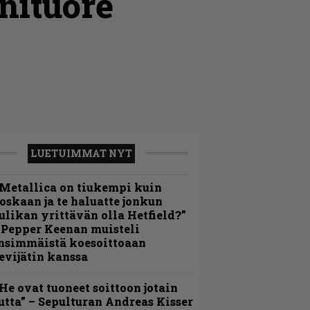
nituore
LUETUIMMAT NYT
Metallica on tiukempi kuin
oskaan ja te haluatte jonkun
ulikan yrittävän olla Hetfield?”
 Pepper Keenan muisteli
nsimmäistä koesoittoaan
evijätin kanssa
He ovat tuoneet soittoon jotain
utta” – Sepulturan Andreas Kisser