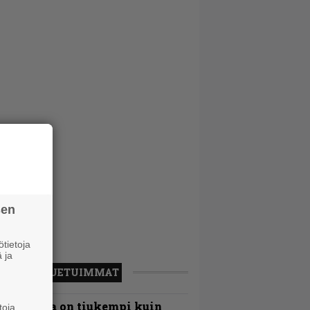
sen
tietoja
 ja
LUETUIMMAT
Metallica on tiukempi kuin
toja