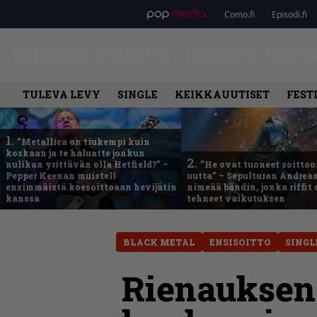
Como.fi
Episodi.fi
ETUSIVU
UUTISET
LEVY
TULEVA LEVY
SINGLE
KEIKKAUUTISET
FEST
1.
”Metallica on tiukempi kuin
koskaan ja te haluatte jonkun
2.
nulikan yrittävän olla Hetfield?” –
”He ovat tuoneet soittoo
Pepper Keenan muisteli
uutta” – Sepulturan Andreas
ensimmäistä koesoittoaan hevijätin
nimeää bändin, jonka riffit
kanssa
tehneet vaikutuksen
BLACK METAL
ENSISOITTO
SINGL
Rienauksen