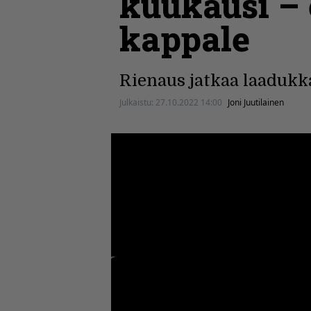
kuukausi – 
kappale
Rienaus jatkaa laadukkaa
Julkaistu:
27.10.2022 14:00
Joni Juutilainen