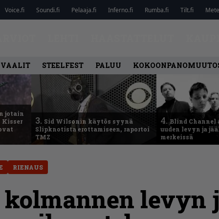
Voice.fi
Soundi.fi
Pelaaja.fi
Inferno.fi
Rumba.fi
Tilt.fi
Metel
ARVIOT
LEHTI
HAASTATTELUT
KAUP
IVAALIT
STEELFEST
PALUU
KOKOONPANOMUUTO
n jotain
3.
4.
 Kisser
Sid Wilsonin käytös syynä
Blind Channel 
 ovat
Slipknotista erottamiseen, raportoi
uuden levyn ja jä
TMZ
merkeissä
E
RIENAUS
 kolmannen levyn 