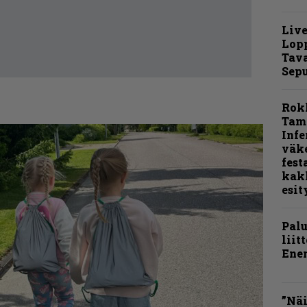
Live
Lop
Tava
Sepu
Rok
Tamp
Infe
väk
fest
kak
esit
Pal
liit
Ene
”Näi