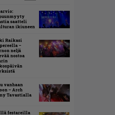
arvio:
puunmyyty
stia saatteli
lturan ikiuneen
ki Raikasi
ereella –
rnon neljä
evää nostoa
arin
kospäivän
yksistä
uu vanhaan
toon – Arch
my Tavastialla
llä festareilla