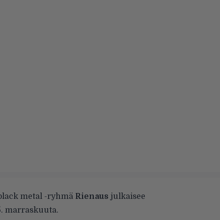
 black metal -ryhmä
Rienaus
julkaisee
. marraskuuta.