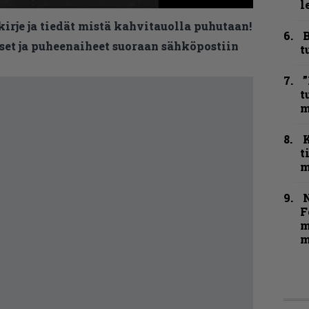
l
kirje ja tiedät mistä kahvitauolla puhutaan!
B
et ja puheenaiheet suoraan sähköpostiin
t
”
t
m
t
m
N
F
m
m