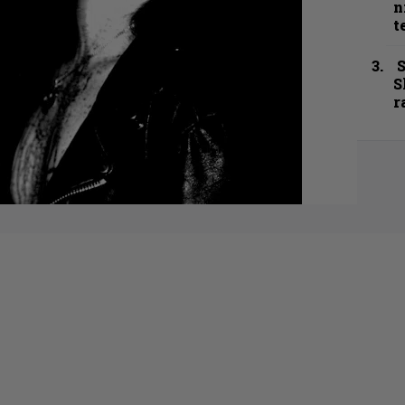
n
t
S
S
r