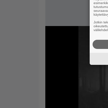
esimerkiks
tutustuma
seuraaval
käytettäv
Jotkin te
oikeutett
välilehdel