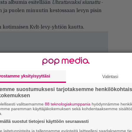
ta albumia esitellään
Uhrattavaksi siunattu
-
n ja puolen minuutin kestossaan levyn pisin
n kotimaisen Kvlt-levy-yhtiön kautta.
vostamme yksityisyyttäsi
Valintasi
semme suostumuksesi tarjotaksemme henkilökohtai
ökokemuksen
lellisesti valitsemamme
88 teknologiakumppania
hyödynnämme henkilö
semme paremman käyttäjäkokemuksen sekä kohdentaaksemme sisältöä
a.
ällä suostut tietojesi käyttöön seuraavasti
”
laitetunnisteita ja tallennamme evästeitä laitteellesi saadaksemme tie