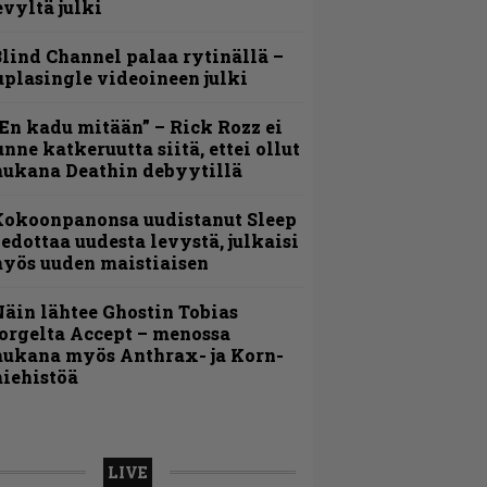
evyltä julki
lind Channel palaa rytinällä –
uplasingle videoineen julki
En kadu mitään” – Rick Rozz ei
unne katkeruutta siitä, ettei ollut
ukana Deathin debyytillä
Kokoonpanonsa uudistanut Sleep
iedottaa uudesta levystä, julkaisi
yös uuden maistiaisen
äin lähtee Ghostin Tobias
orgelta Accept – menossa
ukana myös Anthrax- ja Korn-
iehistöä
LIVE