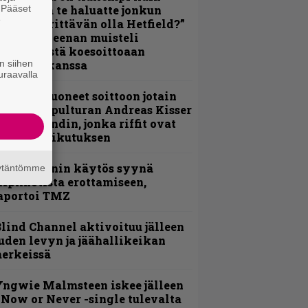
. Pääset
oskaan ja te haluatte jonkun
e
ulikan yrittävän olla Hetfield?”
 Pepper Keenan muisteli
nsimmäistä koesoittoaan
n siihen
evijätin kanssa
uraavalla
He ovat tuoneet soittoon jotain
utta” – Sepulturan Andreas Kisser
imeää bändin, jonka riffit ovat
ehneet vaikutuksen
id Wilsonin käytös syynä
äytäntömme
lipknotista erottamiseen,
aportoi TMZ
lind Channel aktivoituu jälleen
uden levyn ja jäähallikeikan
erkeissä
ngwie Malmsteen iskee jälleen
 Now or Never -single tulevalta