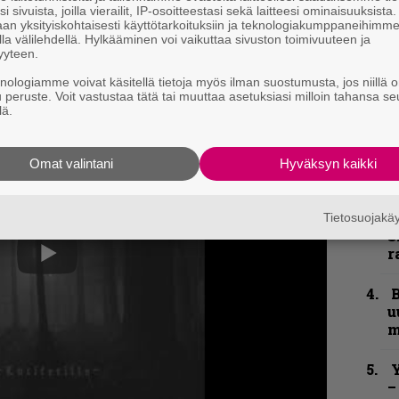
i sivuista, joilla vierailit, IP-osoitteestasi sekä laitteesi ominaisuuksista
k
an yksityiskohtaisesti käyttötarkoituksiin ja teknologiakumppaneihimm
n
la välilehdellä. Hylkääminen voi vaikuttaa sivuston toimivuuteen ja
–
yyteen.
e
knologiamme voivat käsitellä tietoja myös ilman suostumusta, jos niillä o
h
u peruste. Voit vastustaa tätä tai muuttaa asetuksiasi milloin tahansa se
lä.
”
u
n
Omat valintani
Hyväksyn kaikki
t
S
Tietosuojak
S
r
B
u
m
Y
–