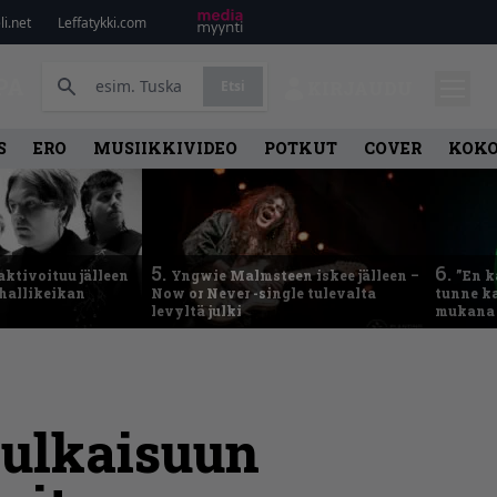
i.net
Leffatykki.com
PA
Etsi
KIRJAUDU
S
ERO
MUSIIKKIVIDEO
POTKUT
COVER
KOK
5.
6.
aktivoituu jälleen
Yngwie Malmsteen iskee jälleen –
”En k
ähallikeikan
Now or Never -single tulevalta
tunne ka
levyltä julki
mukana 
julkaisuun