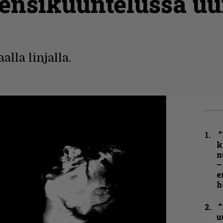
ensikuuntelussa uu
lla linjalla.
”
k
n
–
e
h
”
u