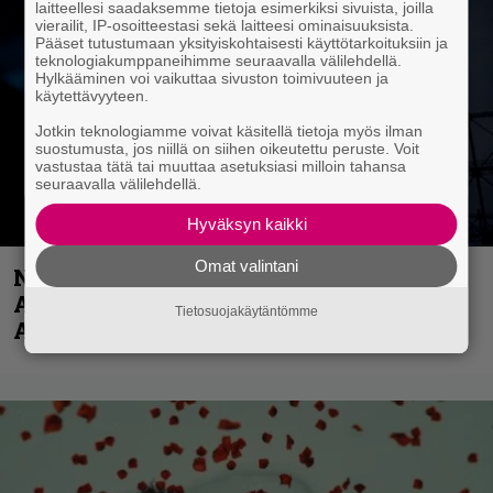
laitteellesi saadaksemme tietoja esimerkiksi sivuista, joilla
vierailit, IP-osoitteestasi sekä laitteesi ominaisuuksista.
Pääset tutustumaan yksityiskohtaisesti käyttötarkoituksiin ja
teknologiakumppaneihimme seuraavalla välilehdellä.
Hylkääminen voi vaikuttaa sivuston toimivuuteen ja
käytettävyyteen.
Jotkin teknologiamme voivat käsitellä tietoja myös ilman
suostumusta, jos niillä on siihen oikeutettu peruste. Voit
vastustaa tätä tai muuttaa asetuksiasi milloin tahansa
seuraavalla välilehdellä.
Hyväksyn kaikki
Omat valintani
Näin lähtee Ghostin Tobias Forgelta
Accept – menossa mukana myös
Tietosuojakäytäntömme
Anthrax- ja Korn-miehistöä