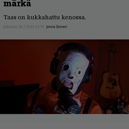
märkä
Taas on kukkahattu kenossa.
Julkaistu:
30.7.2023 22:18
Jonna Ikonen