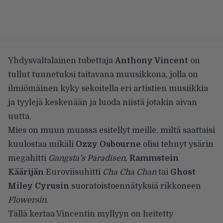
Yhdysvaltalainen tubettaja
Anthony Vincent
on
tullut tunnetuksi taitavana muusikkona, jolla on
ilmiömäinen kyky sekoitella eri artistien musiikkia
ja tyylejä keskenään ja luoda niistä jotakin aivan
uutta.
Mies on muun muassa esitellyt meille, miltä saattaisi
kuulostaa mikäli
Ozzy Osbourne
olisi tehnyt ysärin
megahitti
Gangsta’s Paradisen
,
Rammstein
Käärijän
Euroviisuhitti
Cha Cha Chan
tai
Ghost
Miley Cyrusin
suoratoistoennätyksiä rikkoneen
Flowersin
.
Tällä kertaa Vincentin myllyyn on heitetty