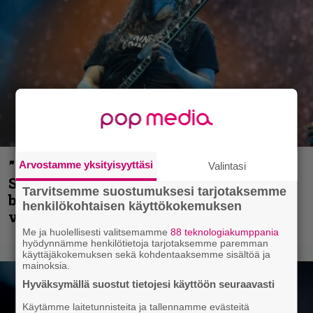
”He ovat tuoneet soittoon jotain uutta” –
Arvostamme yksityisyyttäsi
Valintasi
Sepulturan Andreas Kisser nimeää
Tarvitsemme suostumuksesi tarjotaksemme
bändin, jonka riffit ovat tehneet
henkilökohtaisen käyttökokemuksen
vaikutuksen
Me ja huolellisesti valitsemamme
88 teknologiakumppania
hyödynnämme henkilötietoja tarjotaksemme paremman
käyttäjäkokemuksen sekä kohdentaaksemme sisältöä ja
mainoksia.
Hyväksymällä suostut tietojesi käyttöön seuraavasti
Käytämme laitetunnisteita ja tallennamme evästeitä