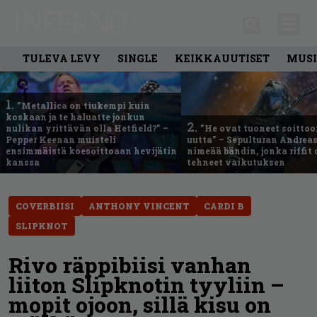
TULEVA LEVY
SINGLE
KEIKKAUUTISET
MUSI
1.
”Metallica on tiukempi kuin
koskaan ja te haluatte jonkun
2.
nulikan yrittävän olla Hetfield?” –
”He ovat tuoneet soittoo
Pepper Keenan muisteli
uutta” – Sepulturan Andreas
ensimmäistä koesoittoaan hevijätin
nimeää bändin, jonka riffit
kanssa
tehneet vaikutuksen
COVERBIISI
ANTHONY VINCENT
CARDI B
SLIPKNOT
Rivo räppibiisi vanhan
liiton Slipknotin tyyliin –
mopit ojoon, sillä kisu on