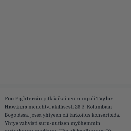
Foo Fightersin
pitkäaikainen rumpali
Taylor
Hawkins
menehtyi äkillisesti
25.3. Kolumbian
Bogotássa, jossa yhtyeen oli tarkoitus konsertoida.
Yhtye vahvisti suru-uutisen myöhemmin