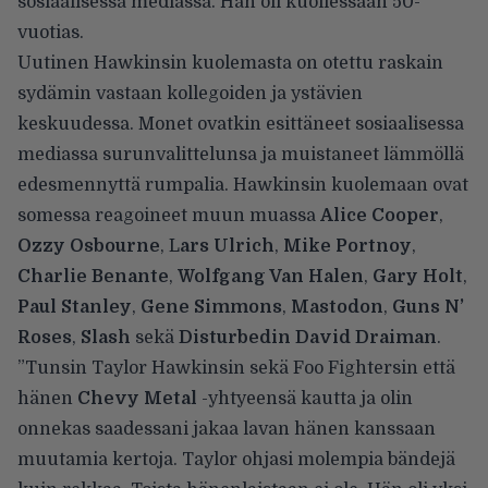
sosiaalisessa mediassa. Hän oli kuollessaan 50-
vuotias.
Uutinen Hawkinsin kuolemasta on otettu raskain
sydämin vastaan kollegoiden ja ystävien
keskuudessa. Monet ovatkin esittäneet sosiaalisessa
mediassa surunvalittelunsa ja muistaneet lämmöllä
edesmennyttä rumpalia. Hawkinsin kuolemaan ovat
somessa reagoineet muun muassa
Alice Cooper
,
Ozzy Osbourne
, L
ars Ulrich
,
Mike Portnoy
,
Charlie Benante
,
Wolfgang Van Halen
,
Gary Holt
,
Paul Stanley
,
Gene Simmons
,
Mastodon
,
Guns N’
Roses
,
Slash
sekä
Disturbedin David Draiman
.
”Tunsin Taylor Hawkinsin sekä Foo Fightersin että
hänen
Chevy Metal
-yhtyeensä kautta ja olin
onnekas saadessani jakaa lavan hänen kanssaan
muutamia kertoja. Taylor ohjasi molempia bändejä