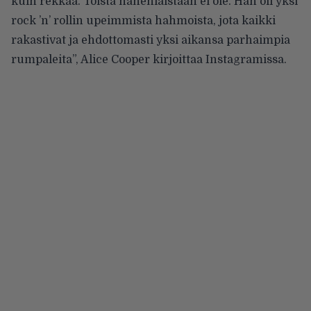
kuin rekkaa. Toista hänenlaistaan ei ole. Hän oli yksi
rock ’n’ rollin upeimmista hahmoista, jota kaikki
rakastivat ja ehdottomasti yksi aikansa parhaimpia
rumpaleita”, Alice Cooper kirjoittaa Instagramissa.