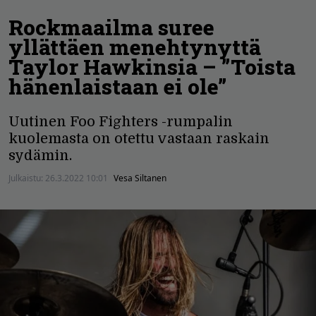
Rockmaailma suree
yllättäen menehtynyttä
Taylor Hawkinsia – ”Toista
hänenlaistaan ei ole”
Uutinen Foo Fighters -rumpalin
kuolemasta on otettu vastaan raskain
sydämin.
Julkaistu:
26.3.2022 10:01
Vesa Siltanen