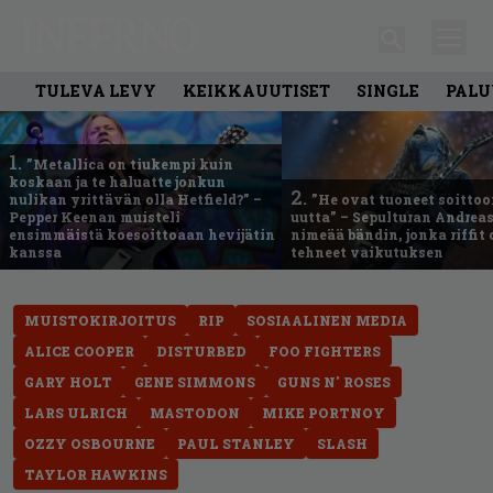
TULEVA LEVY
KEIKKAUUTISET
SINGLE
PALU
1.
”Metallica on tiukempi kuin
koskaan ja te haluatte jonkun
2.
nulikan yrittävän olla Hetfield?” –
”He ovat tuoneet soittoo
Pepper Keenan muisteli
uutta” – Sepulturan Andreas
ensimmäistä koesoittoaan hevijätin
nimeää bändin, jonka riffit
kanssa
tehneet vaikutuksen
MUISTOKIRJOITUS
RIP
SOSIAALINEN MEDIA
ALICE COOPER
DISTURBED
FOO FIGHTERS
GARY HOLT
GENE SIMMONS
GUNS N' ROSES
LARS ULRICH
MASTODON
MIKE PORTNOY
OZZY OSBOURNE
PAUL STANLEY
SLASH
TAYLOR HAWKINS