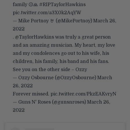
family 😥🙏
#RIPTaylorHawkins
pic.twitter.com/a3X0k2AqYW
— Mike Portnoy 🤘 (@MikePortnoy)
March 26,
2022
.
@TaylorHawkins
was truly a great person
and an amazing musician. My heart, my love
and my condolences go out to his wife, his
children, his family, his band and his fans.
See you on the other side – Ozzy
— Ozzy Osbourne (@OzzyOsbourne)
March
26, 2022
Forever missed.
pic.twitter.com/PkzEAKvryN
— Guns N' Roses (@gunsnroses)
March 26,
2022