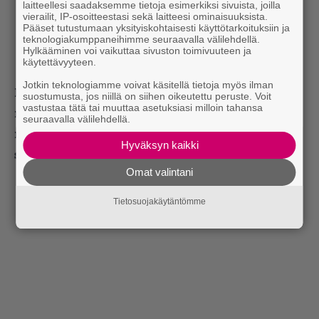
One of the best in history. Devastated.
laitteellesi saadaksemme tietoja esimerkiksi sivuista, joilla
vierailit, IP-osoitteestasi sekä laitteesi ominaisuuksista.
#RIPTaylorHawkins
Pääset tutustumaan yksityiskohtaisesti käyttötarkoituksiin ja
teknologiakumppaneihimme seuraavalla välilehdellä.
— David Draiman 🟦🎗️🇮🇱✡️☮️
Hylkääminen voi vaikuttaa sivuston toimivuuteen ja
käytettävyyteen.
(@davidmdraiman)
March 26, 2022
Jotkin teknologiamme voivat käsitellä tietoja myös ilman
Lue myös:
Tilaa Infernon uutiskirje ja tiedät
suostumusta, jos niillä on siihen oikeutettu peruste. Voit
vastustaa tätä tai muuttaa asetuksiasi milloin tahansa
mistä kahvitauolla puhutaan! Nappaa raskaan
seuraavalla välilehdellä.
musiikin uutiset ja puheenaiheet suoraan
Hyväksyn kaikki
sähköpostiin tästä.
Omat valintani
Tietosuojakäytäntömme