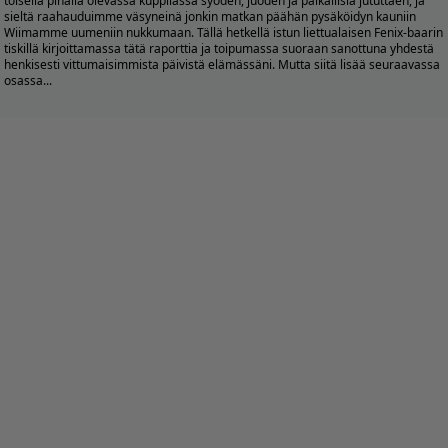
toisella pihalla olevassa kuppilassa syöden, juoden ja paikallisia jututtaen, ja
sieltä raahauduimme väsyneinä jonkin matkan päähän pysäköidyn kauniin
Wiimamme uumeniin nukkumaan. Tällä hetkellä istun liettualaisen Fenix-baarin
tiskillä kirjoittamassa tätä raporttia ja toipumassa suoraan sanottuna yhdestä
henkisesti vittumaisimmista päivistä elämässäni. Mutta siitä lisää seuraavassa
osassa...