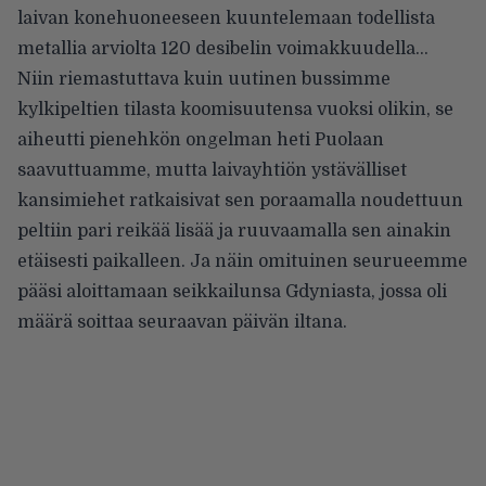
laivan konehuoneeseen kuuntelemaan todellista
metallia arviolta 120 desibelin voimakkuudella…
Niin riemastuttava kuin uutinen bussimme
kylkipeltien tilasta koomisuutensa vuoksi olikin, se
aiheutti pienehkön ongelman heti Puolaan
saavuttuamme, mutta laivayhtiön ystävälliset
kansimiehet ratkaisivat sen poraamalla noudettuun
peltiin pari reikää lisää ja ruuvaamalla sen ainakin
etäisesti paikalleen. Ja näin omituinen seurueemme
pääsi aloittamaan seikkailunsa Gdyniasta, jossa oli
määrä soittaa seuraavan päivän iltana.