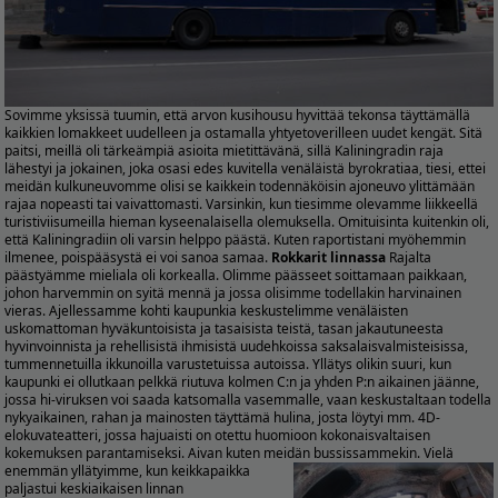
Sovimme yksissä tuumin, että arvon kusihousu hyvittää tekonsa täyttämällä
kaikkien lomakkeet uudelleen ja ostamalla yhtyetoverilleen uudet kengät. Sitä
paitsi, meillä oli tärkeämpiä asioita mietittävänä, sillä Kaliningradin raja
lähestyi ja jokainen, joka osasi edes kuvitella venäläistä byrokratiaa, tiesi, ettei
meidän kulkuneuvomme olisi se kaikkein todennäköisin ajoneuvo ylittämään
rajaa nopeasti tai vaivattomasti. Varsinkin, kun tiesimme olevamme liikkeellä
turistiviisumeilla hieman kyseenalaisella olemuksella. Omituisinta kuitenkin oli,
että Kaliningradiin oli varsin helppo päästä. Kuten raportistani myöhemmin
ilmenee, poispääsystä ei voi sanoa samaa.
Rokkarit linnassa
Rajalta
päästyämme mieliala oli korkealla. Olimme päässeet soittamaan paikkaan,
johon harvemmin on syitä mennä ja jossa olisimme todellakin harvinainen
vieras. Ajellessamme kohti kaupunkia keskustelimme venäläisten
uskomattoman hyväkuntoisista ja tasaisista teistä, tasan jakautuneesta
hyvinvoinnista ja rehellisistä ihmisistä uudehkoissa saksalaisvalmisteisissa,
tummennetuilla ikkunoilla varustetuissa autoissa. Yllätys olikin suuri, kun
kaupunki ei ollutkaan pelkkä riutuva kolmen C:n ja yhden P:n aikainen jäänne,
jossa hi-viruksen voi saada katsomalla vasemmalle, vaan keskustaltaan todella
nykyaikainen, rahan ja mainosten täyttämä hulina, josta löytyi mm. 4D-
elokuvateatteri, jossa hajuaisti on otettu huomioon kokonaisvaltaisen
kokemuksen parantamiseksi. Aivan kuten meidän bussissammekin.
Vielä
enemmän yllätyimme, kun keikkapaikka
paljastui keskiaikaisen linnan