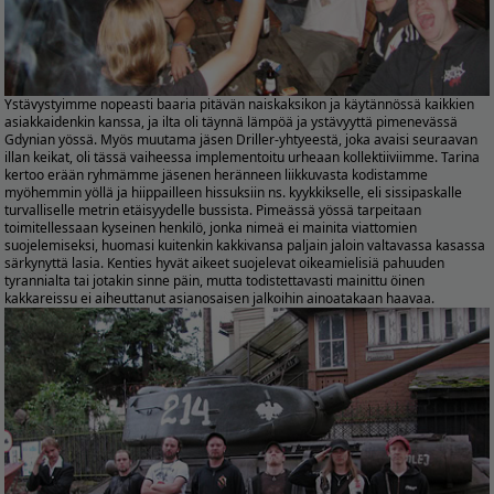
Ystävystyimme nopeasti baaria pitävän naiskaksikon ja käytännössä kaikkien
asiakkaidenkin kanssa, ja ilta oli täynnä lämpöä ja ystävyyttä pimenevässä
Gdynian yössä. Myös muutama jäsen Driller-yhtyeestä, joka avaisi seuraavan
illan keikat, oli tässä vaiheessa implementoitu urheaan kollektiiviimme. Tarina
kertoo erään ryhmämme jäsenen heränneen liikkuvasta kodistamme
myöhemmin yöllä ja hiippailleen hissuksiin ns. kyykkikselle, eli sissipaskalle
turvalliselle metrin etäisyydelle bussista. Pimeässä yössä tarpeitaan
toimitellessaan kyseinen henkilö, jonka nimeä ei mainita viattomien
suojelemiseksi, huomasi kuitenkin kakkivansa paljain jaloin valtavassa kasassa
särkynyttä lasia. Kenties hyvät aikeet suojelevat oikeamielisiä pahuuden
tyrannialta tai jotakin sinne päin, mutta todistettavasti mainittu öinen
kakkareissu ei aiheuttanut asianosaisen jalkoihin ainoatakaan haavaa.