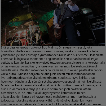
Sitä ei olisi kuitenkaan uskonut Bob Malmströmin esiintymisestä, joka
houkutteli pihalle varsin sankoin joukoin ihmisiä, vaikka on vaikea kuvitella
yhdenkään yleisön edustajan ymmärtäneen rakkaiden hurriemme ulosannista
enempää kuin joka seitsemännen englanninkielisen sanan huonosti. Pojat
vetivät keikan läpi kosiskellen yleisöä tuttuun tapaan solvauksin ja korostamalla
omaa ylempiarvoisuuttaan, ja jonkin verran hevimusiikkiliikehdintääkin oli
havaittavissa. Muistan ratkenneeni nauramaan, kun keikan päätteeksi bändin
vakio-outro Dynastia-sarjasta helähti juhlallisesti muistuttamaan tämän
kvartetin muodostavien yksilöiden erinomaisuudesta. Hyvä keikka, ottaen
huomioon bändin ja yleisön väliset yhteensopivuusongelmat noin kielellisesti.
Muutamia lieviä hankaloittaviakin tekijöitä illan mittaan ilmeni, kuten se, että
suihkun viemäri ei vetänyt ja suihkun ottaminen johti bäkkärin lattian
tulvimiseen. Tai se, että ruokailun yhteydessä kommunikoiminen
alkuasukkaiden kanssa oli käytännössä mahdotonta ilman jonkinasteista
tulkkausta, jota oli saatavilla kovin vähän. Nämä olivat kuitenkin hyvin
minimaalisia haittatekijöitä. Soundcheck oli lupaillut ainakin allekirjoittaneen