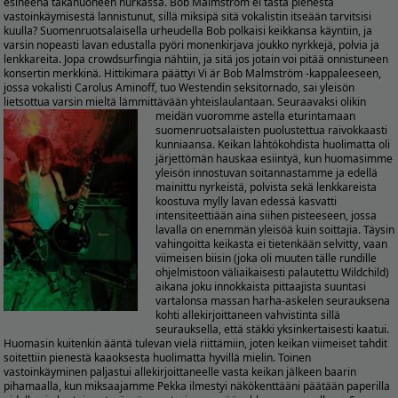
esineenä takahuoneen nurkassa. Bob Malmström ei tästä pienestä
vastoinkäymisestä lannistunut, sillä miksipä sitä vokalistin itseään tarvitsisi
kuulla? Suomenruotsalaisella urheudella Bob polkaisi keikkansa käyntiin, ja
varsin nopeasti lavan edustalla pyöri monenkirjava joukko nyrkkejä, polvia ja
lenkkareita. Jopa crowdsurfingia nähtiin, ja sitä jos jotain voi pitää onnistuneen
konsertin merkkinä. Hittikimara päättyi Vi är Bob Malmström -kappaleeseen,
jossa vokalisti Carolus Aminoff, tuo Westendin seksitornado, sai yleisön
lietsottua varsin mieltä lämmittävään yhteislaulantaan.
Seuraavaksi olikin
meidän vuoromme astella eturintamaan
suomenruotsalaisten puolustettua raivokkaasti
kunniaansa. Keikan lähtökohdista huolimatta oli
järjettömän hauskaa esiintyä, kun huomasimme
yleisön innostuvan soitannastamme ja edellä
mainittu nyrkeistä, polvista sekä lenkkareista
koostuva mylly lavan edessä kasvatti
intensiteettiään aina siihen pisteeseen, jossa
lavalla on enemmän yleisöä kuin soittajia. Täysin
vahingoitta keikasta ei tietenkään selvitty, vaan
viimeisen biisin (joka oli muuten tälle rundille
ohjelmistoon väliaikaisesti palautettu Wildchild)
aikana joku innokkaista pittaajista suuntasi
vartalonsa massan harha-askelen seurauksena
kohti allekirjoittaneen vahvistinta sillä
seurauksella, että stäkki yksinkertaisesti kaatui.
Huomasin kuitenkin ääntä tulevan vielä riittämiin, joten keikan viimeiset tahdit
soitettiin pienestä kaaoksesta huolimatta hyvillä mielin. Toinen
vastoinkäyminen paljastui allekirjoittaneelle vasta keikan jälkeen baarin
pihamaalla, kun miksaajamme Pekka ilmestyi näkökenttääni päätään paperilla