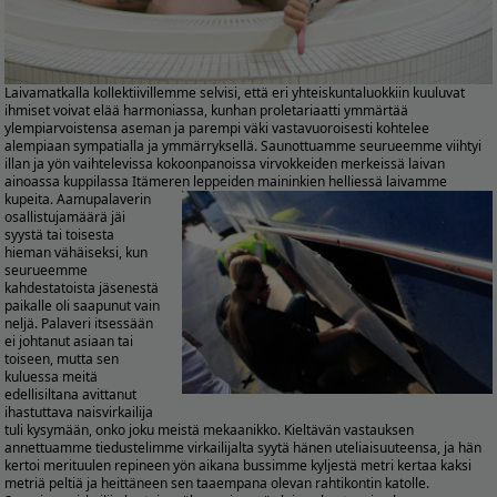
Laivamatkalla kollektiivillemme selvisi, että eri yhteiskuntaluokkiin kuuluvat
ihmiset voivat elää harmoniassa, kunhan proletariaatti ymmärtää
ylempiarvoistensa aseman ja parempi väki vastavuoroisesti kohtelee
alempiaan sympatialla ja ymmärryksellä. Saunottuamme seurueemme viihtyi
illan ja yön vaihtelevissa kokoonpanoissa virvokkeiden merkeissä laivan
ainoassa kuppilassa Itämeren leppeiden maininkien helliessä laivamme
kupeita.
Aamupalaverin
osallistujamäärä jäi
syystä tai toisesta
hieman vähäiseksi, kun
seurueemme
kahdestatoista jäsenestä
paikalle oli saapunut vain
neljä. Palaveri itsessään
ei johtanut asiaan tai
toiseen, mutta sen
kuluessa meitä
edellisiltana avittanut
ihastuttava naisvirkailija
tuli kysymään, onko joku meistä mekaanikko. Kieltävän vastauksen
annettuamme tiedustelimme virkailijalta syytä hänen uteliaisuuteensa, ja hän
kertoi merituulen repineen yön aikana bussimme kyljestä metri kertaa kaksi
metriä peltiä ja heittäneen sen taaempana olevan rahtikontin katolle.