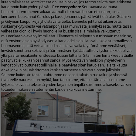
kuten tällaisessa kontekstissa on usein pakko, jos tahtoo selvitä täysjärkisenä
kauemmin kuin yhden päivän.
Pee everywhere
Seuraavana aamuna
hoipertelin kymmenen aikaan aamulla liikkuvan bussin etuosaan, jossa
kiertueen buukannut Carolus ja kuski-Johannes pähkäilivät tietä ulos Gdanskin
ja Gdynian kaupunkeja yhdistävältä tieltä. Lieneekö johtunut aikaerosta,
ruokamyrkytyksestä vai vatsanpohjassa muhivasta jännityksestä, mutta tässä
vaiheessa oloni oli hyvin huono, eikä bussin sisällä mieliala vaikuttanut
muutenkaan olevan ylimmillään. Tilannetta ei helpottanut missään määrin se,
että ensimmäisen pysähdyksen aikana edellisen illan vahinkoja summaillessa
huomasimme, että virtsaepisodin jäljiltä vaivalla täyttämämme venäläiset,
lievästi sanottuna sekavat ja äärimmäisen työläät tulliselvityslomakkeet olivat
yltä päältä musikantin eritteessä bussin lattialla. Sitä, miten lomakkeet lattialle
päätyivät, ei kukaan osannut sanoa. Myös vuotavan henkilön yhtyetoverin
kengät olivat joutuneet tulilinjalle ja päätyivät siten katuojaan, ja sitä kautta
ehkä jonkun hajuaistittoman kenkien tarpeessa olevan slobon jalkoihin.
Saimme kuitenkin taistelutahtomme nopeasti takaisin ruokailun ja yhdessä
tilanteelle naureskelun myötä, kun tajusimme, että peittämällä bussimme
kyljessä olevasta tekstistä yhden kirjaimen teipillä saisimme aikaiseksi varsin
totuudenmukaisen statementin koskien kulkuvälinettämme.