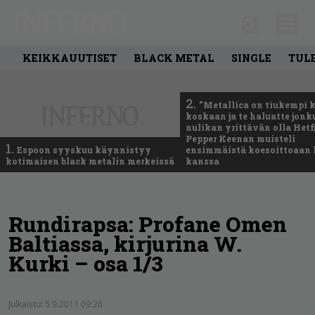
KEIKKAUUTISET
BLACK METAL
SINGLE
TUL
2.
”Metallica on tiukempi 
koskaan ja te haluatte jonk
nulikan yrittävän olla Hetfi
Pepper Keenan muisteli
1.
Espoon syyskuu käynnistyy
ensimmäistä koesoittoaan 
kotimaisen black metalin merkeissä
kanssa
Rundirapsa: Profane Omen
Baltiassa, kirjurina W.
Kurki – osa 1/3
Julkaistu:
5.9.2011 09:26