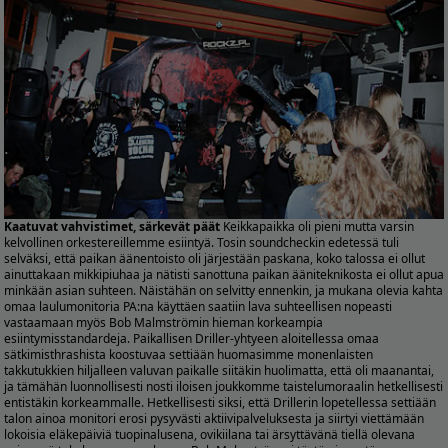
Kaatuvat vahvistimet, särkevät päät
Keikkapaikka oli pieni mutta varsin
kelvollinen orkestereillemme esiintyä. Tosin soundcheckin edetessä tuli
selväksi, että paikan äänentoisto oli järjestään paskana, koko talossa ei ollut
ainuttakaan mikkipiuhaa ja nätisti sanottuna paikan ääniteknikosta ei ollut apua
minkään asian suhteen. Näistähän on selvitty ennenkin, ja mukana olevia kahta
omaa laulumonitoria PA:na käyttäen saatiin lava suhteellisen nopeasti
vastaamaan myös Bob Malmströmin hieman korkeampia
esiintymisstandardeja. Paikallisen Driller-yhtyeen aloitellessa omaa
sätkimisthrashista koostuvaa settiään huomasimme monenlaisten
takkutukkien hiljalleen valuvan paikalle siitäkin huolimatta, että oli maanantai,
ja tämähän luonnollisesti nosti iloisen joukkomme taistelumoraalin hetkellisesti
entistäkin korkeammalle. Hetkellisesti siksi, että Drillerin lopetellessa settiään
talon ainoa monitori erosi pysyvästi aktiivipalveluksesta ja siirtyi viettämään
lokoisia eläkepäiviä tuopinalusena, ovikiilana tai ärsyttävänä tiellä olevana