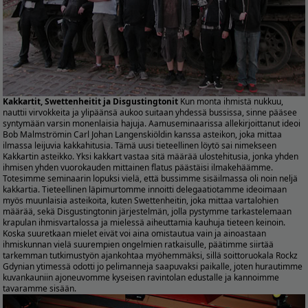
Kakkartit, Swettenheitit ja Disgustingtonit
Kun monta ihmistä nukkuu,
nauttii virvokkeita ja ylipäänsä aukoo suitaan yhdessä bussissa, sinne pääsee
syntymään varsin monenlaisia hajuja. Aamuseminaarissa allekirjoittanut ideoi
Bob Malmströmin Carl Johan Langenskiöldin kanssa asteikon, joka mittaa
ilmassa leijuvia kakkahitusia. Tämä uusi tieteellinen löytö sai nimekseen
Kakkartin asteikko. Yksi kakkart vastaa sitä määrää ulostehitusia, jonka yhden
ihmisen yhden vuorokauden mittainen flatus päästäisi ilmakehäämme.
Totesimme seminaarin lopuksi vielä, että bussimme sisäilmassa oli noin neljä
kakkartia. Tieteellinen läpimurtomme innoitti delegaatiotamme ideoimaan
myös muunlaisia asteikoita, kuten Swettenheitin, joka mittaa vartalohien
määrää, sekä Disgustingtonin järjestelmän, jolla pystymme tarkastelemaan
krapulan ihmisvartalossa ja mielessä aiheuttamia kauhuja tieteen keinoin.
Koska suuretkaan mielet eivät voi aina omistautua vain ja ainoastaan
ihmiskunnan vielä suurempien ongelmien ratkaisulle, päätimme siirtää
tarkemman tutkimustyön ajankohtaa myöhemmäksi, sillä soittoruokala Rockz
Gdynian ytimessä odotti jo pelimanneja saapuvaksi paikalle, joten hurautimme
kuvankauniin ajoneuvomme kyseisen ravintolan edustalle ja kannoimme
tavaramme sisään.