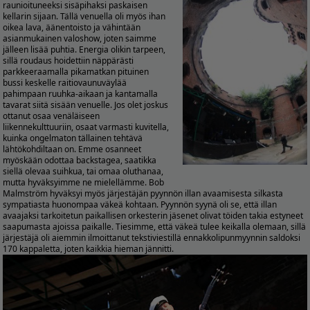
raunioituneeksi sisäpihaksi paskaisen
kellarin sijaan. Tällä venuella oli myös ihan
oikea lava, äänentoisto ja vähintään
asianmukainen valoshow, joten saimme
jälleen lisää puhtia. Energia olikin tarpeen,
sillä roudaus hoidettiin näppärästi
parkkeeraamalla pikamatkan pituinen
bussi keskelle raitiovaunuväylää
pahimpaan ruuhka-aikaan ja kantamalla
tavarat siitä sisään venuelle. Jos olet joskus
ottanut osaa venäläiseen
liikennekulttuuriin, osaat varmasti kuvitella,
kuinka ongelmaton tällainen tehtävä
lähtökohdiltaan on. Emme osanneet
myöskään odottaa backstagea, saatikka
siellä olevaa suihkua, tai omaa oluthanaa,
mutta hyväksyimme ne mielellämme. Bob
Malmström hyväksyi myös järjestäjän pyynnön illan avaamisesta silkasta
sympatiasta huonompaa väkeä kohtaan. Pyynnön syynä oli se, että illan
avaajaksi tarkoitetun paikallisen orkesterin jäsenet olivat töiden takia estyneet
saapumasta ajoissa paikalle. Tiesimme, että väkeä tulee keikalla olemaan, sillä
järjestäjä oli aiemmin ilmoittanut tekstiviestillä ennakkolipunmyynnin saldoksi
170 kappaletta, joten kaikkia hieman jännitti.