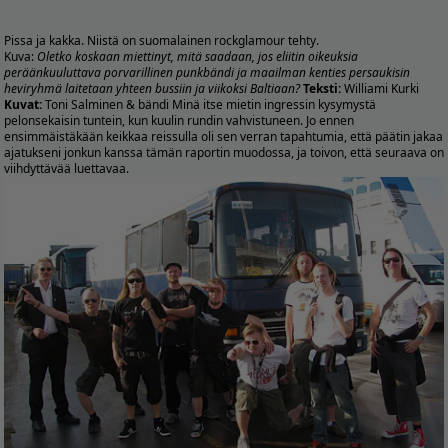
Pissa ja kakka. Niistä on suomalainen rockglamour tehty.
Kuva:
Oletko koskaan miettinyt, mitä saadaan, jos eliitin oikeuksia
peräänkuuluttava porvarillinen punkbändi ja maailman kenties persaukisin
heviryhmä laitetaan yhteen bussiin ja viikoksi Baltiaan?
Teksti:
Williami Kurki
Kuvat:
Toni Salminen & bändi Minä itse mietin ingressin kysymystä
pelonsekaisin tuntein, kun kuulin rundin vahvistuneen. Jo ennen
ensimmäistäkään keikkaa reissulla oli sen verran tapahtumia, että päätin jakaa
ajatukseni jonkun kanssa tämän raportin muodossa, ja toivon, että seuraava on
viihdyttävää luettavaa.