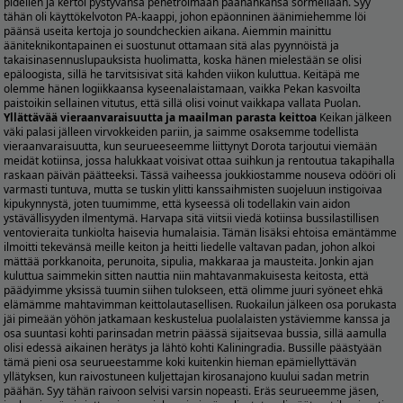
pidellen ja kertoi pystyvänsä penetroimaan päänahkansa sormellaan. Syy
tähän oli käyttökelvoton PA-kaappi, johon epäonninen äänimiehemme löi
päänsä useita kertoja jo soundcheckien aikana. Aiemmin mainittu
ääniteknikontapainen ei suostunut ottamaan sitä alas pyynnöistä ja
takaisinasennuslupauksista huolimatta, koska hänen mielestään se olisi
epäloogista, sillä he tarvitsisivat sitä kahden viikon kuluttua. Keitäpä me
olemme hänen logiikkaansa kyseenalaistamaan, vaikka Pekan kasvoilta
paistoikin sellainen vitutus, että sillä olisi voinut vaikkapa vallata Puolan.
Yllättävää vieraanvaraisuutta ja maailman parasta keittoa
Keikan jälkeen
väki palasi jälleen virvokkeiden pariin, ja saimme osaksemme todellista
vieraanvaraisuutta, kun seurueeseemme liittynyt Dorota tarjoutui viemään
meidät kotiinsa, jossa halukkaat voisivat ottaa suihkun ja rentoutua takapihalla
raskaan päivän päätteeksi. Tässä vaiheessa joukkiostamme nouseva odööri oli
varmasti tuntuva, mutta se tuskin ylitti kanssaihmisten suojeluun instigoivaa
kipukynnystä, joten tuumimme, että kyseessä oli todellakin vain aidon
ystävällisyyden ilmentymä. Harvapa sitä viitsii viedä kotiinsa bussilastillisen
ventovieraita tunkiolta haisevia humalaisia. Tämän lisäksi ehtoisa emäntämme
ilmoitti tekevänsä meille keiton ja heitti liedelle valtavan padan, johon alkoi
mättää porkkanoita, perunoita, sipulia, makkaraa ja mausteita. Jonkin ajan
kuluttua saimmekin sitten nauttia niin mahtavanmakuisesta keitosta, että
päädyimme yksissä tuumin siihen tulokseen, että olimme juuri syöneet ehkä
elämämme mahtavimman keittolautasellisen. Ruokailun jälkeen osa porukasta
jäi pimeään yöhön jatkamaan keskustelua puolalaisten ystäviemme kanssa ja
osa suuntasi kohti parinsadan metrin päässä sijaitsevaa bussia, sillä aamulla
olisi edessä aikainen herätys ja lähtö kohti Kaliningradia. Bussille päästyään
tämä pieni osa seurueestamme koki kuitenkin hieman epämiellyttävän
yllätyksen, kun raivostuneen kuljettajan kirosanajono kuului sadan metrin
päähän. Syy tähän raivoon selvisi varsin nopeasti. Eräs seurueemme jäsen,