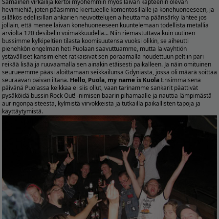
Samainen virkailija kertoi myöhemmin myös laivan kapteenin olevan
hevimiehiä, joten pääsimme kiertueelle komentosillalle ja konehuoneeseen, ja
silläkös edellisillan ankarien neuvottelujen aiheuttama päänsärky lähtee jos
jollain, että menee laivan konehuoneeseen kuuntelemaan todellista metallia
arviolta 120 desibelin voimakkuudella... Niin riemastuttava kuin uutinen
bussimme kylkipeltien tilasta koomisuutensa vuoksi olikin, se aiheutti
pienehkön ongelman heti Puolaan saavuttuamme, mutta laivayhtiön
ystävälliset kansimiehet ratkaisivat sen poraamalla noudettuun peltiin pari
reikää lisää ja ruuvaamalla sen ainakin etäisesti paikalleen. Ja näin omituinen
seurueemme pääsi aloittamaan seikkailunsa Gdyniasta, jossa oli määrä soittaa
seuraavan päivän iltana.
Hello, Puola, my name is Kuola
Ensimmäisenä
päivänä Puolassa keikkaa ei siis ollut, vaan tarinamme sankarit päättivät
pysäköidä bussin Rock Out! -nimisen baarin pihamaalle ja nauttia lämpimästä
auringonpaisteesta, kylmistä virvokkeista ja tutkailla paikallisten tapoja ja
käyttäytymistä.