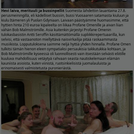
Hevi laiva, merituuli ja bussinpellit
Suomesta lähdettiin lauantaina 27.8.
perusmeiningillä, eli kädelliset bussiin, bussi Vuosaaren satamasta kiuluun ja
kiulu Itämeren yli Puolan Gdyniaan. Laivaan päästyämme huomasimme, että
hyttien hinta 210 euroa kipaleelta on liikaa Profane Omenille ja aivan liian
vähän Bob Malmströmille. Asia kuitenkin järjestyi Profane Omenin
tulokasbasistin Antti Seroffin käsittämättömällä supliikkirepertuaarilla, kun
selvisi, että vastaanoton miellyttävä naisvirkailija pitää raskaammasta
musiikista. Lopputuloksena saimme neljä hyttiä yhden hinnalla. Profane Omen
tulkitsi tämän hienon eleen sympatiaksi persaukisia takkutukkia kohtaan, ja
Bob Malmströmille kyseessä oli luonnollisesti vain itsestään selvästi eliitille
kuuluva mahdollisuus vetäytyä rahvaan seasta nautiskelemaan elämän
kauniista asioista, kuten viinistä, ruotsinkielisistä juomalauluista ja
erinomaisesti valmistetusta puronieriästä.