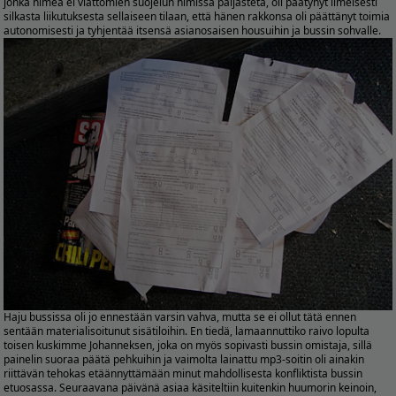
jonka nimeä ei viattomien suojelun nimissä paljasteta, oli päätynyt ilmeisesti
silkasta liikutuksesta sellaiseen tilaan, että hänen rakkonsa oli päättänyt toimia
autonomisesti ja tyhjentää itsensä asianosaisen housuihin ja bussin sohvalle.
Haju bussissa oli jo ennestään varsin vahva, mutta se ei ollut tätä ennen
sentään materialisoitunut sisätiloihin. En tiedä, lamaannuttiko raivo lopulta
toisen kuskimme Johanneksen, joka on myös sopivasti bussin omistaja, sillä
painelin suoraa päätä pehkuihin ja vaimolta lainattu mp3-soitin oli ainakin
riittävän tehokas etäännyttämään minut mahdollisesta konfliktista bussin
etuosassa. Seuraavana päivänä asiaa käsiteltiin kuitenkin huumorin keinoin,