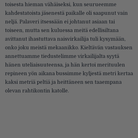
toisesta hieman vähäiseksi, kun seurueemme
kahdestatoista jäsenestä paikalle oli saapunut vain
neljä. Palaveri itsessään ei johtanut asiaan tai
toiseen, mutta sen kuluessa meitä edellisiltana
avittanut ihastuttava naisvirkailija tuli kysymään,
onko joku meistä mekaanikko. Kieltävän vastauksen
annettuamme tiedustelimme virkailijalta syytä
hänen uteliaisuuteensa, ja hän kertoi merituulen
repineen yön aikana bussimme kyljestä metri kertaa
kaksi metriä peltiä ja heittäneen sen taaempana
olevan rahtikontin katolle.