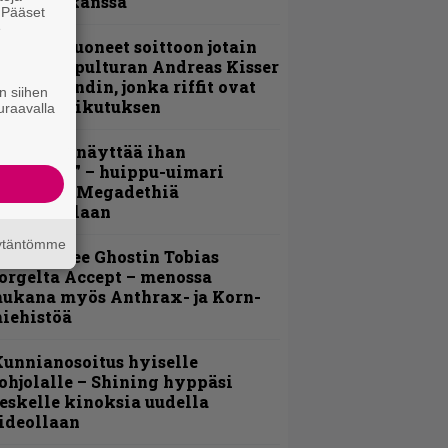
evijätin kanssa
. Pääset
e
He ovat tuoneet soittoon jotain
utta” – Sepulturan Andreas Kisser
imeää bändin, jonka riffit ovat
n siihen
ehneet vaikutuksen
uraavalla
Mitalini näyttää ihan
lektralta” – huippu-uimari
amittelee Megadethiä
alkinnollaan
äytäntömme
äin lähtee Ghostin Tobias
orgelta Accept – menossa
ukana myös Anthrax- ja Korn-
iehistöä
unnianosoitus hyiselle
ohjolalle – Shining hyppäsi
eskelle kinoksia uudella
ideollaan