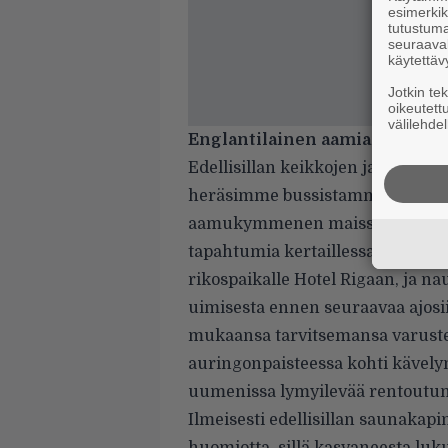
esimerkiks
tutustuma
seuraaval
käytettäv
Jotkin te
oikeutett
välilehdel
Englantilainen aamiainen Balt
Edellisillan keikkojen ja Riikan
heräsimme bussistamme kaupung
aamukymmenen maissa. Joukollamm
tapahtumia kertaillessamme taju
rikospaikalle Hotel Rigaan, ja n
uimisesta ennen seuraavaa ajosii
mukaansa tarvitsemansa varustee
auringonpaisteessa kohti kävelym
uumenissa lymyilevää rentoutumi
Ilmeisesti edellisillan saunakapi