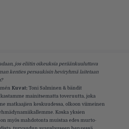
adaan, jos eliitin oikeuksia peräänkuuluttava
man kenties persaukisin heviryhmä laitetaan
n?
almén
Kuvat:
Toni Salminen & bändit
kastamme mainitsematta toveruutta, joka
mme matkaajien keskuudessa, olkoon viimeinen
e ryhmädynamiikallemme. Koska yksien
n on myös mahdotonta muistaa edes murto-
ohdista, turvaudun avauslauseen hengessä