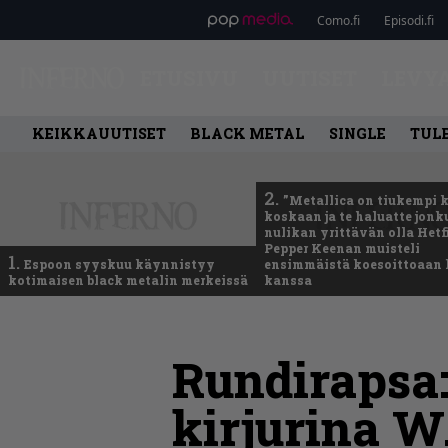
Como.fi
Episodi.fi
ETUSIVU
UUTISET
LEVY
KEIKKAUUTISET
BLACK METAL
SINGLE
TUL
2.
”Metallica on tiukempi 
koskaan ja te haluatte jonk
nulikan yrittävän olla Hetfi
Pepper Keenan muisteli
1.
Espoon syyskuu käynnistyy
ensimmäistä koesoittoaan 
kotimaisen black metalin merkeissä
kanssa
Rundirapsa:
kirjurina W.