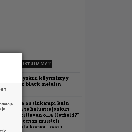
LUETUIMMAT
Espoon syyskuu käynnistyy
otimaisen black metalin
sen
erkeissä
Metallica on tiukempi kuin
tietoja
oskaan ja te haluatte jonkun
 ja
ulikan yrittävän olla Hetfield?”
 Pepper Keenan muisteli
nsimmäistä koesoittoaan
toja