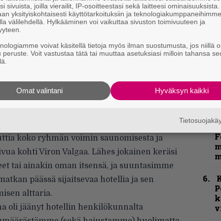
h
i sivuista, joilla vierailit, IP-osoitteestasi sekä laitteesi ominaisuuksista
an yksityiskohtaisesti käyttötarkoituksiin ja teknologiakumppaneihimm
la välilehdellä. Hylkääminen voi vaikuttaa sivuston toimivuuteen ja
”
yyteen.
u
n
knologiamme voivat käsitellä tietoja myös ilman suostumusta, jos niillä o
t
u peruste. Voit vastustaa tätä tai muuttaa asetuksiasi milloin tahansa se
lä.
ian Pariisissa
”
 valloittavan olemuksen puuduttamina
p
Omat valintani
Hyväksyn kaikki
j
in halkaisevan Väinäjoen rannalta
p
e oli hyvä vire päällä, ja edellisillan
Tietosuojak
simme, kuinka hienoa olisikaan palata
N
F
auttia koko ryhmän voimin saunomisesta ja
m
vua kohti Viron Valgaa. Lähes jokainen keräsi
m
t tai ainakin oman itsensä, ja suuntasimme
K
atkan päässä sijaitsevaa hotellia ja sen
P
sen alttaria.
k
na oli jäänyt hotellin henkilökunnalta
v