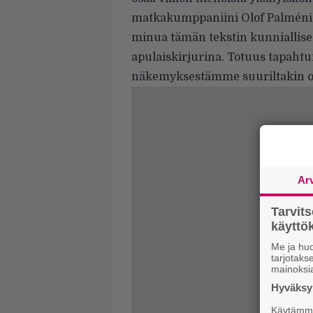
matkakumppaniini Olof Palméniin
minua tämän tekstin kunniallise
apulaiskirjurina. Totuus tapahtu
näkemyksestämme suuriltakin os
Ar
Tarvit
käytt
Me ja huo
tarjotak
mainoksi
Hyväksym
Käytämme 