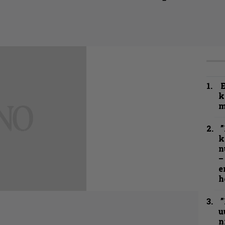
k
m
”
k
n
–
e
h
”
u
n