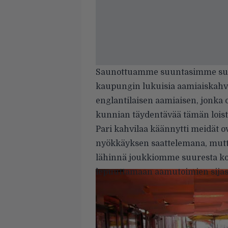
Saunottuamme suuntasimme sui
kaupungin lukuisia aamiaiskahvi
englantilaisen aamiaisen, jonka
kunnian täydentävää tämän loist
Pari kahvilaa käännytti meidät 
nyökkäyksen saattelemana, mut
lähinnä joukkiomme suuresta koos
lepuuttamaan aamutoimien sijast