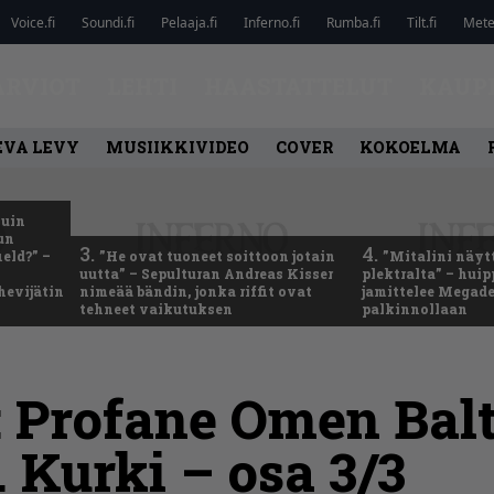
Voice.fi
Soundi.fi
Pelaaja.fi
Inferno.fi
Rumba.fi
Tilt.fi
Metel
ARVIOT
LEHTI
HAASTATTELUT
KAUP
EVA LEVY
MUSIIKKIVIDEO
COVER
KOKOELMA
kuin
un
3.
4.
eld?” –
”He ovat tuoneet soittoon jotain
”Mitalini näyt
uutta” – Sepulturan Andreas Kisser
plektralta” – hui
hevijätin
nimeää bändin, jonka riffit ovat
jamittelee Megad
tehneet vaikutuksen
palkinnollaan
 Profane Omen Balt
 Kurki – osa 3/3