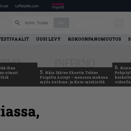
i.net
Leffatykki.com
PA
Etsi
KIRJAUDU
FESTIVAALIT
UUSI LEVY
KOKOONPANOMUUTOS
S
6.
tää ihan
Kunni
5.
ppu-uimari
Näin lähtee Ghostin Tobias
Pohjolal
ethiä
Forgelta Accept – menossa mukana
keskelle
myös Anthrax- ja Korn-miehistöä
videoll
iassa,