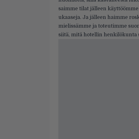
huomiotta, sillä kasvaneesta l
saimme tilat jälleen käyttöömm
ukaaseja. Ja jälleen haimme ro
mielissämme ja toteutimme suom
siitä, mitä hotellin henkilökunta 