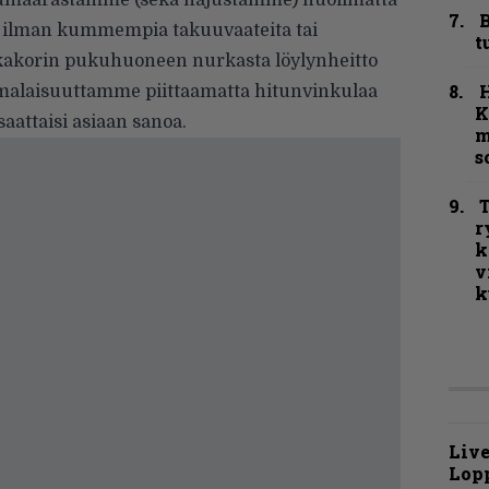
ukumäärästämme (sekä hajustamme) huolimatta
B
e ilman kummempia takuuvaateita tai
t
skakorin pukuhuoneen nurkasta löylynheitto
alaisuuttamme piittaamatta hitunvinkulaa
K
saattaisi asiaan sanoa.
m
s
T
r
k
v
k
Live
Lop