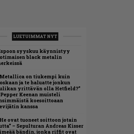
LUETUIMMAT NYT
Espoon syyskuu käynnistyy
otimaisen black metalin
erkeissä
Metallica on tiukempi kuin
oskaan ja te haluatte jonkun
ulikan yrittävän olla Hetfield?”
 Pepper Keenan muisteli
nsimmäistä koesoittoaan
evijätin kanssa
He ovat tuoneet soittoon jotain
utta” – Sepulturan Andreas Kisser
imeää bändin, jonka riffit ovat