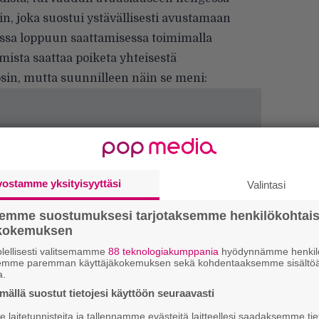
, joka suostui ystävällisesti avustamaan
ssa loppuun saattamisessa toimimalla
mista saattaa poiketa yhteisestä
in, mutta suunnilleen näin se meni:
vostamme yksityisyyttäsi
Valintasi
k
semme suostumuksesi tarjotaksemme henkilökohtai
m
ökokemuksen
”
lellisesti valitsemamme
88 teknologiakumppania
hyödynnämme henkilö
k
semme paremman käyttäjäkokemuksen sekä kohdentaaksemme sisältöä
a.
n
–
ällä suostut tietojesi käyttöön seuraavasti
e
laitetunnisteita ja tallennamme evästeitä laitteellesi saadaksemme tie