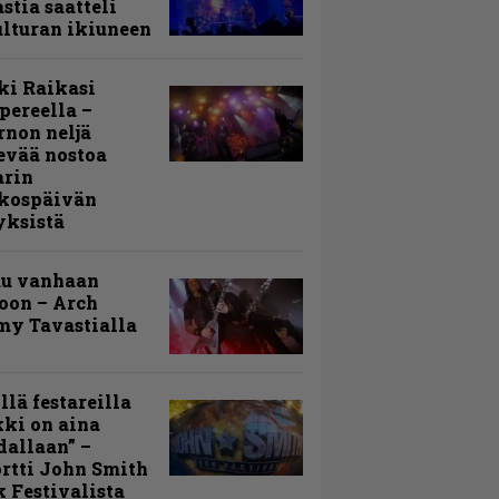
stia saatteli
lturan ikiuneen
ki Raikasi
ereella –
rnon neljä
evää nostoa
arin
kospäivän
yksistä
uu vanhaan
toon – Arch
my Tavastialla
llä festareilla
ki on aina
allaan” –
rtti John Smith
 Festivalista