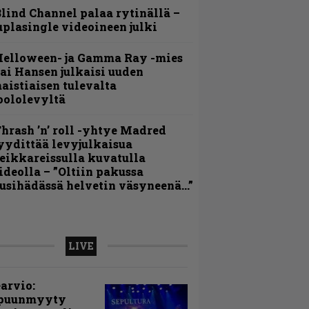
lind Channel palaa rytinällä –
uplasingle videoineen julki
Helloween- ja Gamma Ray -mies
ai Hansen julkaisi uuden
aistiaisen tulevalta
oololevyltä
hrash ’n’ roll -yhtye Madred
yydittää levyjulkaisua
eikkareissulla kuvatulla
ideolla – ”Oltiin pakussa
usihädässä helvetin väsyneenä…”
LIVE
arvio:
puunmyyty