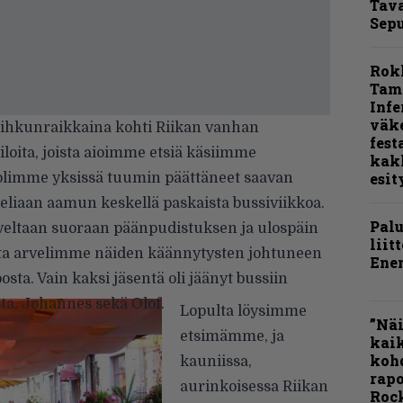
Tava
Sepu
Rok
Tamp
Infe
väk
hkunraikkaina kohti Riikan vanhan
fest
loita, joista aioimme etsiä käsiimme
kak
esit
 olimme yksissä tuumin päättäneet saavan
eliaan aamun keskellä paskaista bussiviikkoa.
Pal
oveltaan suoraan päänpudistuksen ja ulospäin
liit
ta arvelimme näiden käännytysten johtuneen
Ene
ta. Vain kaksi jäsentä oli jäänyt bussiin
a, Johannes sekä Olof.
Lopulta löysimme
”Näi
etsimämme, ja
kaik
kohd
kauniissa,
rapo
aurinkoisessa Riikan
Rock