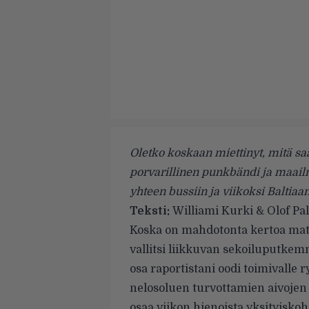
Oletko koskaan miettinyt, mitä sa
porvarillinen punkbändi ja maail
yhteen bussiin ja viikoksi Baltiaa
Teksti:
Williami Kurki & Olof P
Koska on mahdotonta kertoa mat
vallitsi liikkuvan sekoiluputke
osa raportistani oodi toimivall
nelosoluen turvottamien aivoje
osaa viikon hienoista yksityisk