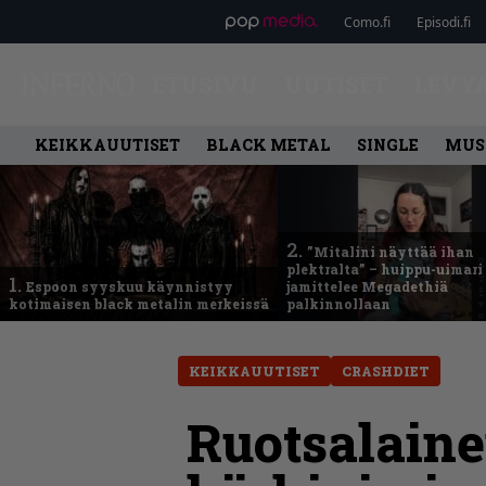
Como.fi
Episodi.fi
ETUSIVU
UUTISET
LEVY
KEIKKAUUTISET
BLACK METAL
SINGLE
MUS
2.
”Mitalini näyttää ihan
plektralta” – huippu-uimari
1.
Espoon syyskuu käynnistyy
jamittelee Megadethiä
kotimaisen black metalin merkeissä
palkinnollaan
KEIKKAUUTISET
CRASHDIET
Ruotsalaine