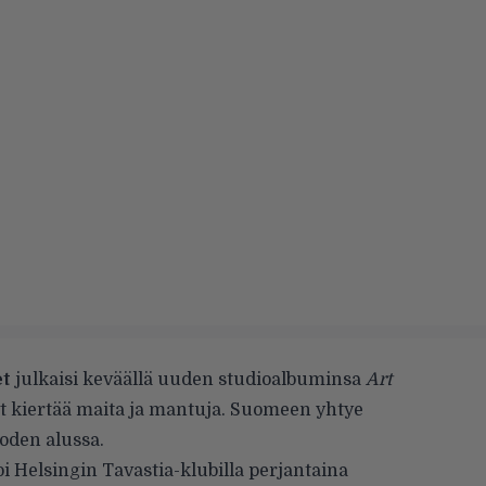
et
julkaisi keväällä uuden studioalbuminsa
Art
nyt kiertää maita ja mantuja. Suomeen yhtye
oden alussa.
i Helsingin Tavastia-klubilla perjantaina