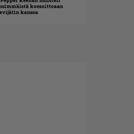
 Pepper Keenan muisteli
nsimmäistä koesoittoaan
evijätin kanssa