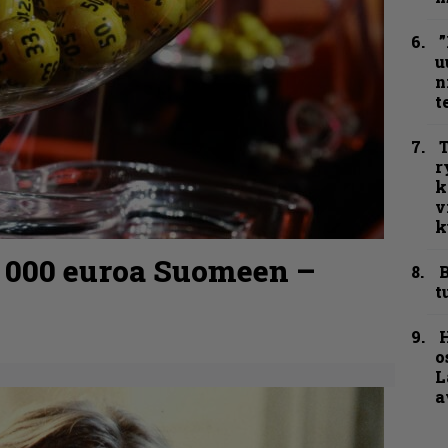
”
u
n
t
T
r
k
v
k
0 000 euroa Suomeen –
B
t
H
o
L
a