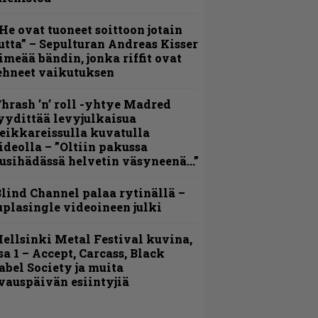
He ovat tuoneet soittoon jotain
utta” – Sepulturan Andreas Kisser
imeää bändin, jonka riffit ovat
ehneet vaikutuksen
hrash ’n’ roll -yhtye Madred
yydittää levyjulkaisua
eikkareissulla kuvatulla
ideolla – ”Oltiin pakussa
usihädässä helvetin väsyneenä…”
lind Channel palaa rytinällä –
uplasingle videoineen julki
ellsinki Metal Festival kuvina,
sa 1 – Accept, Carcass, Black
abel Society ja muita
vauspäivän esiintyjiä