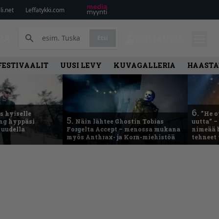
i.net
Leffatykki.com
PA
Etsi
KIRJAUDU
FESTIVAALIT
UUSI LEVY
KUVAGALLERIA
HAASTA
6.
 hyiselle
”He o
5.
ing hyppäsi
Näin lähtee Ghostin Tobias
uutta” –
 uudella
Forgelta Accept – menossa mukana
nimeää b
myös Anthrax- ja Korn-miehistöä
tehneet