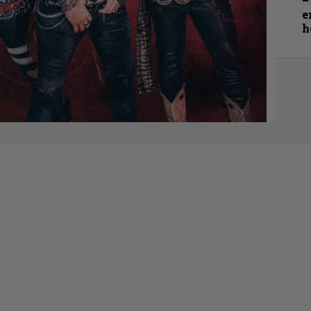
–
e
h