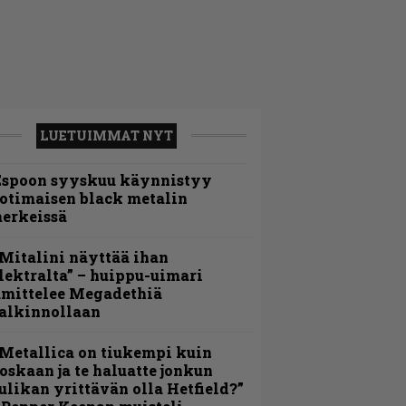
LUETUIMMAT NYT
Espoon syyskuu käynnistyy
otimaisen black metalin
erkeissä
Mitalini näyttää ihan
lektralta” – huippu-uimari
amittelee Megadethiä
alkinnollaan
Metallica on tiukempi kuin
oskaan ja te haluatte jonkun
ulikan yrittävän olla Hetfield?”