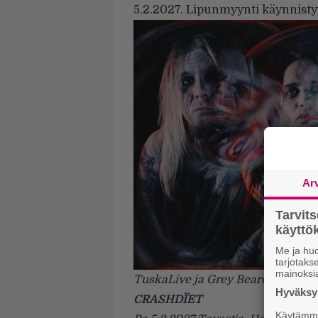
5.2.2027. Lipunmyynti käynnist
Ar
Tarvit
käytt
Me ja huo
tarjotak
mainoksi
TuskaLive ja Grey Beard esittävät
Hyväksym
CRASHDÏET
Käytämme 