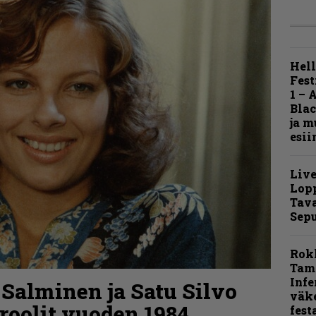
Hell
Fest
1 – 
Blac
ja m
esii
Live
Lop
Tava
Sepu
Rok
Tamp
Infe
 Salminen ja Satu Silvo
väk
roolit vuoden 1984
fest