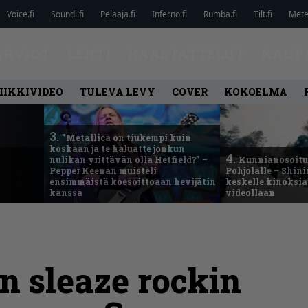
Voice.fi
Soundi.fi
Pelaaja.fi
Inferno.fi
Rumba.fi
Tilt.fi
Metel
ARVIOT
LEHTI
HAASTATTELUT
KAUP
IIKKIVIDEO
TULEVA LEVY
COVER
KOKOELMA
3.
”Metallica on tiukempi kuin
koskaan ja te haluatte jonkun
4.
nulikan yrittävän olla Hetfield?” –
Kunnianosoitus
Pepper Keenan muisteli
Pohjolalle – Shin
ensimmäistä koesoittoaan hevijätin
keskelle kinoksia
kanssa
videollaan
n sleaze rockin