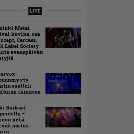
LIVE
sinki Metal
ival kuvina, osa
Accept, Carcass,
k Label Society
uita avauspäivän
ntyjiä
arvio:
puunmyyty
stia saatteli
lturan ikiuneen
ki Raikasi
ereella –
rnon neljä
evää nostoa
arin