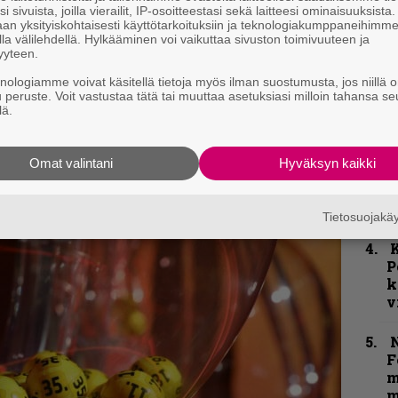
i sivuista, joilla vierailit, IP-osoitteestasi sekä laitteesi ominaisuuksista
”
an yksityiskohtaisesti käyttötarkoituksiin ja teknologiakumppaneihimm
la välilehdellä. Hylkääminen voi vaikuttaa sivuston toimivuuteen ja
p
yyteen.
j
p
knologiamme voivat käsitellä tietoja myös ilman suostumusta, jos niillä o
kirje ja tiedät mistä kahvitauolla puhutaan!
u peruste. Voit vastustaa tätä tai muuttaa asetuksiasi milloin tahansa se
lä.
et ja puheenaiheet suoraan sähköpostiin
”
k
n
Omat valintani
Hyväksyn kaikki
–
e
h
Tietosuojak
K
P
k
v
N
F
m
m