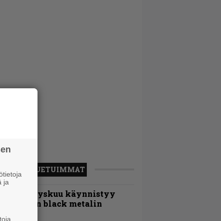
sen
LUETUIMMAT
tietoja
 ja
Espoon syyskuu käynnistyy
otimaisen black metalin
erkeissä
toja