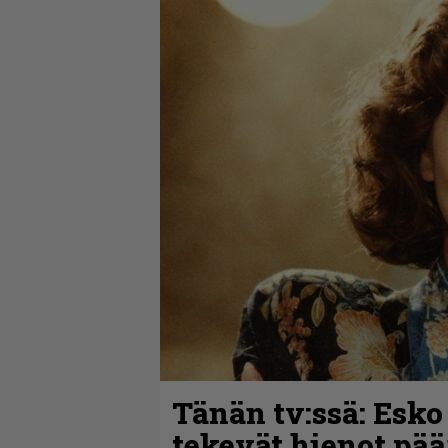
Tänän tv:ssä: Esko
tekevät hienot pää