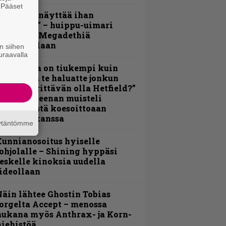
. Pääset
Mitalini näyttää ihan
e
lektralta” – huippu-uimari
amittelee Megadethiä
alkinnollaan
n siihen
uraavalla
Metallica on tiukempi kuin
oskaan ja te haluatte jonkun
ulikan yrittävän olla Hetfield?”
 Pepper Keenan muisteli
nsimmäistä koesoittoaan
evijätin kanssa
äytäntömme
unnianosoitus hyiselle
ohjolalle – Shining hyppäsi
eskelle kinoksia uudella
ideollaan
äin lähtee Ghostin Tobias
orgelta Accept – menossa
ukana myös Anthrax- ja Korn-
iehistöä