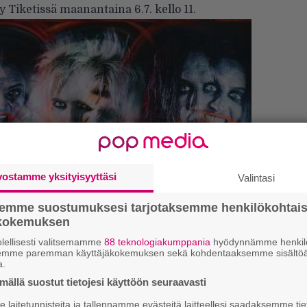
yy
Tiketissä
maanantaina 6.7. kello 11.
vostamme yksityisyyttäsi
Valintasi
semme suostumuksesi tarjotaksemme henkilökohtai
ökokemuksen
lellisesti valitsemamme
88 teknologiakumppania
hyödynnämme henkilö
semme paremman käyttäjäkokemuksen sekä kohdentaaksemme sisältöä
a.
:
k
ällä suostut tietojesi käyttöön seuraavasti
m
laitetunnisteita ja tallennamme evästeitä laitteellesi saadaksemme tie