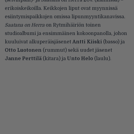
erikoiskeikoilla. Keikkojen liput ovat myynnissä
esiintymispaikkojen omissa lipunmyyntikanavissa.
Saatana on Herra
on Rytmihäiriön toinen
studioalbumi ja ensimmäinen kokoonpanolla, johon
kuuluivat alkuperäisjäsenet
Antti Kiiski
(basso) ja
Otto Luotonen
(rummut) sekä uudet jäsenet
Janne Perttilä
(kitara) ja
Unto Helo
(laulu).