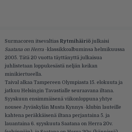
Surmacoren itsevaltias
Rytmihäiriö
julkaisi
Saatana on Herra
-klassikkoalbuminsa helmikuussa
2005. Tätä 20 vuotta täyttänyttä julkaisua
juhlistetaan loppukesästä neljän keikan
minikiertueella.
Taival alkaa Tampereen Olympiasta 15. elokuuta ja
jatkuu Helsingin Tavastialle seuraavana iltana.
Syyskuun ensimmäisenä viikonloppuna yhtye
nousee Jyväskylän Musta Kynnys -klubin lauteille
kahtena peräkkäisenä iltana perjantaina 5. ja
lauantaina 6. syyskuuta Saatana on Herra 20v.
(selvinpäin)- ja Saatana on Herra 20v. (kännissä) –