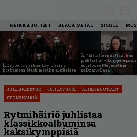
KEIKKAUUTISET
BLACK METAL
SINGLE
MUS
2.
”Mitalini näyttää ihan
plektralta” – huippu-uimari
1.
Espoon syyskuu käynnistyy
jamittelee Megadethiä
kotimaisen black metalin merkeissä
palkinnollaan
JUHLAKIERTUE
JUHLAVUOSI
KEIKKAUUTISET
RYTMIHÄIRIÖ
Rytmihäiriö juhlistaa
klassikkoalbuminsa
kaksikymppisiä