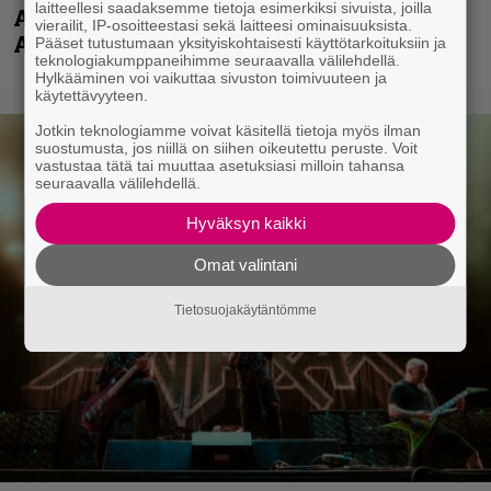
laitteellesi saadaksemme tietoja esimerkiksi sivuista, joilla
Accept – menossa mukana myös
vierailit, IP-osoitteestasi sekä laitteesi ominaisuuksista.
Anthrax- ja Korn-miehistöä
Pääset tutustumaan yksityiskohtaisesti käyttötarkoituksiin ja
teknologiakumppaneihimme seuraavalla välilehdellä.
Hylkääminen voi vaikuttaa sivuston toimivuuteen ja
käytettävyyteen.
Jotkin teknologiamme voivat käsitellä tietoja myös ilman
suostumusta, jos niillä on siihen oikeutettu peruste. Voit
vastustaa tätä tai muuttaa asetuksiasi milloin tahansa
seuraavalla välilehdellä.
Hyväksyn kaikki
Omat valintani
Tietosuojakäytäntömme