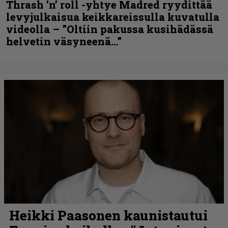
Thrash ’n’ roll -yhtye Madred ryydittää
levyjulkaisua keikkareissulla kuvatulla
videolla – ”Oltiin pakussa kusihädässä
helvetin väsyneenä…”