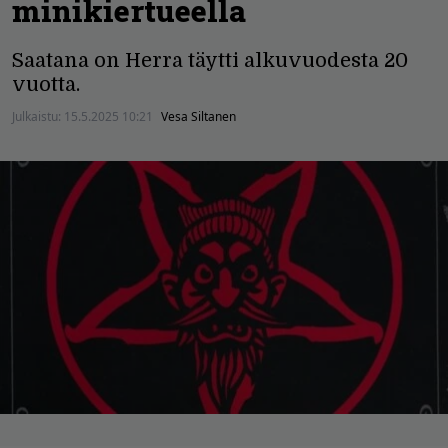
minikiertueella
Saatana on Herra täytti alkuvuodesta 20
vuotta.
Julkaistu:
15.5.2025 10:21
Vesa Siltanen