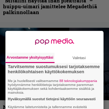
”Mitalini näyttää ihan plektralta” –
huippu-uimari jamittelee Megadethiä
palkinnollaan
Arvostamme yksityisyyttäsi
Valintasi
Tarvitsemme suostumuksesi tarjotaksemme
henkilökohtaisen käyttökokemuksen
Me ja huolellisesti valitsemamme
88 teknologiakumppania
hyödynnämme henkilötietoja tarjotaksemme paremman
käyttäjäkokemuksen sekä kohdentaaksemme sisältöä ja
mainoksia.
Hyväksymällä suostut tietojesi käyttöön seuraavasti
Näin lähtee Ghostin Tobias Forgelta
Käytämme laitetunnisteita ja tallennamme evästeitä