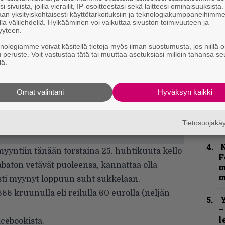
i sivuista, joilla vierailit, IP-osoitteestasi sekä laitteesi ominaisuuksista
n
an yksityiskohtaisesti käyttötarkoituksiin ja teknologiakumppaneihimm
–
la välilehdellä. Hylkääminen voi vaikuttaa sivuston toimivuuteen ja
e
yyteen.
h
knologiamme voivat käsitellä tietoja myös ilman suostumusta, jos niillä o
u peruste. Voit vastustaa tätä tai muuttaa asetuksiasi milloin tahansa se
”
lä.
u
n
t
Omat valintani
Hyväksyn kaikki
B
Tietosuojak
t
N
myyntiin tänään torstaina 25. huhtikuuta kello
F
abaton vetävät puoleensa, kannattaa olla
m
m
sesti myynyt loppuun suht sukkelaan.
6 kruunulla eli reilulla 60 eurolla (neljän
Y
–
l
cebookista
.