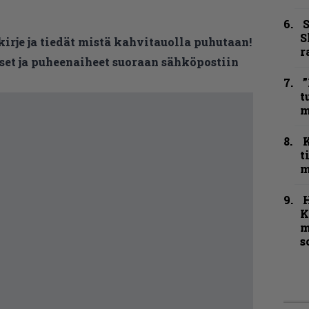
S
S
kirje ja tiedät mistä kahvitauolla puhutaan!
r
et ja puheenaiheet suoraan sähköpostiin
”
t
m
t
m
K
m
s