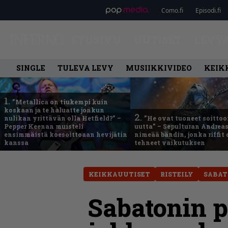
Como.fi
Episodi.fi
ETUSIVU
UUTISET
LEVY
SINGLE
TULEVA LEVY
MUSIIKKIVIDEO
KEIK
1.
”Metallica on tiukempi kuin
koskaan ja te haluatte jonkun
2.
nulikan yrittävän olla Hetfield?” –
”He ovat tuoneet soittoo
Pepper Keenan muisteli
uutta” – Sepulturan Andreas
ensimmäistä koesoittoaan hevijätin
nimeää bändin, jonka riffit
kanssa
tehneet vaikutuksen
KEIKKAUUTISET
RISTEILY
SABA
Sabatonin p