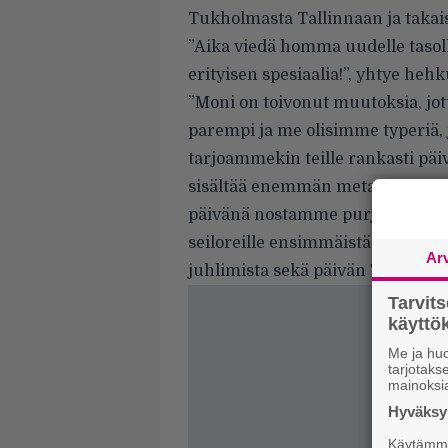
Tukholmasta Tallinnaan ja takais
”Aika viedä homma uudelle tasolle
erityisen spesiaalia!”, yhtye hehk
”Moni on toivonut muutoksia, jott
parempi ja me olisimme typeriä,
tarjoammekin teille rankasti päivi
sisältää enemmän metallia, ton
päivänä nostamme purjeet Tukhol
seiloreille ensimmäistä kertaa tu
Ar
juhlimista sekä päivän Tallinnan
Tarvit
käytt
Me ja huo
tarjotak
mainoksi
Hyväksym
Käytämme 