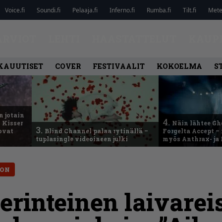
Voice.fi
Soundi.fi
Pelaaja.fi
Inferno.fi
Rumba.fi
Tilt.fi
Metel
ARVIOT
LEHTI
HAASTATTELUT
KAUP
KAUUTISET
COVER
FESTIVAALIT
KOKOELMA
S
n jotain
4.
 Kisser
Näin lähtee Gh
3.
 ovat
Blind Channel palaa rytinällä –
Forgelta Accept 
tuplasingle videoineen julki
myös Anthrax- ja
TON
erinteinen laivare