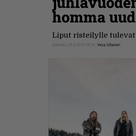
juhlavuoden
homma uudel
Liput risteilylle tuleva
Julkaistu:
25.4.2019 08:18
Vesa Siltanen