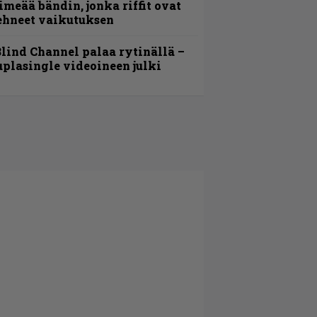
imeää bändin, jonka riffit ovat
ehneet vaikutuksen
lind Channel palaa rytinällä –
uplasingle videoineen julki