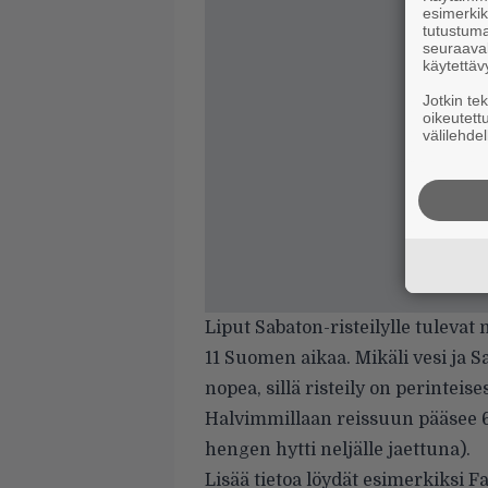
esimerkiks
tutustuma
seuraaval
käytettäv
Jotkin te
oikeutett
välilehdel
Liput Sabaton-risteilylle
tulevat 
11 Suomen aikaa. Mikäli vesi ja S
nopea, sillä risteily on perintei
Halvimmillaan reissuun pääsee 66
hengen hytti neljälle jaettuna).
Lisää tietoa löydät esimerkiksi
Fa