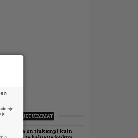
sen
tietoja
 ja
LUETUIMMAT
Metallica on tiukempi kuin
oskaan ja te haluatte jonkun
toja