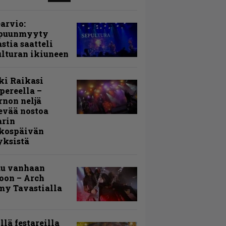
arvio:
puunmyyty
stia saatteli
lturan ikiuneen
ki Raikasi
ereella –
rnon neljä
evää nostoa
arin
kospäivän
yksistä
uu vanhaan
toon – Arch
my Tavastialla
llä festareilla