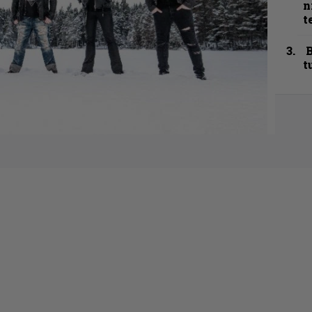
n
t
B
t