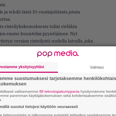
in.
 ja tehdä tästä 10-vuotisjuhlasta jotain
uttaa.
a risteilykokemuksesta tulisi vieläkin
 jos emme kuuntelisi pyyntöjänne. Nyt
tetyn version risteilystä uudella laivalla, joka
neja ja Sabatonia. Joulukuun ensimmäisenä
masta kohti Viroa ja tarjoamme kaikille
plapitkän matkan – kaksi täyttä iltaa
vostamme yksityisyyttäsi
Valintasi
 kauniissa kaupungissa.”
semme suostumuksesi tarjotaksemme henkilökohtai
ökokemuksen
lellisesti valitsemamme
88 teknologiakumppania
hyödynnämme henkilö
semme paremman käyttäjäkokemuksen sekä kohdentaaksemme sisältöä
a.
ällä suostut tietojesi käyttöön seuraavasti
”
k
laitetunnisteita ja tallennamme evästeitä laitteellesi saadaksemme tie