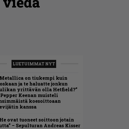
 viedä
LUETUIMMAT NYT
Metallica on tiukempi kuin
oskaan ja te haluatte jonkun
ulikan yrittävän olla Hetfield?”
 Pepper Keenan muisteli
nsimmäistä koesoittoaan
evijätin kanssa
He ovat tuoneet soittoon jotain
utta” – Sepulturan Andreas Kisser