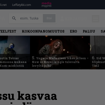
i.net
Leffatykki.com
PA
Etsi
KIRJAUDU
TEELFEST
KOKOONPANOMUUTOS
ERO
PALUU
S
5.
6.
ostin Tobias
Yngwie Malmsteen iskee jälleen –
Sid W
– menossa mukana
Now or Never -single tulevalta
Slipknot
 Korn-miehistöä
levyltä julki
TMZ
issu kasvaa