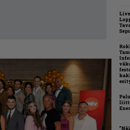
Live
Lop
Tava
Sepu
Rok
Tamp
Infe
väk
fest
kak
esit
Pal
liit
Ene
”Näi