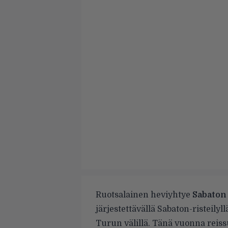
Ruotsalainen heviyhtye
Sabaton
järjestettävällä Sabaton-risteilyl
Turun välillä. Tänä vuonna reissul