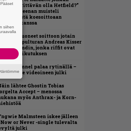
. Pääset
ulikan yrittävän olla Hetfield?”
e
 Pepper Keenan muisteli
nsimmäistä koesoittoaan
evijätin kanssa
n siihen
uraavalla
He ovat tuoneet soittoon jotain
utta” – Sepulturan Andreas Kisser
imeää bändin, jonka riffit ovat
ehneet vaikutuksen
lind Channel palaa rytinällä –
äytäntömme
uplasingle videoineen julki
äin lähtee Ghostin Tobias
orgelta Accept – menossa
ukana myös Anthrax- ja Korn-
iehistöä
ngwie Malmsteen iskee jälleen
 Now or Never -single tulevalta
evyltä julki