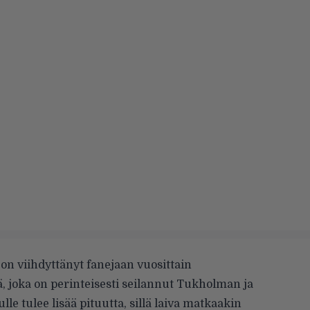
on viihdyttänyt fanejaan vuosittain
lä, joka on perinteisesti seilannut Tukholman ja
le tulee lisää pituutta, sillä laiva matkaakin