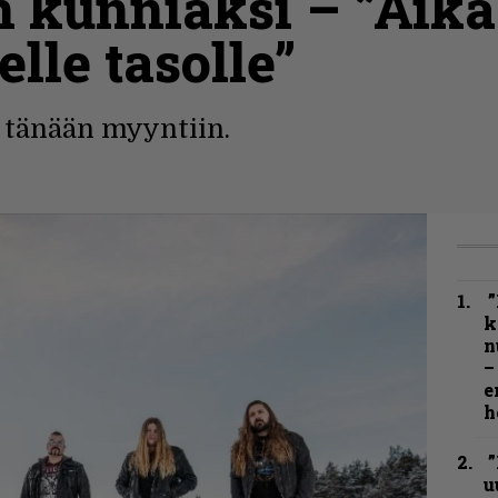
 kunniaksi – ”Aika
le tasolle”
t tänään myyntiin.
”
k
n
–
e
h
”
u