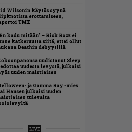
id Wilsonin käytös syynä
lipknotista erottamiseen,
aportoi TMZ
En kadu mitään” – Rick Rozz ei
unne katkeruutta siitä, ettei ollut
ukana Deathin debyytillä
Kokoonpanonsa uudistanut Sleep
iedottaa uudesta levystä, julkaisi
yös uuden maistiaisen
Helloween- ja Gamma Ray -mies
ai Hansen julkaisi uuden
aistiaisen tulevalta
oololevyltä
LIVE