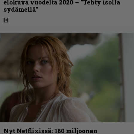
elokuva vuodelta 2020 – ”Tehty isolla
sydämellä”
Nyt Netflixissä: 180 miljoonan