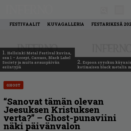
FESTIVAALIT
KUVAGALLERIA
FESTARIKESÄ 20
1.
Hellsinki Metal Festival kuvina,
osa 1 – Accept, Carcass, Black Label
2.
Society ja muita avauspäivän
Espoon syyskuu käynni
esiintyjiä
kotimaisen black metalin m
GHOST
“Sanovat tämän olevan
Jeesuksen Kristuksen
verta?” – Ghost-punaviini
näki päivänvalon