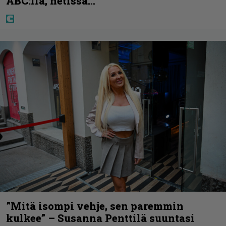
ABC:lla, netissä…
”Mitä isompi vehje, sen paremmin
kulkee” – Susanna Penttilä suuntasi