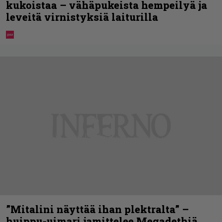
kukoistaa – vähäpukeista hempeilyä ja
leveitä virnistyksiä laiturilla
”Mitalini näyttää ihan plektralta” –
huippu-uimari jamittelee Megadethiä