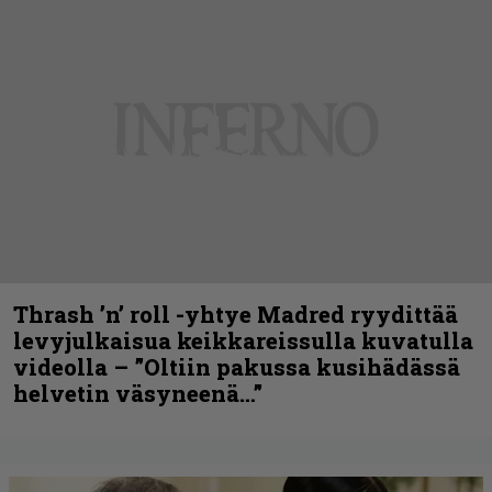
Thrash ’n’ roll -yhtye Madred ryydittää
levyjulkaisua keikkareissulla kuvatulla
videolla – ”Oltiin pakussa kusihädässä
helvetin väsyneenä…”