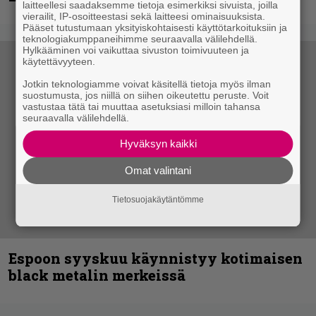
laitteellesi saadaksemme tietoja esimerkiksi sivuista, joilla
vierailit, IP-osoitteestasi sekä laitteesi ominaisuuksista.
Pääset tutustumaan yksityiskohtaisesti käyttötarkoituksiin ja
teknologiakumppaneihimme seuraavalla välilehdellä.
Hylkääminen voi vaikuttaa sivuston toimivuuteen ja
käytettävyyteen.
Jotkin teknologiamme voivat käsitellä tietoja myös ilman
suostumusta, jos niillä on siihen oikeutettu peruste. Voit
vastustaa tätä tai muuttaa asetuksiasi milloin tahansa
seuraavalla välilehdellä.
Hyväksyn kaikki
Omat valintani
Tietosuojakäytäntömme
Espoon syyskuu käynnistyy kotimaisen
black metalin merkeissä