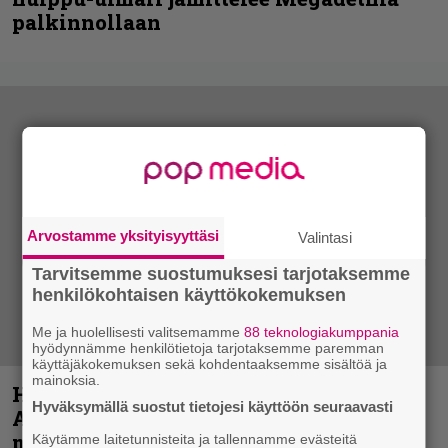
palkinnollaan
Arvostamme yksityisyyttäsi
Valintasi
Tarvitsemme suostumuksesi tarjotaksemme
henkilökohtaisen käyttökokemuksen
Me ja huolellisesti valitsemamme
88 teknologiakumppania
hyödynnämme henkilötietoja tarjotaksemme paremman
käyttäjäkokemuksen sekä kohdentaaksemme sisältöä ja
mainoksia.
Hellsinki Metal Festival kuvina, osa 1 –
Hyväksymällä suostut tietojesi käyttöön seuraavasti
Accept, Carcass, Black Label Society ja
muita avauspäivän esiintyjiä
Käytämme laitetunnisteita ja tallennamme evästeitä