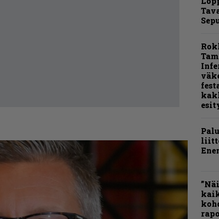
Lop
Tava
Sepu
Rok
Tamp
Infe
väk
fest
kak
esit
Pal
liit
Ene
”Näi
kaik
kohd
rapo