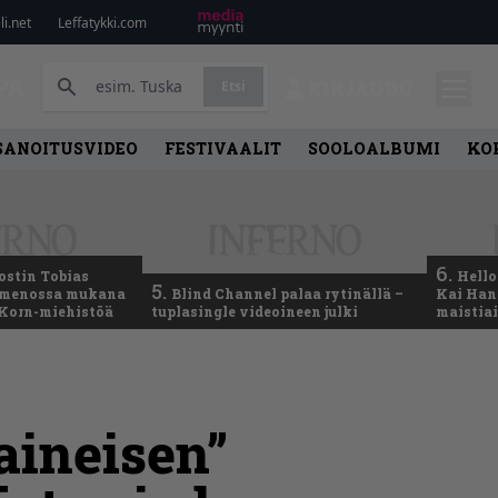
i.net
Leffatykki.com
PA
Etsi
KIRJAUDU
SANOITUSVIDEO
FESTIVAALIT
SOOLOALBUMI
KO
6.
ostin Tobias
Hello
5.
– menossa mukana
Blind Channel palaa rytinällä –
Kai Hans
 Korn-miehistöä
tuplasingle videoineen julki
maistiai
aineisen”