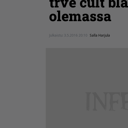
trve cult bl
olemassa
Julkaistu:
3.5.2016 20:10
Salla Harjula