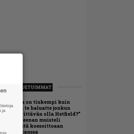
LUETUIMMAT
sen
Metallica on tiukempi kuin
tietoja
oskaan ja te haluatte jonkun
 ja
ulikan yrittävän olla Hetfield?”
 Pepper Keenan muisteli
nsimmäistä koesoittoaan
evijätin kanssa
toja