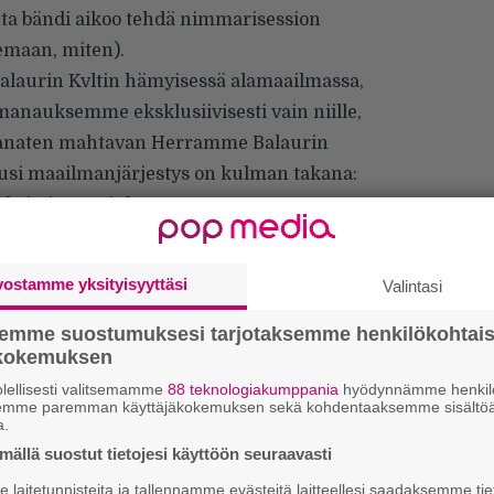
uta bändi aikoo tehdä nimmarisession
emaan, miten).
Balaurin Kvltin hämyisessä alamaailmassa,
manauksemme eksklusiivisesti vain niille,
, manaten mahtavan Herramme Balaurin
uusi maailmanjärjestys on kulman takana:
seksin ja sanoinkuvaamattoman
en Valtakunta [Realm of The Damned] on nyt
 Realm of the Damned ilmestyy ja hyvän
vostamme yksityisyyttäsi
Valintasi
s debyyttialbumimme, todellisen black metalin
ulkaistaan Season of Mistin kautta myöhemmin
semme suostumuksesi tarjotaksemme henkilökohtai
ökokemuksen
mmentoi asiaa bändin laulaja
Tomas
”
lellisesti valitsemamme
88 teknologiakumppania
hyödynnämme henkilö
k
semme paremman käyttäjäkokemuksen sekä kohdentaaksemme sisältöä
n
a.
–
ällä suostut tietojesi käyttöön seuraavasti
e
h
laitetunnisteita ja tallennamme evästeitä laitteellesi saadaksemme tie