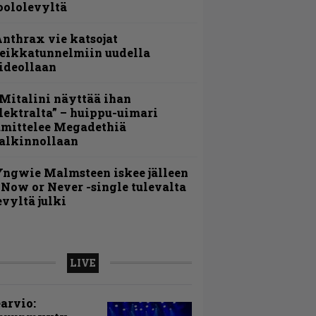
oololevyltä
nthrax vie katsojat
eikkatunnelmiin uudella
ideollaan
Mitalini näyttää ihan
lektralta” – huippu-uimari
amittelee Megadethiä
alkinnollaan
ngwie Malmsteen iskee jälleen
 Now or Never -single tulevalta
evyltä julki
LIVE
arvio: