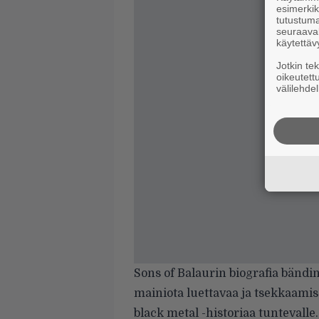
esimerkiks
tutustuma
seuraaval
käytettäv
Jotkin te
oikeutett
välilehdel
Sons of Balaurin biografia
bändin 
mainiota luettavaa ja tsekkaami
black metal -historiaa tuntevall