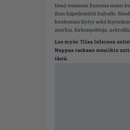
tässä tosissaan kunniaa maan kuu
ihan häpeilemättä halvalla. Bänd
kuulemma löytyy sekä legendaari
murhia, kirkonpolttoja, nekrofili
Lue myös:
Tilaa Infernon uutis
Nappaa raskaan musiikin uutis
tästä.