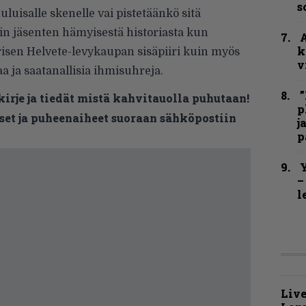
s
luisalle skenelle vai pistetäänkö sitä
in jäsenten hämyisestä historiasta kun
A
k
sen Helvete-levykaupan sisäpiiri kuin myös
v
aa ja saatanallisia ihmisuhreja.
”
kirje ja tiedät mistä kahvitauolla puhutaan!
p
et ja puheenaiheet suoraan sähköpostiin
j
p
Y
–
l
Live