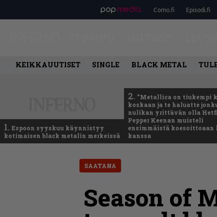
Como.fi
Episodi.fi
ETUSIVU
UUTISET
LEVY
KEIKKAUUTISET
SINGLE
BLACK METAL
TUL
2.
”Metallica on tiukempi 
koskaan ja te haluatte jonk
nulikan yrittävän olla Hetfi
Pepper Keenan muisteli
1.
Espoon syyskuu käynnistyy
ensimmäistä koesoittoaan 
kotimaisen black metalin merkeissä
kanssa
SAATANA
Season of M