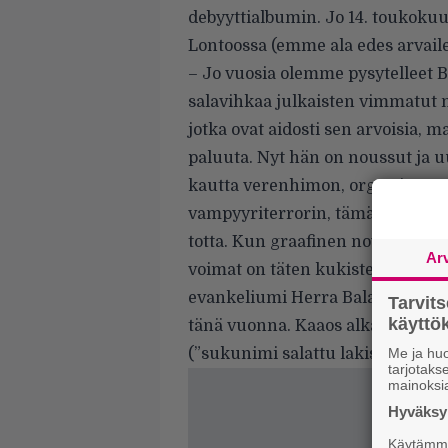
debyyttialbumin. Jo 14. toukoku
Lontoossa (emme ala edes arvail
– Jo vuosia olemme pysytelleet 
salavihkaa julkaisten vimmatut 
jotka ovat aidosti sen arvoisia
paluuta. Nyt hän on noussut ja 
kautta verenhimon, orgastisen 
vampyyriterrorin, tämä Kirottuj
totta. Kun graafinen novellimme
Ar
voimat on täten kukistettu, myö
evankeliumi Herra Balaurille, j
Tarvit
käytt
tänä vuonna. Kaaos alkakoon! ko
(”sukunimi salattu lakisyistä”).
Me ja huo
tarjotak
mainoksi
Hyväksym
Käytämme 