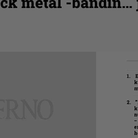
ack metal -bändin… j
k
m
”
k
n
–
e
h