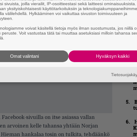
i sivuista, joilla vierailit, IP-osoitteestasi sekä laitteesi ominaisuuksista
an yksityiskohtaisesti käyttötarkoituksiin ja teknologiakumppaneihimm
la välilehdellä. Hylkääminen voi vaikuttaa sivuston toimivuuteen ja
k
yyteen.
m
knologiamme voivat käsitellä tietoja myös ilman suostumusta, jos niillä o
u peruste. Voit vastustaa tätä tai muuttaa asetuksiasi milloin tahansa se
”
lä.
u
n
t
Omat valintani
Hyväksyn kaikki
N
Tietosuojak
F
m
m
B
t
Facebook-sivuilla on itse asiassa vallan
sen arvoinen kelle tahansa yhtään Norjan
K
m
e. Hieman hankalaa tosin on tulkita, tehdäänkö