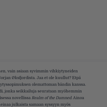
en, vain asiaan syvimmin vihkiytyneiden
rjan Øksfjordista. Jaa et ole kuullut? Etpä
levytyssopimuksen olemattoman bändin kanssa.
ändi, jonka seikkailuja seurataan myöhemmin
isessa novellissa
Realm of the Damned
. Ainoa
meinaa julkaista samaan syssyyn myös