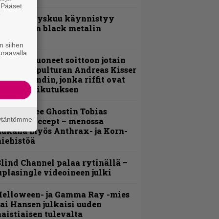
. Pääset
e
Espoon syyskuu käynnistyy
otimaisen black metalin
erkeissä
n siihen
uraavalla
He ovat tuoneet soittoon jotain
utta” – Sepulturan Andreas Kisser
imeää bändin, jonka riffit ovat
ehneet vaikutuksen
äin lähtee Ghostin Tobias
äytäntömme
orgelta Accept – menossa
ukana myös Anthrax- ja Korn-
iehistöä
lind Channel palaa rytinällä –
uplasingle videoineen julki
Helloween- ja Gamma Ray -mies
ai Hansen julkaisi uuden
aistiaisen tulevalta