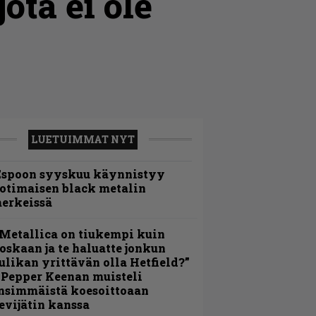
ota ei ole
LUETUIMMAT NYT
Espoon syyskuu käynnistyy
otimaisen black metalin
erkeissä
Metallica on tiukempi kuin
oskaan ja te haluatte jonkun
ulikan yrittävän olla Hetfield?”
 Pepper Keenan muisteli
nsimmäistä koesoittoaan
evijätin kanssa