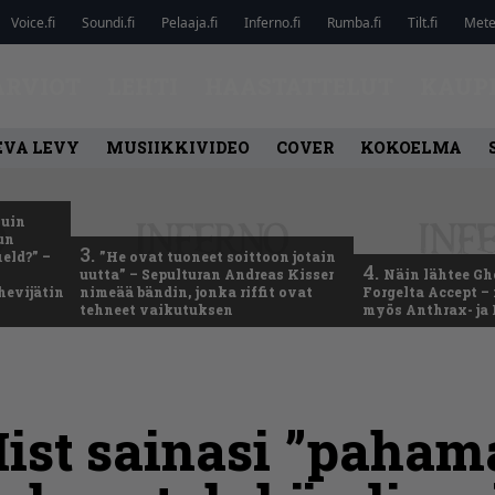
Voice.fi
Soundi.fi
Pelaaja.fi
Inferno.fi
Rumba.fi
Tilt.fi
Metel
ARVIOT
LEHTI
HAASTATTELUT
KAUP
EVA LEVY
MUSIIKKIVIDEO
COVER
KOKOELMA
kuin
un
3.
eld?” –
”He ovat tuoneet soittoon jotain
4.
uutta” – Sepulturan Andreas Kisser
Näin lähtee Gh
hevijätin
nimeää bändin, jonka riffit ovat
Forgelta Accept 
tehneet vaikutuksen
myös Anthrax- ja
ist sainasi ”paham