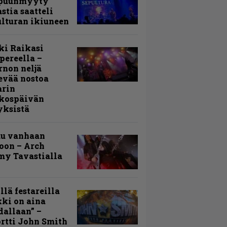
puunmyyty
stia saatteli
lturan ikiuneen
ki Raikasi
ereella –
rnon neljä
evää nostoa
arin
kospäivän
yksistä
uu vanhaan
toon – Arch
my Tavastialla
llä festareilla
ki on aina
allaan” –
rtti John Smith