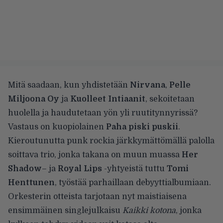
Mitä saadaan, kun yhdistetään
Nirvana
,
Pelle
Miljoona Oy
ja
Kuolleet Intiaanit
, sekoitetaan
huolella ja haudutetaan yön yli ruutitynnyrissä?
Vastaus on kuopiolainen
Paha piski puskii
.
Kieroutunutta punk rockia järkkymättömällä palolla
soittava trio, jonka takana on muun muassa
Her
Shadow
– ja
Royal Lips
-yhtyeistä tuttu
Tomi
Henttunen
, työstää parhaillaan debyyttialbumiaan.
Orkesterin otteista tarjotaan nyt maistiaisena
ensimmäinen singlejulkaisu
Kaikki kotona
, jonka