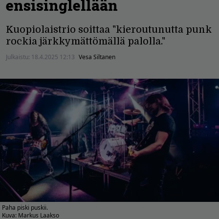
ensisinglellään
Kuopiolaistrio soittaa "kieroutunutta punk
rockia järkkymättömällä palolla."
Julkaistu:
18.4.2025 12:13
Vesa Siltanen
Paha piski puskii.
Kuva: Markus Laakso