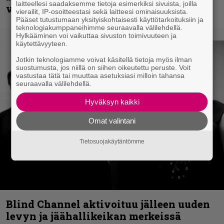
laitteellesi saadaksemme tietoja esimerkiksi sivuista, joilla
vaikutuksen
vierailit, IP-osoitteestasi sekä laitteesi ominaisuuksista.
Pääset tutustumaan yksityiskohtaisesti käyttötarkoituksiin ja
teknologiakumppaneihimme seuraavalla välilehdellä.
Hylkääminen voi vaikuttaa sivuston toimivuuteen ja
käytettävyyteen.
Jotkin teknologiamme voivat käsitellä tietoja myös ilman
suostumusta, jos niillä on siihen oikeutettu peruste. Voit
vastustaa tätä tai muuttaa asetuksiasi milloin tahansa
seuraavalla välilehdellä.
Hyväksyn kaikki
Omat valintani
Tietosuojakäytäntömme
Blind Channel aktivoituu jälleen uuden
levyn ja jäähallikeikan merkeissä