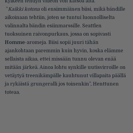
kylkeen tehdyn videon voit katsoa alta.
”
Kaikki kotona
oli ensimmäinen biisi, mikä bändille
aikoinaan tehtiin, joten se tuntui luonnolliselta
valinnalta bändin esiinmarssille. Seattlen
tuoksuinen raivonpurkaus, jossa on sopivasti
Homme
-aromeja. Biisi sopii juuri tähän
ajankohtaan paremmin kuin hyvin, koska elämme
sellaista aikaa, ettei missään tunnu olevan enää
mitään järkeä. Ainoa lohtu synkille uutisvirroille on
vetäytyä treenikämpälle kauhtunut villapaita päällä
ja rykäistä grungeralli jos toinenkin”, Henttunen
toteaa.