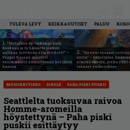
TULEVA LEVY
KEIKKAUUTISET
PALUU
KOKO
1.
”Metallica on tiukempi kuin
koskaan ja te haluatte jonkun
2.
nulikan yrittävän olla Hetfield?” –
”He ovat tuoneet soittoo
Pepper Keenan muisteli
uutta” – Sepulturan Andreas
ensimmäistä koesoittoaan hevijätin
nimeää bändin, jonka riffit
kanssa
tehneet vaikutuksen
MUSIIKKIVIDEO
SINGLE
PAHA PISKI PUSKII
Seattlelta tuoksuvaa raivoa
Homme-aromeilla
höystettynä – Paha piski
puskii esittäytyy