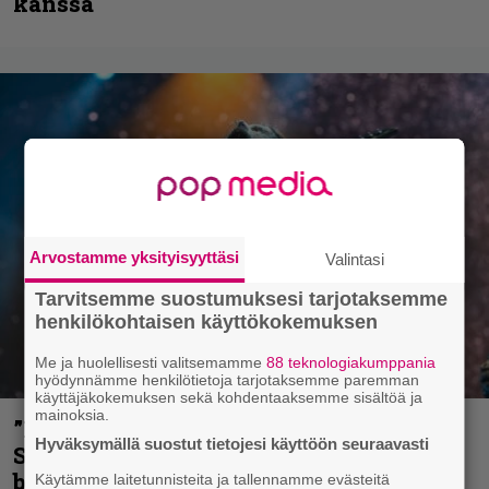
kanssa
Arvostamme yksityisyyttäsi
Valintasi
Tarvitsemme suostumuksesi tarjotaksemme
henkilökohtaisen käyttökokemuksen
Me ja huolellisesti valitsemamme
88 teknologiakumppania
hyödynnämme henkilötietoja tarjotaksemme paremman
käyttäjäkokemuksen sekä kohdentaaksemme sisältöä ja
mainoksia.
”He ovat tuoneet soittoon jotain uutta” –
Hyväksymällä suostut tietojesi käyttöön seuraavasti
Sepulturan Andreas Kisser nimeää
bändin, jonka riffit ovat tehneet
Käytämme laitetunnisteita ja tallennamme evästeitä