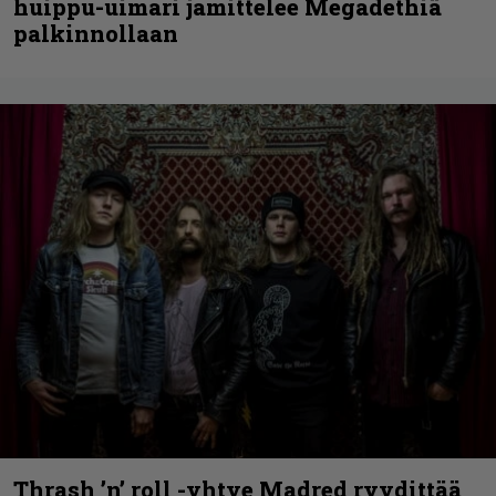
huippu-uimari jamittelee Megadethiä
palkinnollaan
Thrash ’n’ roll -yhtye Madred ryydittää