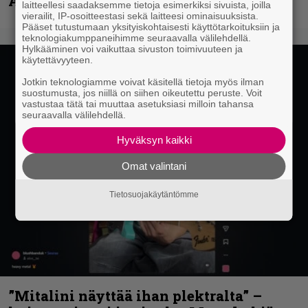
Anthrax- ja Korn-miehistöä
laitteellesi saadaksemme tietoja esimerkiksi sivuista, joilla
vierailit, IP-osoitteestasi sekä laitteesi ominaisuuksista.
Pääset tutustumaan yksityiskohtaisesti käyttötarkoituksiin ja
teknologiakumppaneihimme seuraavalla välilehdellä.
Hylkääminen voi vaikuttaa sivuston toimivuuteen ja
käytettävyyteen.
Jotkin teknologiamme voivat käsitellä tietoja myös ilman
suostumusta, jos niillä on siihen oikeutettu peruste. Voit
vastustaa tätä tai muuttaa asetuksiasi milloin tahansa
seuraavalla välilehdellä.
Hyväksyn kaikki
Omat valintani
Tietosuojakäytäntömme
”Mitalini näyttää ihan plektralta” –