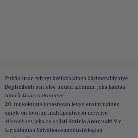
Pitkän uran tehnyt kreikkalainen äärimetalliyhtye
Septicflesh
esittelee uuden albumin, joka kantaa
nimeä
Modern Primitive
.
20. toukokuuta ilmestyvän levyn ensimmäinen
single on totutun mahtipontisesti möyrivä
Hierophant
, joka on solisti
Sotiris Anunnaki V
:n
kirjoittaman Salvation-sanoitustrilogian