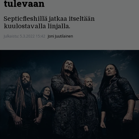
tulevaan
Septicfleshillä jatkaa itseltään
kuulostavalla linjalla.
Julkaistu:
5.3.2022 15:42
Joni Juutilainen