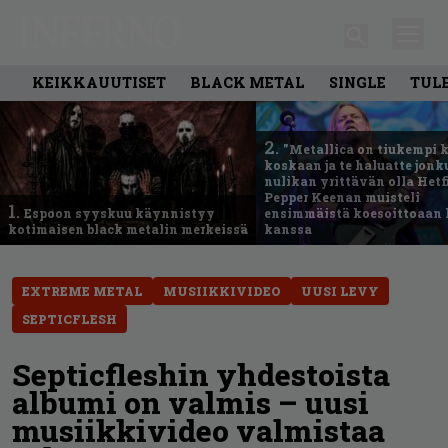
KEIKKAUUTISET
BLACK METAL
SINGLE
TUL
2.
”Metallica on tiukempi 
koskaan ja te haluatte jonk
nulikan yrittävän olla Hetfi
Pepper Keenan muisteli
1.
Espoon syyskuu käynnistyy
ensimmäistä koesoittoaan 
kotimaisen black metalin merkeissä
kanssa
EXTREME METAL
MUSIIKKIVIDEO
UUSI LEVY
SEPTICFLESH
Septicfleshin yhdestoista
albumi on valmis – uusi
musiikkivideo valmistaa