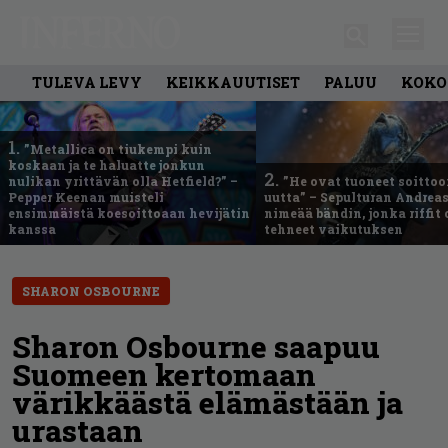
TULEVA LEVY
KEIKKAUUTISET
PALUU
KOKO
1.
”Metallica on tiukempi kuin
koskaan ja te haluatte jonkun
2.
nulikan yrittävän olla Hetfield?” –
”He ovat tuoneet soittoo
Pepper Keenan muisteli
uutta” – Sepulturan Andreas
ensimmäistä koesoittoaan hevijätin
nimeää bändin, jonka riffit
kanssa
tehneet vaikutuksen
SHARON OSBOURNE
Sharon Osbourne saapuu
Suomeen kertomaan
värikkäästä elämästään ja
urastaan