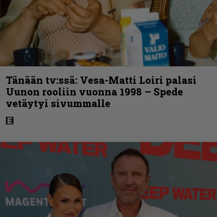
Tänään tv:ssä: Vesa-Matti Loiri palasi
Uunon rooliin vuonna 1998 – Spede
vetäytyi sivummalle