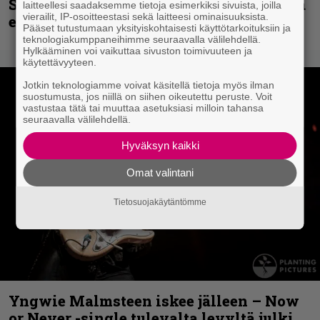
Sid Wilsonin käytös syynä Slipknotista
laitteellesi saadaksemme tietoja esimerkiksi sivuista, joilla
vierailit, IP-osoitteestasi sekä laitteesi ominaisuuksista.
erottamiseen, raportoi TMZ
Pääset tutustumaan yksityiskohtaisesti käyttötarkoituksiin ja
teknologiakumppaneihimme seuraavalla välilehdellä.
Hylkääminen voi vaikuttaa sivuston toimivuuteen ja
käytettävyyteen.
Jotkin teknologiamme voivat käsitellä tietoja myös ilman
suostumusta, jos niillä on siihen oikeutettu peruste. Voit
vastustaa tätä tai muuttaa asetuksiasi milloin tahansa
seuraavalla välilehdellä.
Hyväksyn kaikki
Omat valintani
Tietosuojakäytäntömme
Yngwie Malmsteen iskee jälleen – Now
or Never -single tulevalta levyltä julki