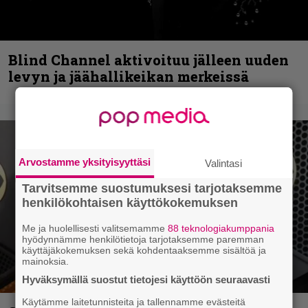
Blind Channel aktivoituu jälleen uuden
levyn ja jäähallikeikan merkeissä
Arvostamme yksityisyyttäsi
Valintasi
Tarvitsemme suostumuksesi tarjotaksemme
henkilökohtaisen käyttökokemuksen
Me ja huolellisesti valitsemamme
88 teknologiakumppania
hyödynnämme henkilötietoja tarjotaksemme paremman
käyttäjäkokemuksen sekä kohdentaaksemme sisältöä ja
mainoksia.
Hyväksymällä suostut tietojesi käyttöön seuraavasti
Käytämme laitetunnisteita ja tallennamme evästeitä