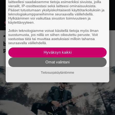
laitteellesi saadaksemme tietoja esimerkiksi sivuista, joilla
vierailit, IP-osoitteestasi sekä laitteesi ominaisuuksista.
Pääset tutustumaan yksityiskohtaisesti käyttötarkoituksiin ja
teknologiakumppaneihimme seuraavalla välilehdellä.
Hylkääminen voi vaikuttaa sivuston toimivuuteen ja
käytettävyyteen.
Jotkin teknologiamme voivat käsitellä tietoja myös ilman
suostumusta, jos niillä on siihen oikeutettu peruste. Voit
”Mitalini näyttää ihan plektralta” –
vastustaa tätä tai muuttaa asetuksiasi milloin tahansa
huippu-uimari jamittelee Megadethiä
seuraavalla välilehdellä.
palkinnollaan
Hyväksyn kaikki
Omat valintani
Tietosuojakäytäntömme