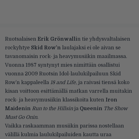
Ruotsalaisen
Erik Grönwalli
n tie yhdysvaltalaisen
rockyhtye
Skid Row’n
laulajaksi ei ole aivan se
tavanomaisin rock- ja heavymusiikin maailmassa.
Vuonna 1987 syntynyt mies nimittäin osallistui
vuonna 2009 Ruotsin Idol-laulukilpailuun Skid
Row’n kappaleella
18 and Life
, ja raivasi tiensä koko
kisan voittoon esittämällä matkan varrella muitakin
rock- ja heavymusiikin klassikoita kuten
Iron
Maidenin
Run to the Hillsin
ja
Queenin
The Show
Must Go Onin
.
Vaikka raskaamman musiikin parissa nostellaan
välillä kulmia laulukilpailuiden kautta uraa