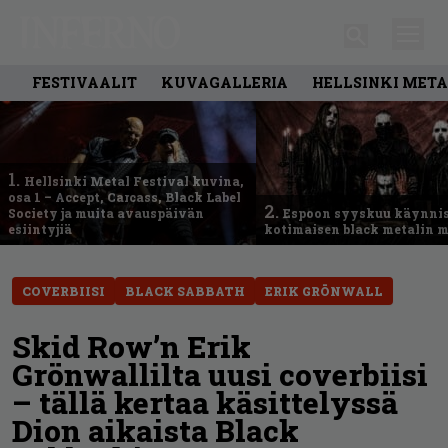
FESTIVAALIT
KUVAGALLERIA
HELLSINKI META
1.
Hellsinki Metal Festival kuvina,
osa 1 – Accept, Carcass, Black Label
2.
Society ja muita avauspäivän
Espoon syyskuu käynni
esiintyjiä
kotimaisen black metalin m
COVERBIISI
BLACK SABBATH
ERIK GRÖNWALL
Skid Row’n Erik
Grönwallilta uusi coverbiisi
– tällä kertaa käsittelyssä
Dion aikaista Black