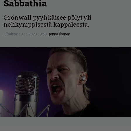
Sabbathia
Grönwall pyyhkäisee pölyt yli
nelikymppisestä kappaleesta.
Julkaistu:
18.11.2023 19:58
Jonna Ikonen