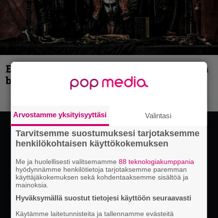
Espoon syyskuu käynnistyy kotimaisen
black metalin merkeissä
Arvostamme yksityisyyttäsi
Valintasi
Tarvitsemme suostumuksesi tarjotaksemme
henkilökohtaisen käyttökokemuksen
Me ja huolellisesti valitsemamme
88 teknologiakumppania
hyödynnämme henkilötietoja tarjotaksemme paremman
käyttäjäkokemuksen sekä kohdentaaksemme sisältöä ja
mainoksia.
Hyväksymällä suostut tietojesi käyttöön seuraavasti
Käytämme laitetunnisteita ja tallennamme evästeitä