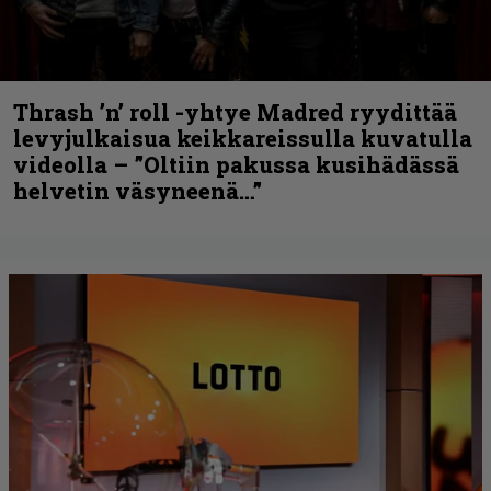
Thrash ’n’ roll -yhtye Madred ryydittää
levyjulkaisua keikkareissulla kuvatulla
videolla – ”Oltiin pakussa kusihädässä
helvetin väsyneenä…”