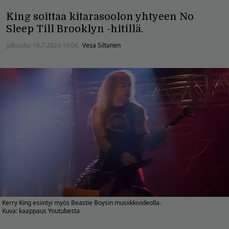
King soittaa kitarasoolon yhtyeen No
Sleep Till Brooklyn -hitillä.
Julkaistu:
16.7.2024 10:06
Vesa Siltanen
Kerry King esiintyi myös Beastie Boysin musiikkivideolla.
Kuva: kaappaus Youtubesta