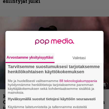
esiintyjät julki
Arvostamme yksityisyyttäsi
Valintasi
Tarvitsemme suostumuksesi tarjotaksemme
henkilökohtaisen käyttökokemuksen
Me ja huolellisesti valitsemamme
88 teknologiakumppania
hyödynnämme henkilötietoja tarjotaksemme paremman
käyttäjäkokemuksen sekä kohdentaaksemme sisältöä ja
mainoksia.
Hellsinki Metal Festival kuvina, osa 2:
Hyväksymällä suostut tietojesi käyttöön seuraavasti
Opeth, Misþyrming, Eluveitie, Triptykon
ja muita lauantain esiintyjiä
Käytämme laitetunnisteita ja tallennamme evästeitä