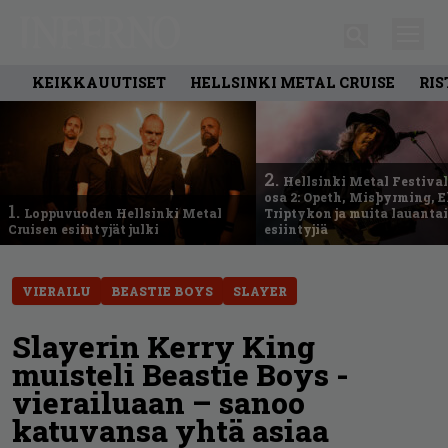
KEIKKAUUTISET
HELLSINKI METAL CRUISE
RIS
2.
Hellsinki Metal Festival
osa 2: Opeth, Misþyrming, E
1.
Loppuvuoden Hellsinki Metal
Triptykon ja muita lauanta
Cruisen esiintyjät julki
esiintyjiä
VIERAILU
BEASTIE BOYS
SLAYER
Slayerin Kerry King
muisteli Beastie Boys -
vierailuaan – sanoo
katuvansa yhtä asiaa