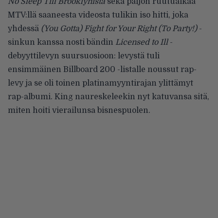
No Sleep Till Brooklynistä
sekä paljon ruutuaikaa
MTV:llä saaneesta videosta tulikin iso hitti, joka
yhdessä
(You Gotta) Fight for Your Right (To Party!)
-
sinkun kanssa nosti bändin
Licensed to Ill
-
debyyttilevyn suursuosioon: levystä tuli
ensimmäinen Billboard 200 -listalle noussut rap-
levy ja se oli toinen platinamyyntirajan ylittämyt
rap-albumi. King naureskeleekin nyt katuvansa sitä,
miten hoiti vierailunsa bisnespuolen.