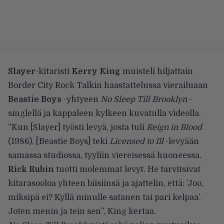
Slayer
-kitaristi
Kerry King
muisteli hiljattain
Border City Rock Talkin haastattelussa
vierailuaan
Beastie Boys
-yhtyeen
No Sleep Till Brooklyn
-
singlellä ja kappaleen kylkeen kuvatulla videolla.
”Kun [Slayer] työsti levyä, josta tuli
Reign in Blood
(1986), [Beastie Boys] teki
Licensed to Ill
-levyään
samassa studiossa, tyyliin viereisessä huoneessa.
Rick Rubin
tuotti molemmat levyt. He tarvitsivat
kitarasooloa yhteen biisiinsä ja ajattelin, että: ’Joo,
miksipä ei? Kyllä minulle satanen tai pari kelpaa’.
Joten menin ja tein sen”,
King kertaa
.