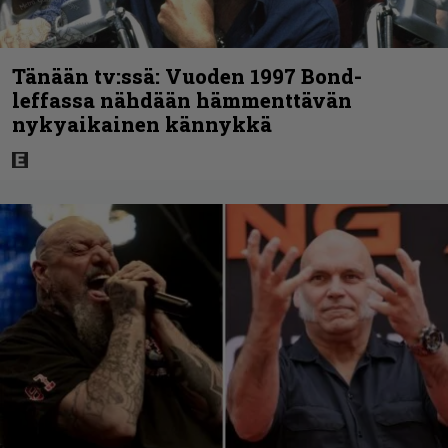
Tänään tv:ssä: Vuoden 1997 Bond-
leffassa nähdään hämmenttävän
nykyaikainen kännykkä