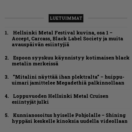
LUETUIMMAT
Hellsinki Metal Festival kuvina, osa 1 –
Accept, Carcass, Black Label Society ja muita
avauspäivän esiintyjiä
Espoon syyskuu käynnistyy kotimaisen black
metalin merkeissä
”Mitalini näyttää ihan plektralta” – huippu-
uimari jamittelee Megadethiä palkinnollaan
Loppuvuoden Hellsinki Metal Cruisen
esiintyjät julki
Kunnianosoitus hyiselle Pohjolalle – Shining
hyppäsi keskelle kinoksia uudella videollaan