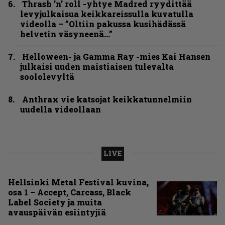
Thrash ’n’ roll -yhtye Madred ryydittää
levyjulkaisua keikkareissulla kuvatulla
videolla – ”Oltiin pakussa kusihädässä
helvetin väsyneenä…”
Helloween- ja Gamma Ray -mies Kai Hansen
julkaisi uuden maistiaisen tulevalta
soololevyltä
Anthrax vie katsojat keikkatunnelmiin
uudella videollaan
LIVE
Hellsinki Metal Festival kuvina,
osa 1 – Accept, Carcass, Black
Label Society ja muita
avauspäivän esiintyjiä