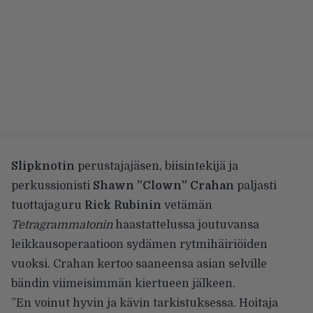
Slipknotin
perustajajäsen, biisintekijä ja
perkussionisti
Shawn ”Clown” Crahan
paljasti
tuottajaguru
Rick Rubinin
vetämän
Tetragrammatonin
haastattelussa joutuvansa
leikkausoperaatioon sydämen rytmihäiriöiden
vuoksi. Crahan kertoo saaneensa asian selville
bändin viimeisimmän kiertueen jälkeen.
”En voinut hyvin ja kävin tarkistuksessa. Hoitaja