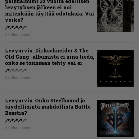
paluualbumi 32 vuotta edellisen
levytyksen jälkeen ei voi
mitenkään täyttää odotuksia. Vai
voiko?
Aki Nuopponen
Levyarvio: Dirkschneider & The
Old Gang -albumista ei aina tiedä,
onko se tosissaan tehty vai ei
Aki Nuopponen
Levyarvio: Onko Steelbound jo
täydellisintä mahdollista Battle
Beastia?
Aki Nuopponen