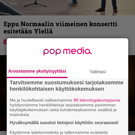
Eppu Normaalin viimeinen konsertti
esitetään Ylellä
Arvostamme yksityisyyttäsi
Valintasi
Tarvitsemme suostumuksesi tarjotaksemme
henkilökohtaisen käyttökokemuksen
Me ja huolellisesti valitsemamme
88 teknologiakumppania
hyödynnämme henkilötietoja tarjotaksemme paremman
käyttäjäkokemuksen sekä kohdentaaksemme sisältöä ja
mainoksia.
Hyväksymällä suostut tietojesi käyttöön seuraavasti
Käytämme laitetunnisteita ja tallennamme evästeitä