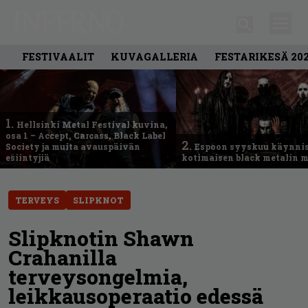
FESTIVAALIT
KUVAGALLERIA
FESTARIKESÄ 20
1.
Hellsinki Metal Festival kuvina,
osa 1 – Accept, Carcass, Black Label
2.
Society ja muita avauspäivän
Espoon syyskuu käynni
esiintyjiä
kotimaisen black metalin m
TERVEYS
SLIPKNOT
Slipknotin Shawn
Crahanilla
terveysongelmia,
leikkausoperaatio edessä