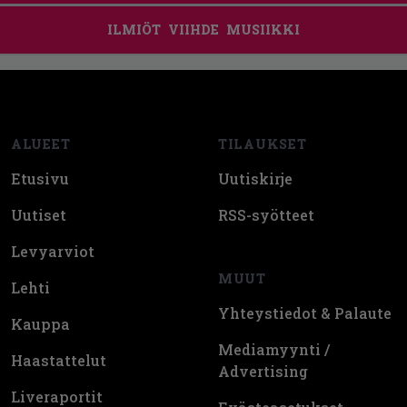
ILMIÖT
VIIHDE
MUSIIKKI
Footer
ALUEET
TILAUKSET
Etusivu
Uutiskirje
Uutiset
RSS-syötteet
Levyarviot
MUUT
Lehti
Yhteystiedot & Palaute
Kauppa
Mediamyynti /
Haastattelut
Advertising
Liveraportit