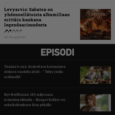
Levyarvio: Sabaton on
yhdennellätoista albumillaan
erittäin kaukana
legendaarisuudesta
Aki Nuopponen
Tänään tv:ssä: Koskettava kotimainen
elokuva vuodelta 2020 – ”Tehty isolla
sydämellä”
Nyt Netflixissä: 180 miljoonan
toimintaseikkailu – Margot Robbie vei
seksikohtauksen liian pitkälle