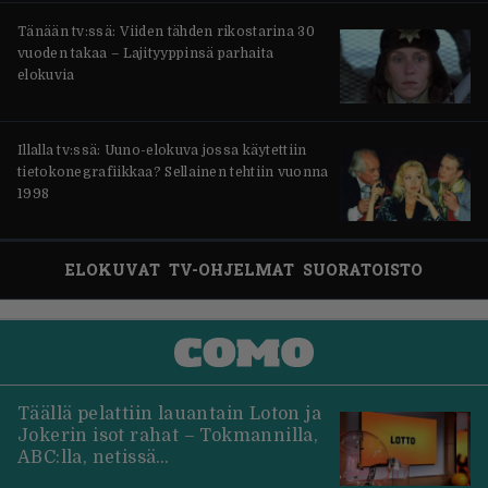
Tänään tv:ssä: Viiden tähden rikostarina 30
vuoden takaa – Lajityyppinsä parhaita
elokuvia
Illalla tv:ssä: Uuno-elokuva jossa käytettiin
tietokonegrafiikkaa? Sellainen tehtiin vuonna
1998
ELOKUVAT
TV-OHJELMAT
SUORATOISTO
Täällä pelattiin lauantain Loton ja
Jokerin isot rahat – Tokmannilla,
ABC:lla, netissä…