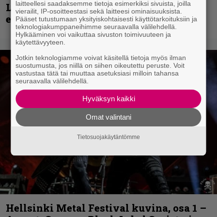
laitteellesi saadaksemme tietoja esimerkiksi sivuista, joilla
Loppuvuoden Hellsinki Metal Cruisen
vierailit, IP-osoitteestasi sekä laitteesi ominaisuuksista.
esiintyjät julki
Pääset tutustumaan yksityiskohtaisesti käyttötarkoituksiin ja
teknologiakumppaneihimme seuraavalla välilehdellä.
Hylkääminen voi vaikuttaa sivuston toimivuuteen ja
käytettävyyteen.
Jotkin teknologiamme voivat käsitellä tietoja myös ilman
suostumusta, jos niillä on siihen oikeutettu peruste. Voit
vastustaa tätä tai muuttaa asetuksiasi milloin tahansa
seuraavalla välilehdellä.
Hyväksyn kaikki
Omat valintani
Tietosuojakäytäntömme
Hellsinki Metal Festival kuvina, osa 1 –