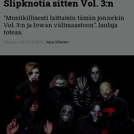
Slipknotia sitten Vol. 3:n
"Musiikillisesti laittaisin tämän jonnekin
Vol. 3:n ja Iowan välimaastoon", laulaja
toteaa.
Julkaistu:
9.8.2019 08:05
Vesa Siltanen