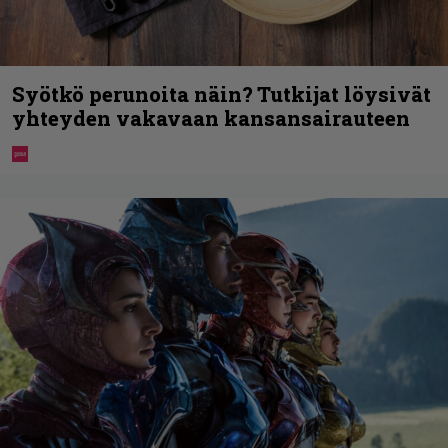
Syötkö perunoita näin? Tutkijat löysivät
yhteyden vakavaan kansansairauteen