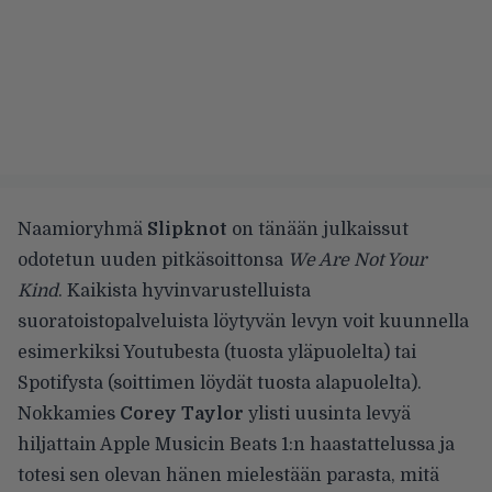
Naamioryhmä
Slipknot
on tänään julkaissut
odotetun uuden pitkäsoittonsa
We Are Not Your
Kind
. Kaikista hyvinvarustelluista
suoratoistopalveluista löytyvän levyn voit kuunnella
esimerkiksi Youtubesta (tuosta yläpuolelta) tai
Spotifysta (soittimen löydät tuosta alapuolelta).
Nokkamies
Corey Taylor
ylisti uusinta levyä
hiljattain Apple Musicin Beats 1:n haastattelussa ja
totesi sen olevan hänen mielestään parasta, mitä