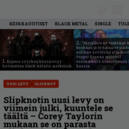
KEIKKAUUTISET
BLACK METAL
SINGLE
TUL
2.
”Metallica on tiukempi 
koskaan ja te haluatte jonk
nulikan yrittävän olla Hetfi
Pepper Keenan muisteli
1.
Espoon syyskuu käynnistyy
ensimmäistä koesoittoaan 
kotimaisen black metalin merkeissä
kanssa
UUSI LEVY
SLIPKNOT
Slipknotin uusi levy on
viimein julki, kuuntele se
täältä – Corey Taylorin
mukaan se on parasta