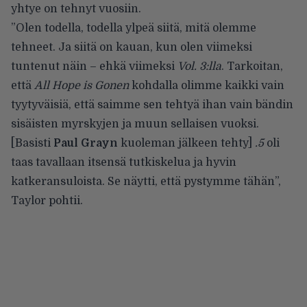
yhtye on tehnyt vuosiin.
”Olen todella, todella ylpeä siitä, mitä olemme
tehneet. Ja siitä on kauan, kun olen viimeksi
tuntenut näin – ehkä viimeksi
Vol. 3:lla
. Tarkoitan,
että
All Hope is Gonen
kohdalla olimme kaikki vain
tyytyväisiä, että saimme sen tehtyä ihan vain bändin
sisäisten myrskyjen ja muun sellaisen vuoksi.
[Basisti
Paul Grayn
kuoleman jälkeen tehty]
.5
oli
taas tavallaan itsensä tutkiskelua ja hyvin
katkeransuloista. Se näytti, että pystymme tähän”,
Taylor pohtii
.