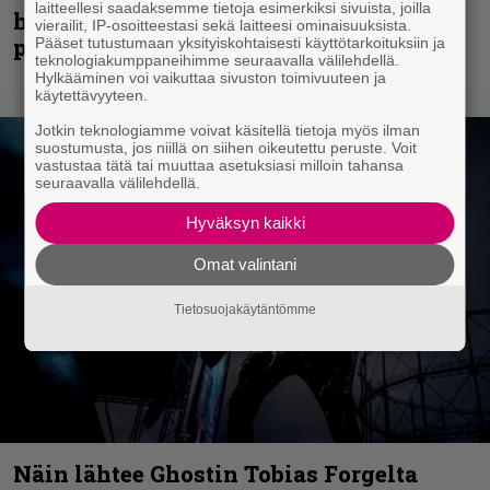
laitteellesi saadaksemme tietoja esimerkiksi sivuista, joilla
huippu-uimari jamittelee Megadethiä
vierailit, IP-osoitteestasi sekä laitteesi ominaisuuksista.
palkinnollaan
Pääset tutustumaan yksityiskohtaisesti käyttötarkoituksiin ja
teknologiakumppaneihimme seuraavalla välilehdellä.
Hylkääminen voi vaikuttaa sivuston toimivuuteen ja
käytettävyyteen.
Jotkin teknologiamme voivat käsitellä tietoja myös ilman
suostumusta, jos niillä on siihen oikeutettu peruste. Voit
vastustaa tätä tai muuttaa asetuksiasi milloin tahansa
seuraavalla välilehdellä.
Hyväksyn kaikki
Omat valintani
Tietosuojakäytäntömme
Näin lähtee Ghostin Tobias Forgelta