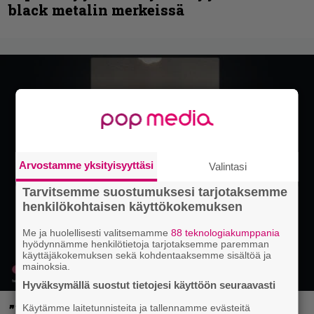
black metalin merkeissä
Arvostamme yksityisyyttäsi
Valintasi
Tarvitsemme suostumuksesi tarjotaksemme
henkilökohtaisen käyttökokemuksen
Me ja huolellisesti valitsemamme
88 teknologiakumppania
hyödynnämme henkilötietoja tarjotaksemme paremman
käyttäjäkokemuksen sekä kohdentaaksemme sisältöä ja
mainoksia.
Hyväksymällä suostut tietojesi käyttöön seuraavasti
”Mitalini näyttää ihan plektralta” –
Käytämme laitetunnisteita ja tallennamme evästeitä