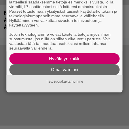
laitteellesi saadaksemme tietoja esimerkiksi sivuista, joilla
vierailit, IP-osoitteestasi sekä laitteesi ominaisuuksista.
Pääset tutustumaan yksityiskohtaisesti käyttötarkoituksiin ja
Näin lähtee Ghostin Tobias Forgelta
teknologiakumppaneihimme seuraavalla välilehdellä.
Accept – menossa mukana myös
Hylkääminen voi vaikuttaa sivuston toimivuuteen ja
käytettävyyteen.
Anthrax- ja Korn-miehistöä
Jotkin teknologiamme voivat käsitellä tietoja myös ilman
suostumusta, jos niillä on siihen oikeutettu peruste. Voit
vastustaa tätä tai muuttaa asetuksiasi milloin tahansa
seuraavalla välilehdellä.
Hyväksyn kaikki
Omat valintani
Tietosuojakäytäntömme