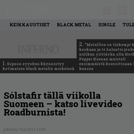
KEIKKAUUTISET
BLACK METAL
SINGLE
TUL
2.
”Metallica on tiukempi 
koskaan ja te haluatte jonk
nulikan yrittävän olla Hetfi
Pepper Keenan muisteli
1.
Espoon syyskuu käynnistyy
ensimmäistä koesoittoaan 
kotimaisen black metalin merkeissä
kanssa
Sólstafir tällä viikolla
Suomeen – katso livevideo
Roadburnista!
Julkaistu:
16.4.2012 22:05