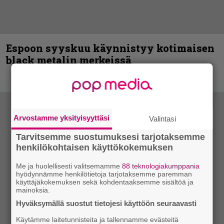
Espoon syyskuu käynnistyy kotimaisen
black metalin merkeissä
Arvostamme yksityisyyttäsi
Valintasi
Tarvitsemme suostumuksesi tarjotaksemme
henkilökohtaisen käyttökokemuksen
Me ja huolellisesti valitsemamme
88 teknologiakumppania
hyödynnämme henkilötietoja tarjotaksemme paremman
käyttäjäkokemuksen sekä kohdentaaksemme sisältöä ja
mainoksia.
Hyväksymällä suostut tietojesi käyttöön seuraavasti
Käytämme laitetunnisteita ja tallennamme evästeitä