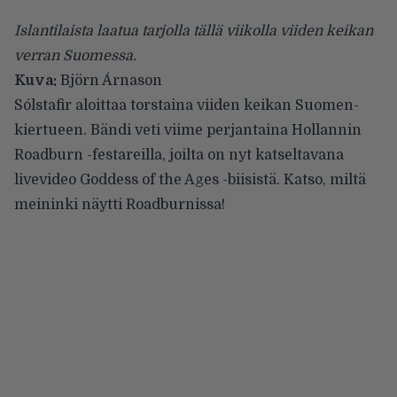
Islantilaista laatua tarjolla tällä viikolla viiden keikan
verran Suomessa.
Kuva:
Björn Árnason
Sólstafir
aloittaa torstaina viiden keikan Suomen-
kiertueen. Bändi veti viime perjantaina Hollannin
Roadburn -festareilla, joilta on nyt katseltavana
livevideo Goddess of the Ages -biisistä. Katso, miltä
meininki näytti Roadburnissa!