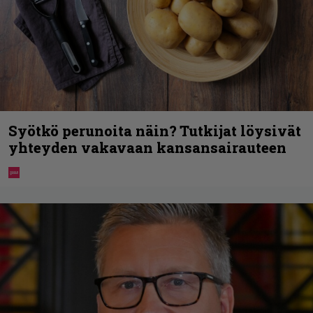
Syötkö perunoita näin? Tutkijat löysivät
yhteyden vakavaan kansansairauteen