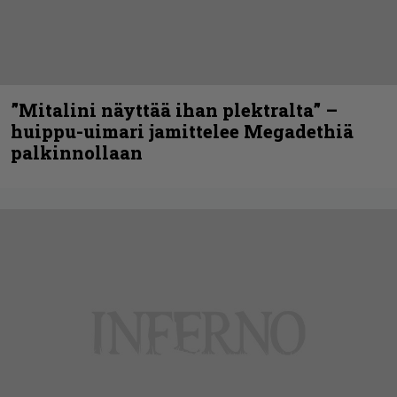
”Mitalini näyttää ihan plektralta” –
huippu-uimari jamittelee Megadethiä
palkinnollaan