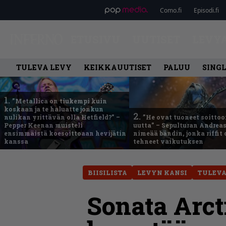
Como.fi
Episodi.fi
ETUSIVU
UUTISET
LEVY
TULEVA LEVY
KEIKKAUUTISET
PALUU
SING
1.
”Metallica on tiukempi kuin
koskaan ja te haluatte jonkun
2.
nulikan yrittävän olla Hetfield?” –
”He ovat tuoneet soittoo
Pepper Keenan muisteli
uutta” – Sepulturan Andreas
ensimmäistä koesoittoaan hevijätin
nimeää bändin, jonka riffit
kanssa
tehneet vaikutuksen
BIISILISTA
LEVYN KANSI
TULEVA
Sonata Arcti