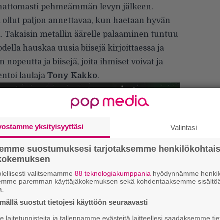
hattomasti pehmeämmän levyn jälkeen.
i ollut paljon annettavaa, kun haetaan hyvän
. Takaisin metallin äärelle palaaminen tuntuu
odella hauskaa uusia biisejä kirjoittaessa ja
opeutta ja biisejä, joita ihmiset voivat ja
ntoi laulaja
Tony Kakko
.
vostamme yksityisyyttäsi
Valintasi
semme suostumuksesi tarjotaksemme henkilökohtai
ökokemuksen
lellisesti valitsemamme
88 teknologiakumppania
hyödynnämme henkilö
semme paremman käyttäjäkokemuksen sekä kohdentaaksemme sisältöä
a.
”
k
ällä suostut tietojesi käyttöön seuraavasti
n
laitetunnisteita ja tallennamme evästeitä laitteellesi saadaksemme tie