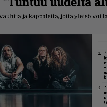
 ”Tuntuu uudelta al
auhtia ja kappaleita, joita yleisö voi 
”
k
n
–
e
h
”
u
n
t