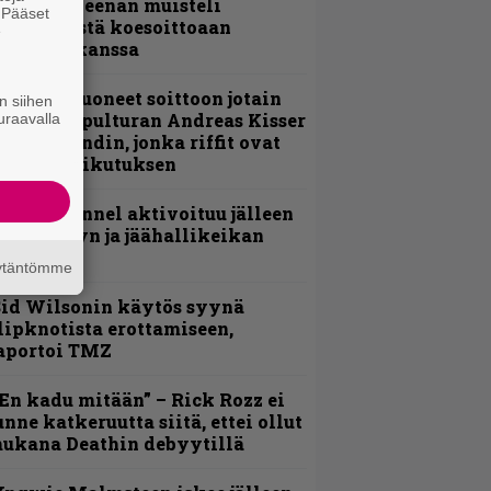
 Pepper Keenan muisteli
. Pääset
nsimmäistä koesoittoaan
e
evijätin kanssa
He ovat tuoneet soittoon jotain
n siihen
utta” – Sepulturan Andreas Kisser
uraavalla
imeää bändin, jonka riffit ovat
ehneet vaikutuksen
lind Channel aktivoituu jälleen
uden levyn ja jäähallikeikan
erkeissä
äytäntömme
id Wilsonin käytös syynä
lipknotista erottamiseen,
aportoi TMZ
En kadu mitään” – Rick Rozz ei
unne katkeruutta siitä, ettei ollut
ukana Deathin debyytillä