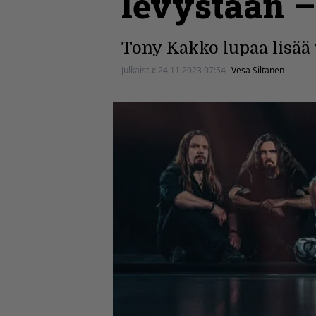
levystään –
Tony Kakko lupaa lisää v
Julkaistu:
24.11.2023 07:54
Vesa Siltanen