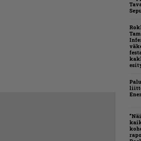
Tava
Sepu
Rok
Tamp
Infe
väk
fest
kak
esit
Pal
liit
Ene
”Näi
kaik
kohd
rapo