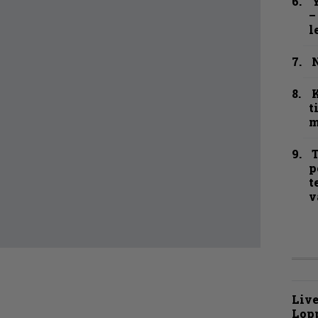
Y
–
l
N
t
m
T
p
t
v
Live
Lop