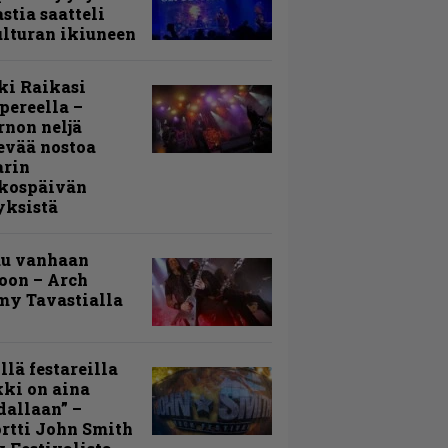
stia saatteli
lturan ikiuneen
ki Raikasi
ereella –
rnon neljä
evää nostoa
arin
kospäivän
yksistä
uu vanhaan
toon – Arch
my Tavastialla
llä festareilla
ki on aina
allaan” –
rtti John Smith