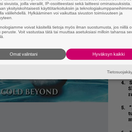
–
i sivuista, joilla vierailit, IP-osoitteestasi sekä laitteesi ominaisuuksista
e
an yksityiskohtaisesti käyttötarkoituksiin ja teknologiakumppaneihimm
h
la välilehdellä. Hylkääminen voi vaikuttaa sivuston toimivuuteen ja
yyteen.
”
knologiamme voivat käsitellä tietoja myös ilman suostumusta, jos niillä o
u
u peruste. Voit vastustaa tätä tai muuttaa asetuksiasi milloin tahansa se
lä.
n
t
Omat valintani
Hyväksyn kaikki
B
u
m
Tietosuojak
S
S
r
”
t
m