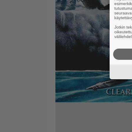
esimerkiks
tutustuma
seuraaval
käytettäv
Jotkin te
oikeutett
välilehdel