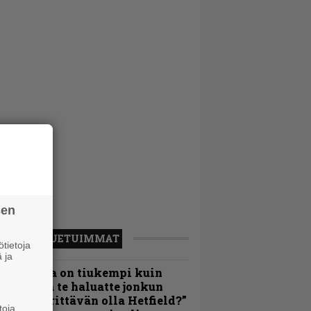
sen
LUETUIMMAT
tietoja
 ja
Metallica on tiukempi kuin
oskaan ja te haluatte jonkun
ulikan yrittävän olla Hetfield?”
toja