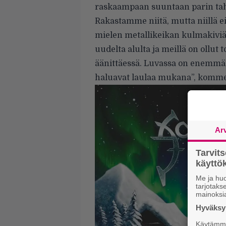
raskaampaan suuntaan parin ta
Rakastamme niitä, mutta niillä e
mielen metallikeikan kulmakiviä
uudelta alulta ja meillä on ollut t
äänittäessä. Luvassa on enemmän n
haluavat laulaa mukana”, komme
Ar
Tarvit
käytt
Me ja huo
tarjotak
mainoksi
Hyväksym
Käytämme 