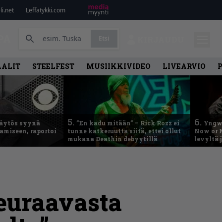
i.net
Leffatykki.com
PA
Etsi
KIRJAUDU
AALIT
STEELFEST
MUSIIKKIVIDEO
LIVEARVIO
5.
6.
käytös syynä
”En kadu mitään” – Rick Rozz ei
Yngwi
tamiseen, raportoi
tunne katkeruutta siitä, ettei ollut
Now or N
mukana Deathin debyytillä
levyltä 
seuraavasta