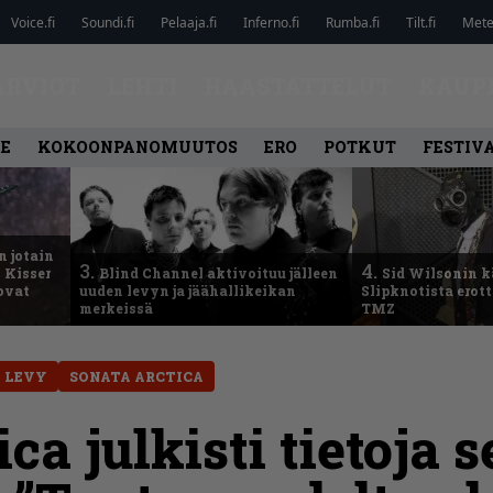
Voice.fi
Soundi.fi
Pelaaja.fi
Inferno.fi
Rumba.fi
Tilt.fi
Metel
ARVIOT
LEHTI
HAASTATTELUT
KAUP
LE
KOKOONPANOMUUTOS
ERO
POTKUT
FESTIV
n jotain
3.
4.
 Kisser
Blind Channel aktivoituu jälleen
Sid Wilsonin 
 ovat
uuden levyn ja jäähallikeikan
Slipknotista erot
merkeissä
TMZ
 LEVY
SONATA ARCTICA
ca julkisti tietoja 