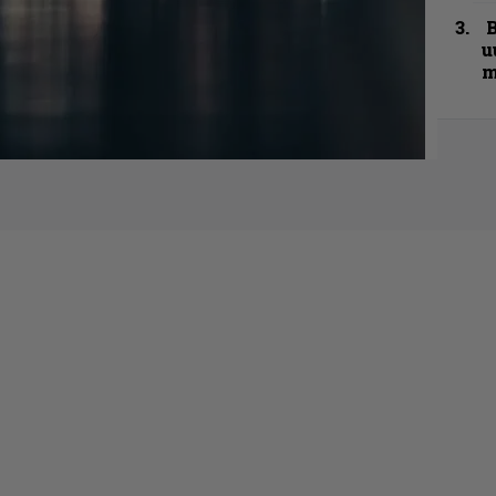
B
u
m