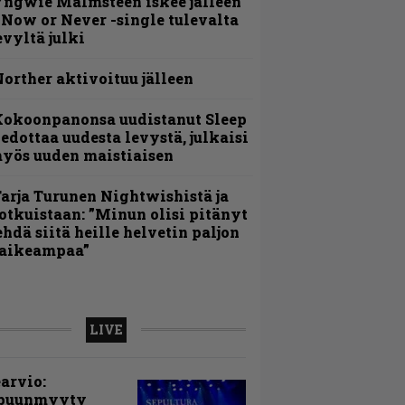
ngwie Malmsteen iskee jälleen
 Now or Never -single tulevalta
evyltä julki
orther aktivoituu jälleen
Kokoonpanonsa uudistanut Sleep
iedottaa uudesta levystä, julkaisi
yös uuden maistiaisen
arja Turunen Nightwishistä ja
otkuistaan: ”Minun olisi pitänyt
ehdä siitä heille helvetin paljon
aikeampaa”
LIVE
arvio:
puunmyyty