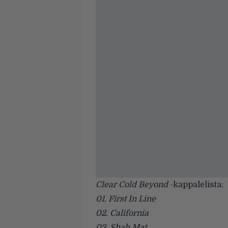
Clear Cold Beyond
-kappalelista:
01. First In Line
02. California
03. Shah Mat