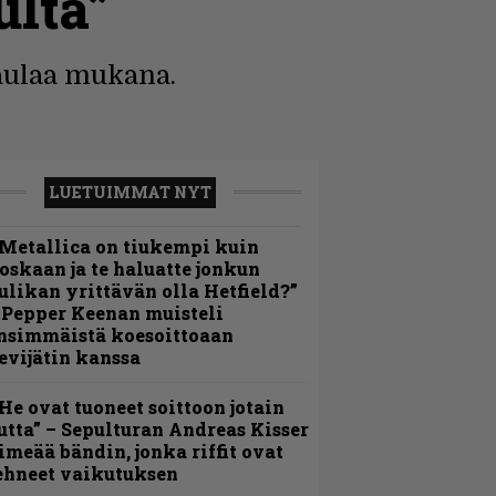
ulta”
laulaa mukana.
LUETUIMMAT NYT
Metallica on tiukempi kuin
oskaan ja te haluatte jonkun
ulikan yrittävän olla Hetfield?”
 Pepper Keenan muisteli
nsimmäistä koesoittoaan
evijätin kanssa
He ovat tuoneet soittoon jotain
utta” – Sepulturan Andreas Kisser
imeää bändin, jonka riffit ovat
ehneet vaikutuksen