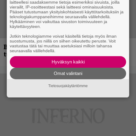
laitteellesi saadaksemme tietoja esimerkiksi sivuista, joilla
vierailit, IP-osoitteestasi sekä laitteesi ominaisuuksista.
Pääset tutustumaan yksityiskohtaisesti käyttötarkoituksiin ja
teknologiakumppaneihimme seuraavalla välilehdellä.
Hylkääminen voi vaikuttaa sivuston toimivuuteen ja
käytettävyyteen.
Jotkin teknologiamme voivat käsitellä tietoja myös ilman
suostumusta, jos niillä on siihen oikeutettu peruste. Voit
Blind Channel palaa rytinällä –
vastustaa tätä tai muuttaa asetuksiasi milloin tahansa
seuraavalla välilehdellä.
tuplasingle videoineen julki
Hyväksyn kaikki
Omat valintani
Tietosuojakäytäntömme