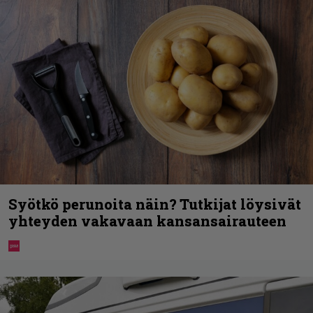
Syötkö perunoita näin? Tutkijat löysivät
yhteyden vakavaan kansansairauteen