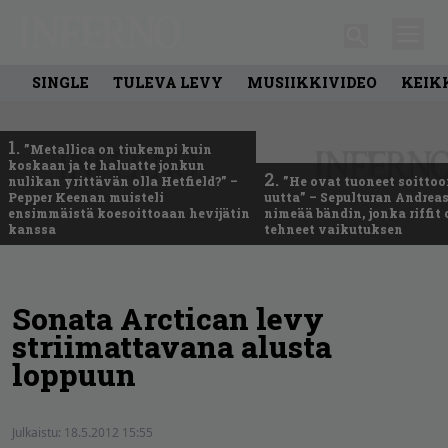
SINGLE
TULEVA LEVY
MUSIIKKIVIDEO
KEIK
1.
”Metallica on tiukempi kuin
koskaan ja te haluatte jonkun
2.
nulikan yrittävän olla Hetfield?” –
”He ovat tuoneet soittoo
Pepper Keenan muisteli
uutta” – Sepulturan Andreas
ensimmäistä koesoittoaan hevijätin
nimeää bändin, jonka riffit
kanssa
tehneet vaikutuksen
Sonata Arctican levy
striimattavana alusta
loppuun
Julkaistu:
18.5.2012 15:55