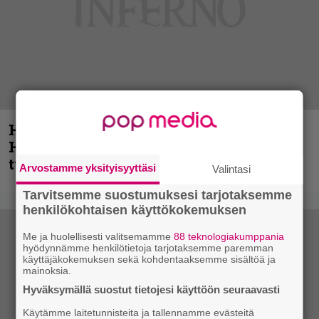
Helloween- ja Gamma Ray -mies Kai
Hansen julkaisi uuden maistiaisen
tulevalta soololevyltä
Arvostamme yksityisyyttäsi
Valintasi
Tarvitsemme suostumuksesi tarjotaksemme
henkilökohtaisen käyttökokemuksen
Me ja huolellisesti valitsemamme
88 teknologiakumppania
hyödynnämme henkilötietoja tarjotaksemme paremman
käyttäjäkokemuksen sekä kohdentaaksemme sisältöä ja
mainoksia.
Hyväksymällä suostut tietojesi käyttöön seuraavasti
Käytämme laitetunnisteita ja tallennamme evästeitä