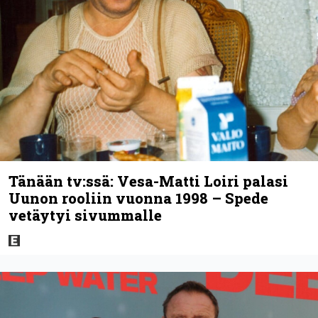
Tänään tv:ssä: Vesa-Matti Loiri palasi
Uunon rooliin vuonna 1998 – Spede
vetäytyi sivummalle