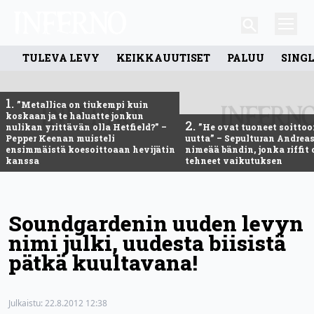
TULEVA LEVY
KEIKKAUUTISET
PALUU
SING
1.
”Metallica on tiukempi kuin
koskaan ja te haluatte jonkun
2.
nulikan yrittävän olla Hetfield?” –
”He ovat tuoneet soittoo
Pepper Keenan muisteli
uutta” – Sepulturan Andreas
ensimmäistä koesoittoaan hevijätin
nimeää bändin, jonka riffit
kanssa
tehneet vaikutuksen
Soundgardenin uuden levyn
nimi julki, uudesta biisistä
pätkä kuultavana!
Julkaistu:
22.8.2012 12:38