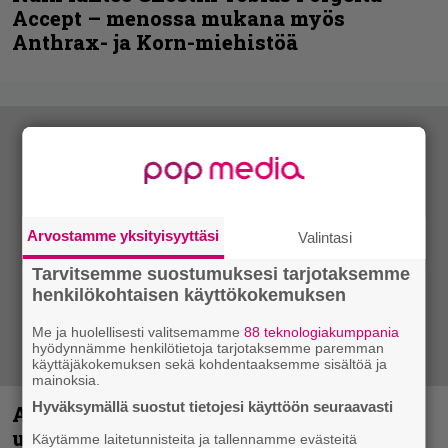
Accept – menossa mukana myös
Anthrax- ja Korn-miehistöä
Arvostamme yksityisyyttäsi
Valintasi
Tarvitsemme suostumuksesi tarjotaksemme
henkilökohtaisen käyttökokemuksen
Me ja huolellisesti valitsemamme
88 teknologiakumppania
hyödynnämme henkilötietoja tarjotaksemme paremman
käyttäjäkokemuksen sekä kohdentaaksemme sisältöä ja
mainoksia.
Hyväksymällä suostut tietojesi käyttöön seuraavasti
Anthrax vie katsojat keikkatunnelmiin
uudella videollaan
Käytämme laitetunnisteita ja tallennamme evästeitä