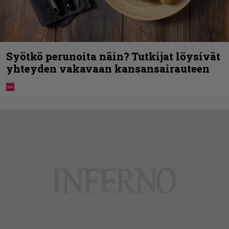
Syötkö perunoita näin? Tutkijat löysivät
yhteyden vakavaan kansansairauteen