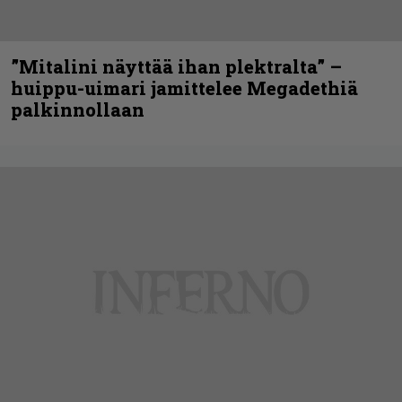
”Mitalini näyttää ihan plektralta” –
huippu-uimari jamittelee Megadethiä
palkinnollaan