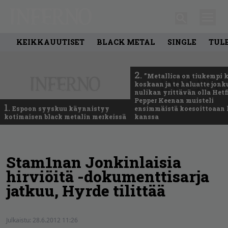
KEIKKAUUTISET
BLACK METAL
SINGLE
TUL
2.
”Metallica on tiukempi 
koskaan ja te haluatte jonk
nulikan yrittävän olla Hetfi
Pepper Keenan muisteli
1.
Espoon syyskuu käynnistyy
ensimmäistä koesoittoaan 
kotimaisen black metalin merkeissä
kanssa
Stam1nan Jonkinlaisia
hirviöitä -dokumenttisarja
jatkuu, Hyrde tilittää
Julkaistu:
28.6.2012 11:26