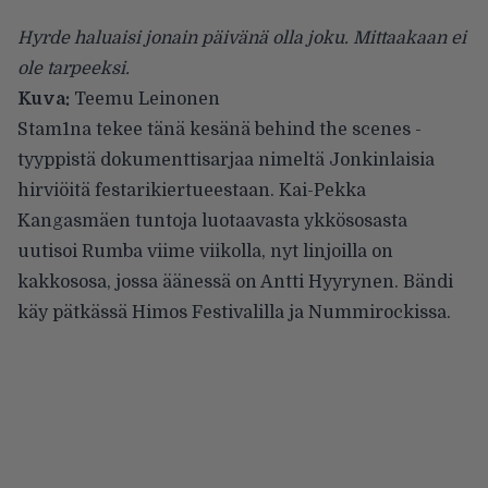
Hyrde haluaisi jonain päivänä olla joku. Mittaakaan ei
ole tarpeeksi.
Kuva:
Teemu Leinonen
Stam1na
tekee tänä kesänä behind the scenes -
tyyppistä dokumenttisarjaa nimeltä Jonkinlaisia
hirviöitä festarikiertueestaan. Kai-Pekka
Kangasmäen tuntoja luotaavasta ykkösosasta
uutisoi
Rumba viime viikolla
, nyt linjoilla on
kakkososa, jossa äänessä on Antti Hyyrynen. Bändi
käy pätkässä Himos Festivalilla ja Nummirockissa.