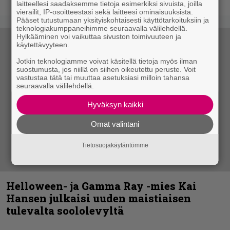
laitteellesi saadaksemme tietoja esimerkiksi sivuista, joilla
vierailit, IP-osoitteestasi sekä laitteesi ominaisuuksista.
Pääset tutustumaan yksityiskohtaisesti käyttötarkoituksiin ja
teknologiakumppaneihimme seuraavalla välilehdellä.
Hylkääminen voi vaikuttaa sivuston toimivuuteen ja
käytettävyyteen.
Jotkin teknologiamme voivat käsitellä tietoja myös ilman
suostumusta, jos niillä on siihen oikeutettu peruste. Voit
vastustaa tätä tai muuttaa asetuksiasi milloin tahansa
seuraavalla välilehdellä.
Hyväksyn kaikki
Omat valintani
Tietosuojakäytäntömme
Helloween- ja Gamma Ray -mies Kai
Hansen julkaisi uuden maistiaisen
tulevalta soololevyltä