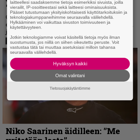
laitteellesi saadaksemme tietoja esimerkiksi sivuista, joilla
vierailit, IP-osoitteestasi sekä laitteesi ominaisuuksista.
Pääset tutustumaan yksityiskohtaisesti käyttötarkoituksiin ja
teknologiakumppaneihimme seuraavalla välilehdellä.
Hylkääminen voi vaikuttaa sivuston toimivuuteen ja
käytettävyyteen.
Jotkin teknologiamme voivat käsitellä tietoja myös ilman
suostumusta, jos niillä on siihen oikeutettu peruste. Voit
vastustaa tätä tai muuttaa asetuksiasi milloin tahansa
seuraavalla välilehdellä.
Hyväksyn kaikki
Omat valintani
Tietosuojakäytäntömme