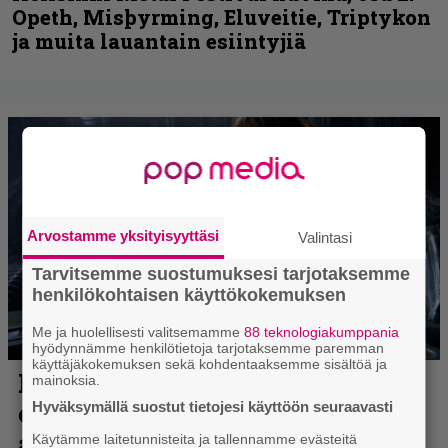
Opeth, Misþyrming, Eluveitie, Triptykon
ja muita lauantain esiintyjiä
Arvostamme yksityisyyttäsi
Valintasi
Tarvitsemme suostumuksesi tarjotaksemme
henkilökohtaisen käyttökokemuksen
Me ja huolellisesti valitsemamme
88 teknologiakumppania
hyödynnämme henkilötietoja tarjotaksemme paremman
käyttäjäkokemuksen sekä kohdentaaksemme sisältöä ja
mainoksia.
Hyväksymällä suostut tietojesi käyttöön seuraavasti
Käytämme laitetunnisteita ja tallennamme evästeitä