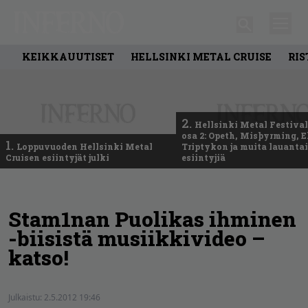
KEIKKAUUTISET
HELLSINKI METAL CRUISE
RIS
2.
Hellsinki Metal Festival
osa 2: Opeth, Misþyrming, E
1.
Loppuvuoden Hellsinki Metal
Triptykon ja muita lauanta
Cruisen esiintyjät julki
esiintyjiä
Stam1nan Puolikas ihminen
-biisistä musiikkivideo –
katso!
Julkaistu:
2.5.2012 19:46