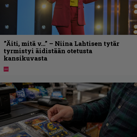
”Äiti, mitä v…” – Niina Lahtisen tytär
tyrmistyi äidistään otetusta
kansikuvasta