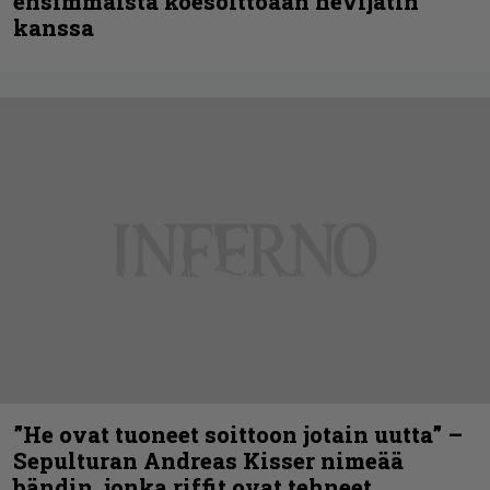
ensimmäistä koesoittoaan hevijätin
kanssa
”He ovat tuoneet soittoon jotain uutta” –
Sepulturan Andreas Kisser nimeää
bändin, jonka riffit ovat tehneet