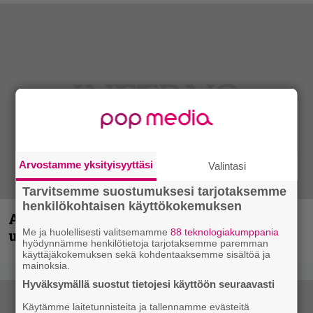
Arvostamme yksityisyyttäsi
Valintasi
Tarvitsemme suostumuksesi tarjotaksemme
henkilökohtaisen käyttökokemuksen
Anthrax vie katsojat keikkatunnelmiin
uudella videollaan
Me ja huolellisesti valitsemamme
88 teknologiakumppania
hyödynnämme henkilötietoja tarjotaksemme paremman
käyttäjäkokemuksen sekä kohdentaaksemme sisältöä ja
mainoksia.
Hyväksymällä suostut tietojesi käyttöön seuraavasti
Käytämme laitetunnisteita ja tallennamme evästeitä