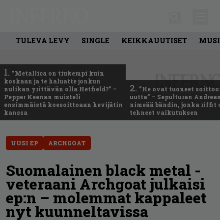
TULEVA LEVY
SINGLE
KEIKKAUUTISET
MUSI
1.
”Metallica on tiukempi kuin
koskaan ja te haluatte jonkun
2.
nulikan yrittävän olla Hetfield?” –
”He ovat tuoneet soittoo
Pepper Keenan muisteli
uutta” – Sepulturan Andreas
ensimmäistä koesoittoaan hevijätin
nimeää bändin, jonka riffit
kanssa
tehneet vaikutuksen
UUSI EP
ARCHGOAT
Suomalainen black metal -
veteraani Archgoat julkaisi
ep:n – molemmat kappaleet
nyt kuunneltavissa