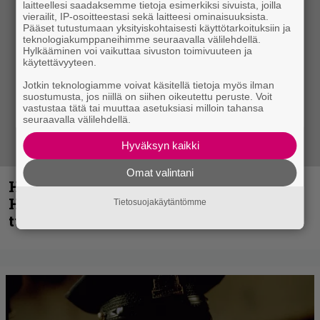
laitteellesi saadaksemme tietoja esimerkiksi sivuista, joilla
vierailit, IP-osoitteestasi sekä laitteesi ominaisuuksista.
Pääset tutustumaan yksityiskohtaisesti käyttötarkoituksiin ja
teknologiakumppaneihimme seuraavalla välilehdellä.
Hylkääminen voi vaikuttaa sivuston toimivuuteen ja
käytettävyyteen.
Jotkin teknologiamme voivat käsitellä tietoja myös ilman
suostumusta, jos niillä on siihen oikeutettu peruste. Voit
vastustaa tätä tai muuttaa asetuksiasi milloin tahansa
seuraavalla välilehdellä.
Hyväksyn kaikki
Omat valintani
Helloween- ja Gamma Ray -mies Kai
Hansen julkaisi uuden maistiaisen
Tietosuojakäytäntömme
tulevalta soololevyltä