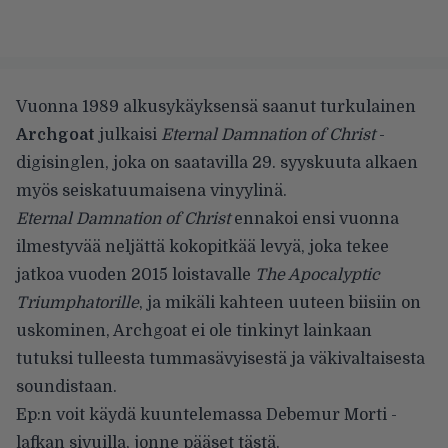
Vuonna 1989 alkusykäyksensä saanut turkulainen
Archgoat
julkaisi
Eternal Damnation of Christ
-
digisinglen, joka on saatavilla 29. syyskuuta alkaen
myös seiskatuumaisena vinyylinä.
Eternal Damnation of Christ
ennakoi ensi vuonna
ilmestyvää neljättä kokopitkää levyä, joka tekee
jatkoa vuoden 2015 loistavalle
The Apocalyptic
Triumphatorille
, ja mikäli kahteen uuteen biisiin on
uskominen, Archgoat ei ole tinkinyt lainkaan
tutuksi tulleesta tummasävyisestä ja väkivaltaisesta
soundistaan.
Ep:n voit käydä kuuntelemassa Debemur Morti -
lafkan sivuilla, jonne pääset
tästä.