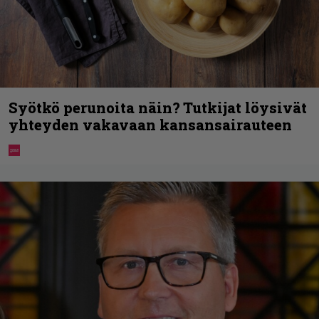
Syötkö perunoita näin? Tutkijat löysivät
yhteyden vakavaan kansansairauteen