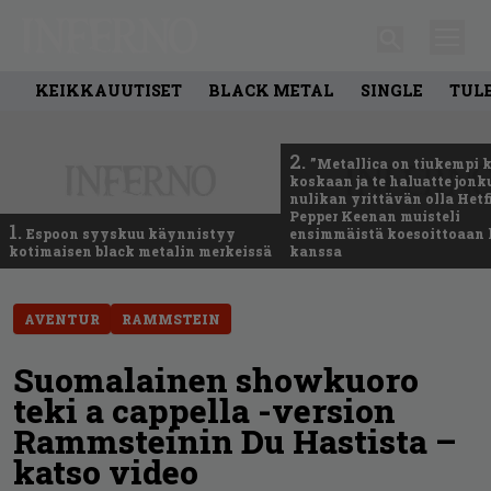
KEIKKAUUTISET
BLACK METAL
SINGLE
TUL
2.
”Metallica on tiukempi 
koskaan ja te haluatte jonk
nulikan yrittävän olla Hetfi
Pepper Keenan muisteli
1.
Espoon syyskuu käynnistyy
ensimmäistä koesoittoaan 
kotimaisen black metalin merkeissä
kanssa
AVENTUR
RAMMSTEIN
Suomalainen showkuoro
teki a cappella -version
Rammsteinin Du Hastista –
katso video