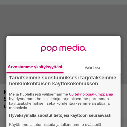
Arvostamme yksityisyyttäsi
Valintasi
Tarvitsemme suostumuksesi tarjotaksemme
henkilökohtaisen käyttökokemuksen
Kunnianosoitus hyiselle Pohjolalle –
Me ja huolellisesti valitsemamme
88 teknologiakumppania
Shining hyppäsi keskelle kinoksia
hyödynnämme henkilötietoja tarjotaksemme paremman
käyttäjäkokemuksen sekä kohdentaaksemme sisältöä ja
uudella videollaan
mainoksia.
Hyväksymällä suostut tietojesi käyttöön seuraavasti
Käytämme laitetunnisteita ja tallennamme evästeitä