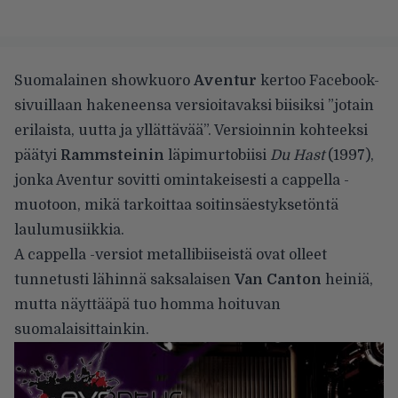
Suomalainen showkuoro
Aventur
kertoo
Facebook-
sivuillaan
hakeneensa versioitavaksi biisiksi ”jotain
erilaista, uutta ja yllättävää”. Versioinnin kohteeksi
päätyi
Rammsteinin
läpimurtobiisi
Du Hast
(1997),
jonka Aventur sovitti omintakeisesti a cappella -
muotoon, mikä tarkoittaa soitinsäestyksetöntä
laulumusiikkia.
A cappella -versiot metallibiiseistä ovat olleet
tunnetusti lähinnä saksalaisen
Van Canton
heiniä,
mutta näyttääpä tuo homma hoituvan
suomalaisittainkin.