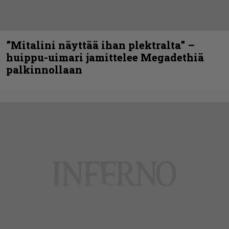
”Mitalini näyttää ihan plektralta” –
huippu-uimari jamittelee Megadethiä
palkinnollaan