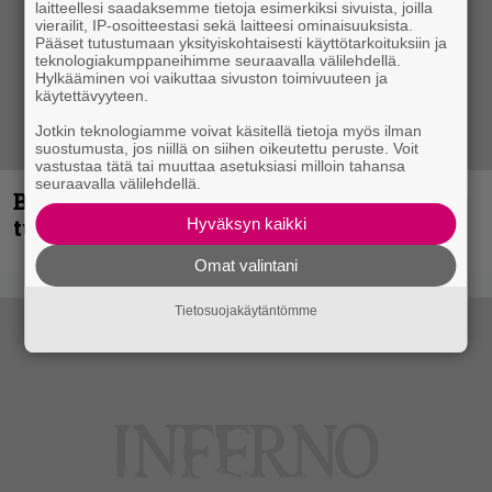
laitteellesi saadaksemme tietoja esimerkiksi sivuista, joilla
vierailit, IP-osoitteestasi sekä laitteesi ominaisuuksista.
Pääset tutustumaan yksityiskohtaisesti käyttötarkoituksiin ja
teknologiakumppaneihimme seuraavalla välilehdellä.
Hylkääminen voi vaikuttaa sivuston toimivuuteen ja
käytettävyyteen.
Jotkin teknologiamme voivat käsitellä tietoja myös ilman
suostumusta, jos niillä on siihen oikeutettu peruste. Voit
vastustaa tätä tai muuttaa asetuksiasi milloin tahansa
seuraavalla välilehdellä.
Blind Channel palaa rytinällä –
tuplasingle videoineen julki
Hyväksyn kaikki
Omat valintani
Tietosuojakäytäntömme