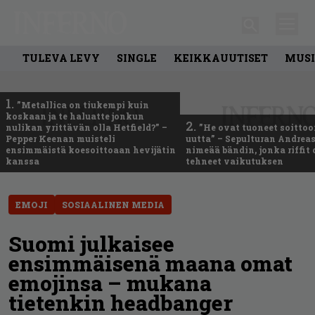
TULEVA LEVY
SINGLE
KEIKKAUUTISET
MUSI
1.
”Metallica on tiukempi kuin
koskaan ja te haluatte jonkun
2.
nulikan yrittävän olla Hetfield?” –
”He ovat tuoneet soittoo
Pepper Keenan muisteli
uutta” – Sepulturan Andreas
ensimmäistä koesoittoaan hevijätin
nimeää bändin, jonka riffit
kanssa
tehneet vaikutuksen
EMOJI
SOSIAALINEN MEDIA
Suomi julkaisee
ensimmäisenä maana omat
emojinsa – mukana
tietenkin headbanger