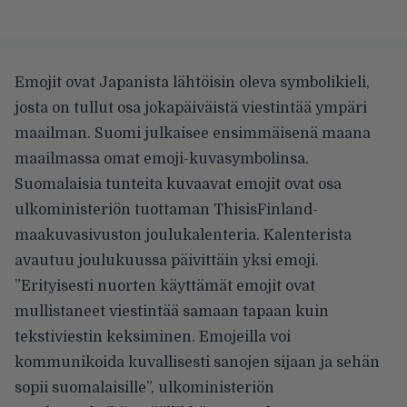
Emojit ovat Japanista lähtöisin oleva symbolikieli,
josta on tullut osa jokapäiväistä viestintää ympäri
maailman. Suomi julkaisee ensimmäisenä maana
maailmassa omat emoji-kuvasymbolinsa.
Suomalaisia tunteita kuvaavat emojit ovat osa
ulkoministeriön tuottaman
ThisisFinland
-
maakuvasivuston
joulukalenteria
. Kalenterista
avautuu joulukuussa päivittäin yksi emoji.
”Erityisesti nuorten käyttämät emojit ovat
mullistaneet viestintää samaan tapaan kuin
tekstiviestin keksiminen. Emojeilla voi
kommunikoida kuvallisesti sanojen sijaan ja sehän
sopii suomalaisille”, ulkoministeriön