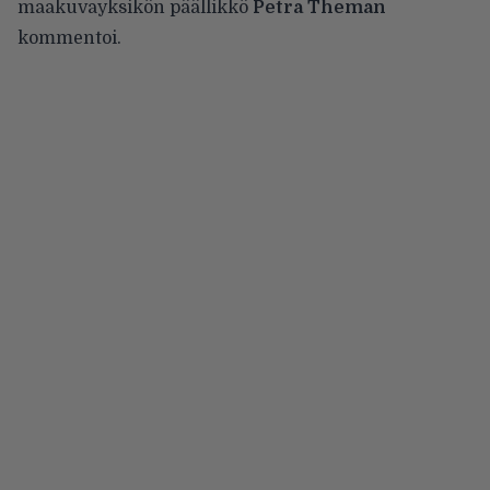
maakuvayksikön päällikkö
Petra Theman
kommentoi.