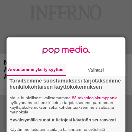
Näin lähtee Ghostin Tobias Forgelta
Accept – menossa mukana myös
Arvostamme yksityisyyttäsi
Valintasi
Anthrax- ja Korn-miehistöä
Tarvitsemme suostumuksesi tarjotaksemme
henkilökohtaisen käyttökokemuksen
Me ja huolellisesti valitsemamme
88 teknologiakumppania
hyödynnämme henkilötietoja tarjotaksemme paremman
käyttäjäkokemuksen sekä kohdentaaksemme sisältöä ja
mainoksia.
Hyväksymällä suostut tietojesi käyttöön seuraavasti
Käytämme laitetunnisteita ja tallennamme evästeitä