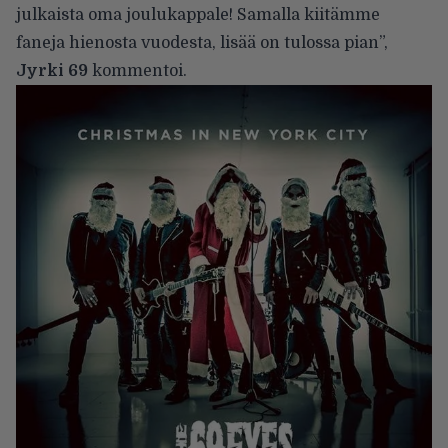
julkaista oma joulukappale! Samalla kiitämme
faneja hienosta vuodesta, lisää on tulossa pian”,
Jyrki 69
kommentoi
.