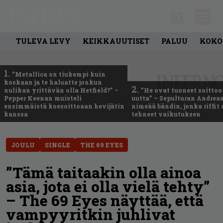
TULEVA LEVY
KEIKKAUUTISET
PALUU
KOKO
1.
”Metallica on tiukempi kuin
koskaan ja te haluatte jonkun
2.
nulikan yrittävän olla Hetfield?” –
”He ovat tuoneet soittoo
Pepper Keenan muisteli
uutta” – Sepulturan Andreas
ensimmäistä koesoittoaan hevijätin
nimeää bändin, jonka riffit
kanssa
tehneet vaikutuksen
JOULU
SINGLE
THE 69 EYES
”Tämä taitaakin olla ainoa
asia, jota ei olla vielä tehty”
– The 69 Eyes näyttää, että
vampyyritkin juhlivat