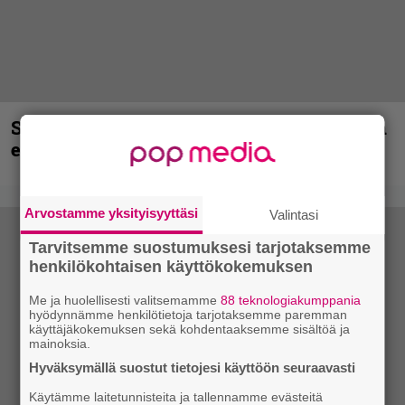
Sid Wilsonin käytös syynä Slipknotista
erottamiseen, raportoi TMZ
Arvostamme yksityisyyttäsi
Valintasi
Tarvitsemme suostumuksesi tarjotaksemme
henkilökohtaisen käyttökokemuksen
Me ja huolellisesti valitsemamme
88 teknologiakumppania
hyödynnämme henkilötietoja tarjotaksemme paremman
käyttäjäkokemuksen sekä kohdentaaksemme sisältöä ja
mainoksia.
Hyväksymällä suostut tietojesi käyttöön seuraavasti
Käytämme laitetunnisteita ja tallennamme evästeitä