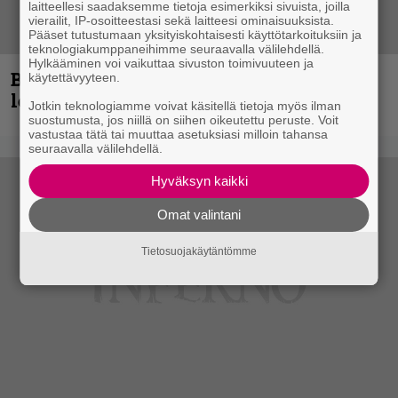
laitteellesi saadaksemme tietoja esimerkiksi sivuista, joilla
vierailit, IP-osoitteestasi sekä laitteesi ominaisuuksista.
Pääset tutustumaan yksityiskohtaisesti käyttötarkoituksiin ja
teknologiakumppaneihimme seuraavalla välilehdellä.
Hylkääminen voi vaikuttaa sivuston toimivuuteen ja
Blind Channel aktivoituu jälleen uuden
käytettävyyteen.
levyn ja jäähallikeikan merkeissä
Jotkin teknologiamme voivat käsitellä tietoja myös ilman
suostumusta, jos niillä on siihen oikeutettu peruste. Voit
vastustaa tätä tai muuttaa asetuksiasi milloin tahansa
seuraavalla välilehdellä.
Hyväksyn kaikki
Omat valintani
Tietosuojakäytäntömme