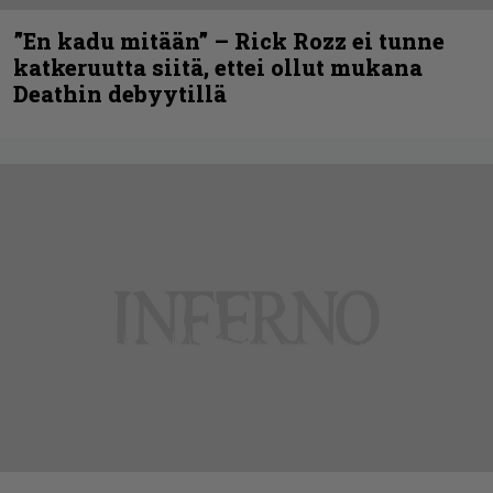
”En kadu mitään” – Rick Rozz ei tunne
katkeruutta siitä, ettei ollut mukana
Deathin debyytillä