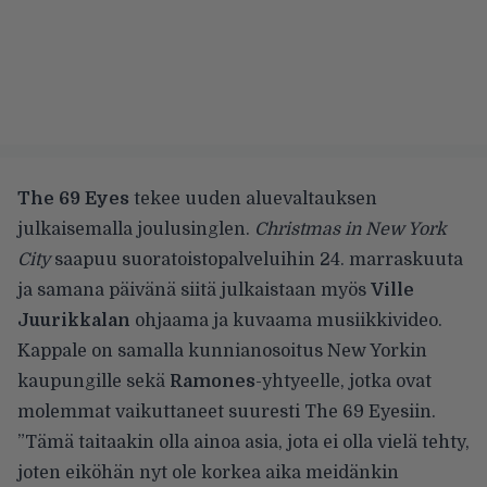
The 69 Eyes
tekee uuden aluevaltauksen
julkaisemalla joulusinglen.
Christmas in New York
City
saapuu suoratoistopalveluihin 24. marraskuuta
ja samana päivänä siitä julkaistaan myös
Ville
Juurikkalan
ohjaama ja kuvaama musiikkivideo.
Kappale on samalla kunnianosoitus New Yorkin
kaupungille sekä
Ramones
-yhtyeelle, jotka ovat
molemmat vaikuttaneet suuresti The 69 Eyesiin.
”Tämä taitaakin olla ainoa asia, jota ei olla vielä tehty,
joten eiköhän nyt ole korkea aika meidänkin