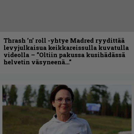
Thrash ’n’ roll -yhtye Madred ryydittää
levyjulkaisua keikkareissulla kuvatulla
videolla – ”Oltiin pakussa kusihädässä
helvetin väsyneenä…”