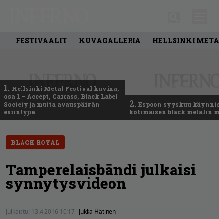
FESTIVAALIT
KUVAGALLERIA
HELLSINKI META
1.
Hellsinki Metal Festival kuvina,
osa 1 – Accept, Carcass, Black Label
2.
Society ja muita avauspäivän
Espoon syyskuu käynni
esiintyjiä
kotimaisen black metalin m
BLACK ROYAL
Tamperelaisbändi julkaisi
synnytysvideon
Julkaistu:
13.4.2016 10:17
Jukka Hätinen