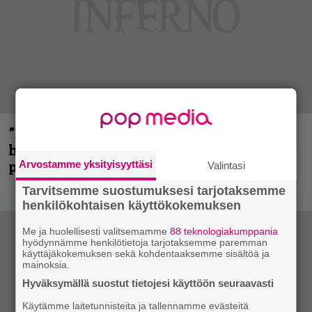
”Mitalini näyttää ihan plektralta” –
huippu-uimari jamittelee Megadethiä
palkinnollaan
Arvostamme yksityisyyttäsi
Valintasi
Tarvitsemme suostumuksesi tarjotaksemme
henkilökohtaisen käyttökokemuksen
Me ja huolellisesti valitsemamme
88 teknologiakumppania
hyödynnämme henkilötietoja tarjotaksemme paremman
käyttäjäkokemuksen sekä kohdentaaksemme sisältöä ja
mainoksia.
Hyväksymällä suostut tietojesi käyttöön seuraavasti
Käytämme laitetunnisteita ja tallennamme evästeitä