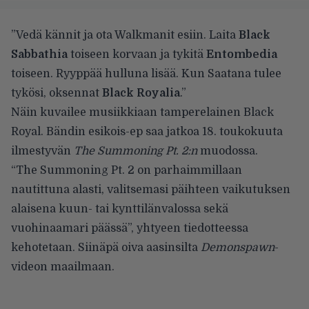
”Vedä kännit ja ota Walkmanit esiin. Laita
Black
Sabbathia
toiseen korvaan ja tykitä
Entombedia
toiseen. Ryyppää hulluna lisää. Kun Saatana tulee
tykösi, oksennat
Black Royalia
.”
Näin kuvailee musiikkiaan tamperelainen Black
Royal. Bändin esikois-ep saa jatkoa 18. toukokuuta
ilmestyvän
The Summoning Pt. 2:n
muodossa.
“The Summoning Pt. 2 on parhaimmillaan
nautittuna alasti, valitsemasi päihteen vaikutuksen
alaisena kuun- tai kynttilänvalossa sekä
vuohinaamari päässä”, yhtyeen tiedotteessa
kehotetaan. Siinäpä oiva aasinsilta
Demonspawn
-
videon maailmaan.