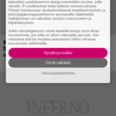
laitteellesi saadaksemme tietoja esimerkiksi sivuista, joilla
vierailit, IP-osoitteestasi sekä laitteesi ominaisuuksista.
Pääset tutustumaan yksityiskohtaisesti käyttötarkoituksiin ja
teknologiakumppaneihimme seuraavalla välilehdellä.
Hylkääminen voi vaikuttaa sivuston toimivuuteen ja
käytettävyyteen.
Jotkin teknologiamme voivat käsitellä tietoja myös ilman
suostumusta, jos niillä on siihen oikeutettu peruste. Voit
vastustaa tätä tai muuttaa asetuksiasi milloin tahansa
Kunnianosoitus hyiselle Pohjolalle –
seuraavalla välilehdellä.
Shining hyppäsi keskelle kinoksia
Hyväksyn kaikki
uudella videollaan
Omat valintani
Tietosuojakäytäntömme