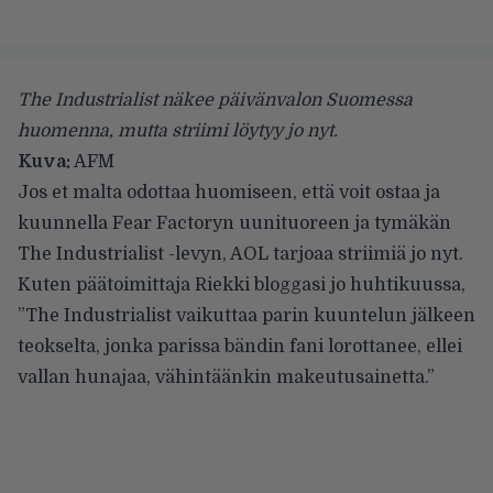
The Industrialist näkee päivänvalon Suomessa
huomenna, mutta striimi löytyy jo nyt.
Kuva:
AFM
Jos et malta odottaa huomiseen, että voit ostaa ja
kuunnella
Fear Factoryn
uunituoreen ja tymäkän
The Industrialist -levyn, AOL tarjoaa striimiä jo nyt.
Kuten päätoimittaja Riekki
bloggasi
jo huhtikuussa,
”The Industrialist vaikuttaa parin kuuntelun jälkeen
teokselta, jonka parissa bändin fani lorottanee, ellei
vallan hunajaa, vähintäänkin makeutusainetta.”