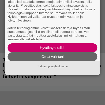
laitteellesi saadaksemme tietoja esimerkiksi sivuista, joilla
vierailit, IP-osoitteestasi sekä laitteesi ominaisuuksista.
Pääset tutustumaan yksityiskohtaisesti käyttötarkoituksiin ja
teknologiakumppaneihimme seuraavalla välilehdellä.
Hylkääminen voi vaikuttaa sivuston toimivuuteen ja
käytettävyyteen.
Jotkin teknologiamme voivat käsitellä tietoja myös ilman
suostumusta, jos niillä on siihen oikeutettu peruste. Voit
vastustaa tätä tai muuttaa asetuksiasi milloin tahansa
seuraavalla välilehdellä.
Hyväksyn kaikki
Omat valintani
Thrash ’n’ roll -yhtye Madred ryydittää
levyjulkaisua keikkareissulla kuvatulla
Tietosuojakäytäntömme
videolla – ”Oltiin pakussa kusihädässä
helvetin väsyneenä…”