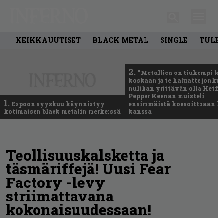
KEIKKAUUTISET
BLACK METAL
SINGLE
TUL
2.
”Metallica on tiukempi 
koskaan ja te haluatte jonk
nulikan yrittävän olla Hetfi
Pepper Keenan muisteli
1.
Espoon syyskuu käynnistyy
ensimmäistä koesoittoaan 
kotimaisen black metalin merkeissä
kanssa
Teollisuuskalsketta ja
täsmäriffejä! Uusi Fear
Factory -levy
striimattavana
kokonaisuudessaan!