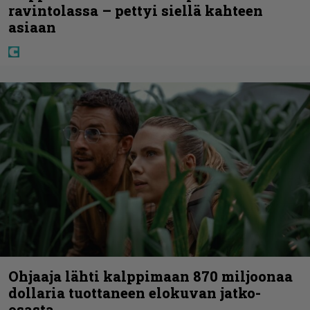
ravintolassa – pettyi siellä kahteen
asiaan
Ohjaaja lähti kalppimaan 870 miljoonaa
dollaria tuottaneen elokuvan jatko-
osasta