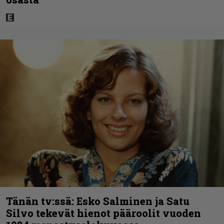
Tänän tv:ssä: Esko Salminen ja Satu
Silvo tekevät hienot pääroolit vuoden