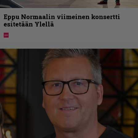
Eppu Normaalin viimeinen konsertti
esitetään Ylellä