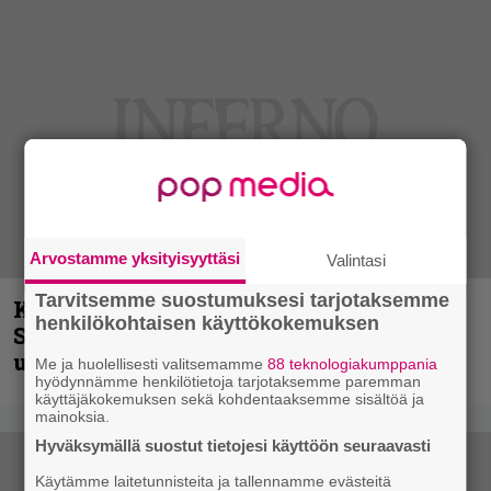
Arvostamme yksityisyyttäsi
Valintasi
Tarvitsemme suostumuksesi tarjotaksemme
Kunnianosoitus hyiselle Pohjolalle –
henkilökohtaisen käyttökokemuksen
Shining hyppäsi keskelle kinoksia
uudella videollaan
Me ja huolellisesti valitsemamme
88 teknologiakumppania
hyödynnämme henkilötietoja tarjotaksemme paremman
käyttäjäkokemuksen sekä kohdentaaksemme sisältöä ja
mainoksia.
Hyväksymällä suostut tietojesi käyttöön seuraavasti
Käytämme laitetunnisteita ja tallennamme evästeitä