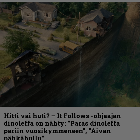
Hitti vai huti? – It Follows -ohjaajan
dinoleffa on nähty: ”Paras dinoleffa
pariin vuosikymmeneen”, ”Aivan
pähkähullu”