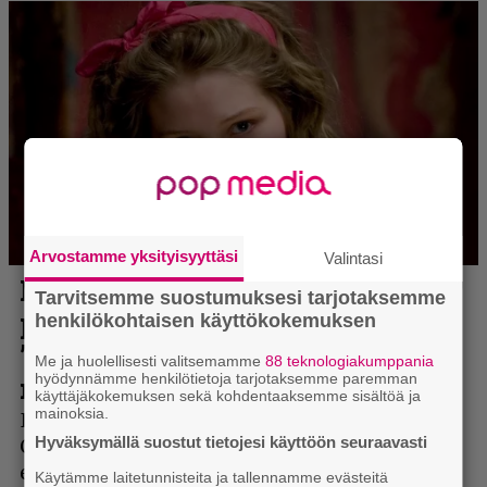
Arvostamme yksityisyyttäsi
Valintasi
Tarvitsemme suostumuksesi tarjotaksemme
henkilökohtaisen käyttökokemuksen
Me ja huolellisesti valitsemamme
88 teknologiakumppania
hyödynnämme henkilötietoja tarjotaksemme paremman
käyttäjäkokemuksen sekä kohdentaaksemme sisältöä ja
mainoksia.
Hyväksymällä suostut tietojesi käyttöön seuraavasti
Käytämme laitetunnisteita ja tallennamme evästeitä