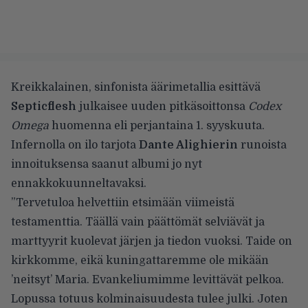
Kreikkalainen, sinfonista äärimetallia esittävä
Septicflesh
julkaisee uuden pitkäsoittonsa
Codex
Omega
huomenna eli perjantaina 1. syyskuuta.
Infernolla on ilo tarjota
Dante Alighierin
runoista
innoituksensa saanut albumi jo nyt
ennakkokuunneltavaksi.
”Tervetuloa helvettiin etsimään viimeistä
testamenttia. Täällä vain päättömät selviävät ja
marttyyrit kuolevat järjen ja tiedon vuoksi. Taide on
kirkkomme, eikä kuningattaremme ole mikään
’neitsyt’ Maria. Evankeliumimme levittävät pelkoa.
Lopussa totuus kolminaisuudesta tulee julki. Joten