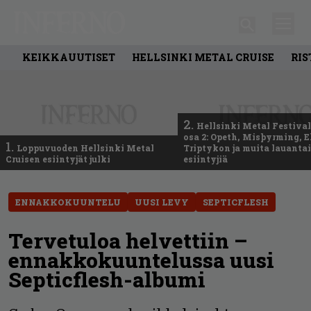
KEIKKAUUTISET
HELLSINKI METAL CRUISE
RIS
2.
Hellsinki Metal Festival
osa 2: Opeth, Misþyrming, E
1.
Loppuvuoden Hellsinki Metal
Triptykon ja muita lauanta
Cruisen esiintyjät julki
esiintyjiä
ENNAKKOKUUNTELU
UUSI LEVY
SEPTICFLESH
Tervetuloa helvettiin –
ennakkokuuntelussa uusi
Septicflesh-albumi