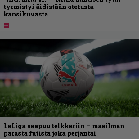
tyrmistyi äidistään otetusta
kansikuvasta
LaLiga saapuu telkkariin – maailman
parasta futista joka perjantai