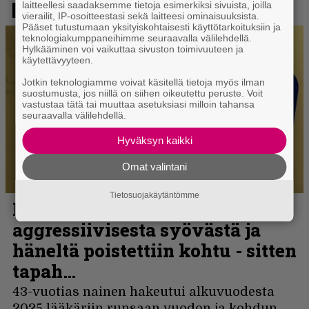
laitteellesi saadaksemme tietoja esimerkiksi sivuista, joilla
vierailit, IP-osoitteestasi sekä laitteesi ominaisuuksista.
Pääset tutustumaan yksityiskohtaisesti käyttötarkoituksiin ja
teknologiakumppaneihimme seuraavalla välilehdellä.
Hylkääminen voi vaikuttaa sivuston toimivuuteen ja
käytettävyyteen.
Jotkin teknologiamme voivat käsitellä tietoja myös ilman
suostumusta, jos niillä on siihen oikeutettu peruste. Voit
vastustaa tätä tai muuttaa asetuksiasi milloin tahansa
seuraavalla välilehdellä.
Hyväksyn kaikki
Omat valintani
Tietosuojakäytäntömme