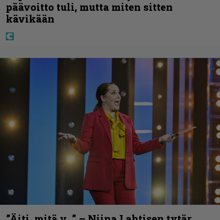
päävoitto tuli, mutta miten sitten
kävikään
”Äiti, mitä v…” – Niina Lahtisen tytär