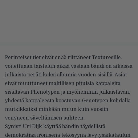
Perinteiset tiet eivät enää riittäneet Texturesille:
voitettuaan taistelun aikaa vastaan bändi on aikeissa
julkaista peräti kaksi albumia vuoden sisällä. Asiat
eivät muuttuneet maltillisen pituisia kappaleita
sisältävän Phenotypen ja myöhemmin julkaistavan,
yhdestä kappaleesta koostuvan Genotypen kohdalla
mutkikkaiksi minkään muun kuin vuosiin
venyneen säveltämisen suhteen.
Synisti Uri Dijk käyttää bändin täydellistä
demokratiaa ironisena tekosyynä levytysaikataulun