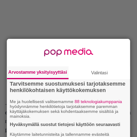
Arvostamme yksityisyyttäsi
Valintasi
Tarvitsemme suostumuksesi tarjotaksemme
henkilökohtaisen käyttökokemuksen
Me ja huolellisesti valitsemamme
88 teknologiakumppania
– Ennen näiden levyjen tekemistä olisin ollut
hyödynnämme henkilötietoja tarjotaksemme paremman
käyttäjäkokemuksen sekä kohdentaaksemme sisältöä ja
ehdottomasti jälkimmäisen kannalla, mutta nyt voin
mainoksia.
nöyrtyä liputtamaan perinteisemmän kappaleen
Hyväksymällä suostut tietojesi käyttöön seuraavasti
puolesta, Uri naurahtaa. – Perinteisessä biisissä voi
Käytämme laitetunnisteita ja tallennamme evästeitä