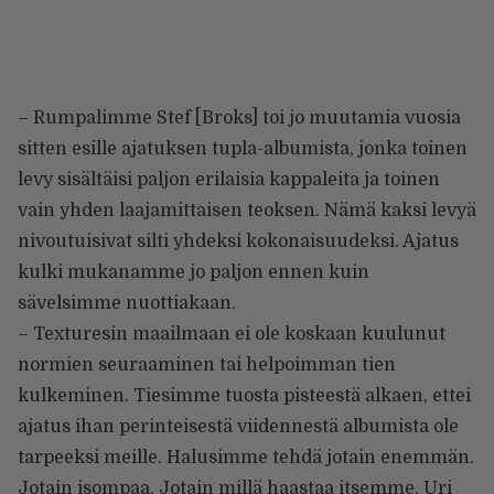
– Rumpalimme Stef [Broks] toi jo muutamia vuosia
sitten esille ajatuksen tupla-albumista, jonka toinen
levy sisältäisi paljon erilaisia kappaleita ja toinen
vain yhden laajamittaisen teoksen. Nämä kaksi levyä
nivoutuisivat silti yhdeksi kokonaisuudeksi. Ajatus
kulki mukanamme jo paljon ennen kuin
sävelsimme nuottiakaan.
– Texturesin maailmaan ei ole koskaan kuulunut
normien seuraaminen tai helpoimman tien
kulkeminen. Tiesimme tuosta pisteestä alkaen, ettei
ajatus ihan perinteisestä viidennestä albumista ole
tarpeeksi meille. Halusimme tehdä jotain enemmän.
Jotain isompaa. Jotain millä haastaa itsemme, Uri