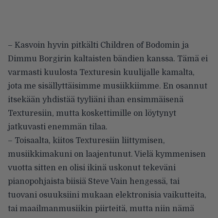
– Kasvoin hyvin pitkälti Children of Bodomin ja
Dimmu Borgirin kaltaisten bändien kanssa. Tämä ei
varmasti kuulosta Texturesin kuulijalle kamalta,
jota me sisällyttäisimme musiikkiimme. En osannut
itsekään yhdistää tyyliäni ihan ensimmäisenä
Texturesiin, mutta koskettimille on löytynyt
jatkuvasti enemmän tilaa.
– Toisaalta, kiitos Texturesiin liittymisen,
musiikkimakuni on laajentunut. Vielä kymmenisen
vuotta sitten en olisi ikinä uskonut tekeväni
pianopohjaista biisiä Steve Vain hengessä, tai
tuovani osuuksiini mukaan elektronisia vaikutteita,
tai maailmanmusiikin piirteitä, mutta niin nämä