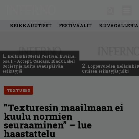
KEIKKAUUTISET
FESTIVAALIT
KUVAGALLERIA
1.
Hellsinki Metal Festival kuvina,
osa 1 – Accept, Carcass, Black Label
2.
Society ja muita avauspäivän
Loppuvuoden Hellsinki 
esiintyjiä
Cruisen esiintyjät julki
TEXTURES
”Texturesin maailmaan ei
kuulu normien
seuraaminen” – lue
haastattelu