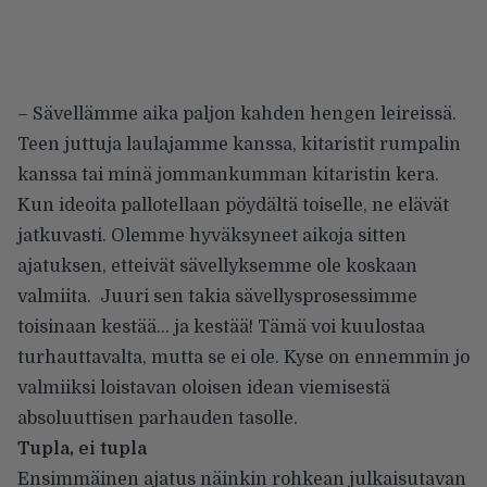
– Sävellämme aika paljon kahden hengen leireissä.
Teen juttuja laulajamme kanssa, kitaristit rumpalin
kanssa tai minä jommankumman kitaristin kera.
Kun ideoita pallotellaan pöydältä toiselle, ne elävät
jatkuvasti. Olemme hyväksyneet aikoja sitten
ajatuksen, etteivät sävellyksemme ole koskaan
valmiita. Juuri sen takia sävellysprosessimme
toisinaan kestää… ja kestää! Tämä voi kuulostaa
turhauttavalta, mutta se ei ole. Kyse on ennemmin jo
valmiiksi loistavan oloisen idean viemisestä
absoluuttisen parhauden tasolle.
Tupla, ei tupla
Ensimmäinen ajatus näinkin rohkean julkaisutavan