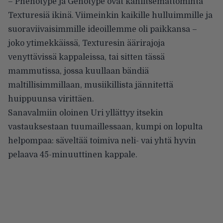
– Phenotype ja Genotype ovat kahlitsemattominta
Texturesiä ikinä. Viimeinkin kaikille hulluimmille ja
suoraviivaisimmille ideoillemme oli paikkansa –
joko ytimekkäissä, Texturesin äärirajoja
venyttävissä kappaleissa, tai sitten tässä
mammutissa, jossa kuullaan bändiä
maltillisimmillaan, musiikillista jännitettä
huippuunsa virittäen.
Sanavalmiin oloinen Uri yllättyy itsekin
vastauksestaan tuumaillessaan, kumpi on lopulta
helpompaa: säveltää toimiva neli- vai yhtä hyvin
pelaava 45-minuuttinen kappale.