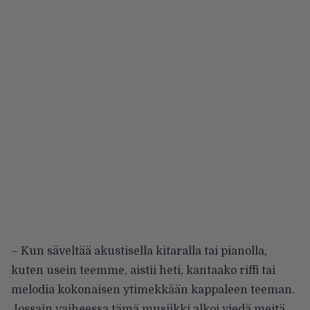
– Kun säveltää akustisella kitaralla tai pianolla,
kuten usein teemme, aistii heti, kantaako riffi tai
melodia kokonaisen ytimekkään kappaleen teeman.
Jossain vaiheessa tämä musiikki alkoi viedä meitä