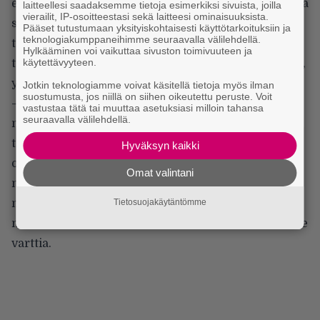
epäonnistua tai onnistua hyvin pienillä teoilla, mutta
laitteellesi saadaksemme tietoja esimerkiksi sivuista, joilla
vierailit, IP-osoitteestasi sekä laitteesi ominaisuuksista.
samalla meillä kaikilla on tuhansien ja taas
Pääset tutustumaan yksityiskohtaisesti käyttötarkoituksiin ja
teknologiakumppaneihimme seuraavalla välilehdellä.
tuhansien kuultujen kappaleiden ansiosta
Hylkääminen voi vaikuttaa sivuston toimivuuteen ja
käytettävyyteen.
takaraivossamme se tietty ajatus, millainen on hyvä,
ytimekäs biisi.
Jotkin teknologiamme voivat käsitellä tietoja myös ilman
suostumusta, jos niillä on siihen oikeutettu peruste. Voit
– Pidemmän sävellyksen kohdalla taas… Sellaista ei
vastustaa tätä tai muuttaa asetuksiasi milloin tahansa
seuraavalla välilehdellä.
noin vain pelastakaan muutamalla hyvällä teemalla
tai riffillä, eikä kertosäkeitä ole varsinaisesti
Hyväksyn kaikki
olemassakaan. Nykyisen ylitarjonnan takia
Omat valintani
mielenkiintoa voi olla vaikeaa pitää yllä edes sen
neljä minuuttia. Kuvittelepa vain, miten lujasti
Tietosuojakäytäntömme
musiikin on napattava kiinni kiinnostaakseen kolme
varttia.