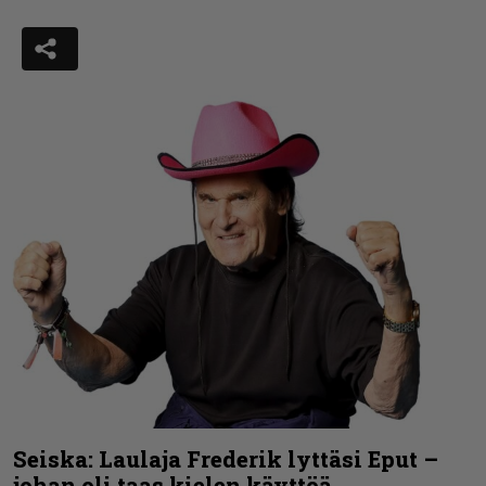
Seiska: Laulaja Frederik lyttäsi Eput –
johan oli taas kielen käyttöä