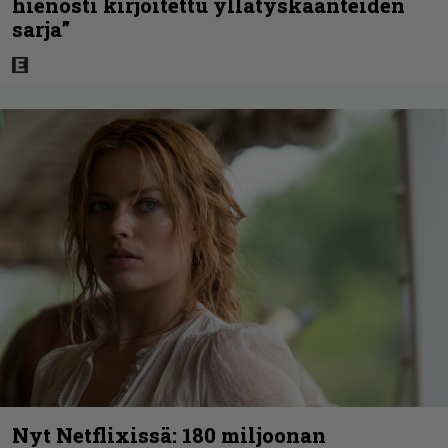
hienosti kirjoitettu yllätyskäänteiden
sarja”
Nyt Netflixissä: 180 miljoonan