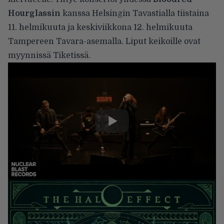
Hourglassin
kanssa Helsingin Tavastialla tiistaina
11. helmikuuta ja keskiviikkona 12. helmikuuta
Tampereen Tavara-asemalla. Liput keikoille ovat
myynnissä Tiketissä.