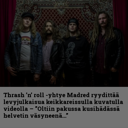
Thrash ’n’ roll -yhtye Madred ryydittää
levyjulkaisua keikkareissulla kuvatulla
videolla – ”Oltiin pakussa kusihädässä
helvetin väsyneenä…”