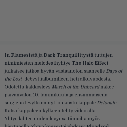
In Flamesistä
ja
Dark Tranquillitystä
tuttujen
nimimiesten melodeathyhtye
The Halo Effect
julkaisee jatkoa hyvän vastaanoton saaneelle
Days of
the Lost
-debyyttialbumilleen heti alkuvuodesta.
Odotettu kakkoslevy
March of the Unheard
näkee
päivänvalon 10. tammikuuta ja ensimmäisenä
singlenä levyltä on nyt lohkaistu kappale
Detonate
.
Katso kappaleen kylkeen tehty video alta.
Yhtye lähtee uuden levynsä tiimoilta myös
kiertueelle. Yhtye konsertoi yhdessä
Bloodred