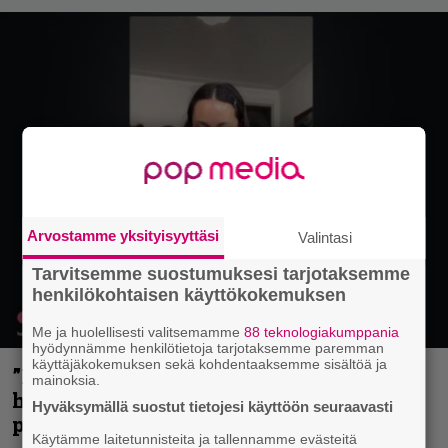
Arvostamme yksityisyyttäsi
Valintasi
Tarvitsemme suostumuksesi tarjotaksemme
henkilökohtaisen käyttökokemuksen
Me ja huolellisesti valitsemamme
88 teknologiakumppania
hyödynnämme henkilötietoja tarjotaksemme paremman
käyttäjäkokemuksen sekä kohdentaaksemme sisältöä ja
”Mitalini näyttää ihan plektralta” –
mainoksia.
huippu-uimari jamittelee Megadethiä
Hyväksymällä suostut tietojesi käyttöön seuraavasti
palkinnollaan
Käytämme laitetunnisteita ja tallennamme evästeitä