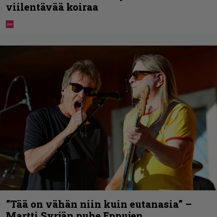
viilentävää koiraa
”Tää on vähän niin kuin eutanasia” –
Martti Syrjän puhe Eppujen