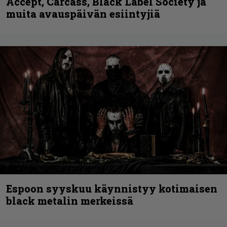
Accept, Carcass, Black Label Society ja
muita avauspäivän esiintyjiä
Espoon syyskuu käynnistyy kotimaisen
black metalin merkeissä