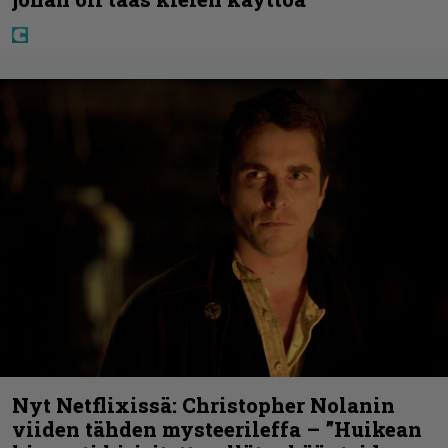
Nyt Netflixissä: Christopher Nolanin
viiden tähden mysteerileffa – ”Huikean