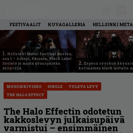
FESTIVAALIT
KUVAGALLERIA
HELLSINKI META
1.
Hellsinki Metal Festival kuvina,
osa 1 – Accept, Carcass, Black Label
2.
Society ja muita avauspäivän
Espoon syyskuu käynni
esiintyjiä
kotimaisen black metalin m
MUSIIKKIVIDEO
SINGLE
TULEVA LEVY
THE HALO EFFECT
The Halo Effectin odotetun
kakkoslevyn julkaisupäivä
varmistui – ensimmäinen