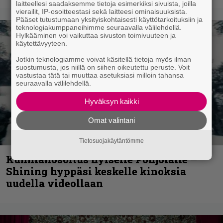
laitteellesi saadaksemme tietoja esimerkiksi sivuista, joilla
vierailit, IP-osoitteestasi sekä laitteesi ominaisuuksista.
Pääset tutustumaan yksityiskohtaisesti käyttötarkoituksiin ja
teknologiakumppaneihimme seuraavalla välilehdellä.
Hylkääminen voi vaikuttaa sivuston toimivuuteen ja
käytettävyyteen.
Jotkin teknologiamme voivat käsitellä tietoja myös ilman
suostumusta, jos niillä on siihen oikeutettu peruste. Voit
vastustaa tätä tai muuttaa asetuksiasi milloin tahansa
seuraavalla välilehdellä.
Hyväksyn kaikki
Omat valintani
Tietosuojakäytäntömme
Kunnianosoitus hyiselle Pohjolalle –
Shining hyppäsi keskelle kinoksia
uudella videollaan