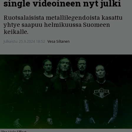
single videoineen nyt julki
Ruotsalaisista metallilegendoista kasattu
yhtye saapuu helmikuussa Suomeen
keikalle.
Julkaistu:
25.9.2024 18:52
Vesa Siltanen