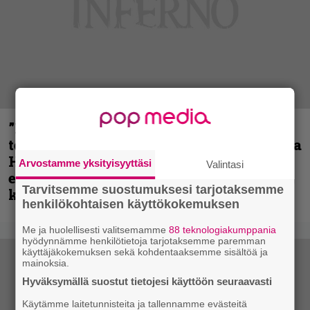
”Metallica on tiukempi kuin koskaan ja
te haluatte jonkun nulikan yrittävän olla
Hetfield?” – Pepper Keenan muisteli
Arvostamme yksityisyyttäsi
Valintasi
ensimmäistä koesoittoaan hevijätin
Tarvitsemme suostumuksesi tarjotaksemme
kanssa
henkilökohtaisen käyttökokemuksen
Me ja huolellisesti valitsemamme
88 teknologiakumppania
hyödynnämme henkilötietoja tarjotaksemme paremman
käyttäjäkokemuksen sekä kohdentaaksemme sisältöä ja
mainoksia.
Hyväksymällä suostut tietojesi käyttöön seuraavasti
Käytämme laitetunnisteita ja tallennamme evästeitä