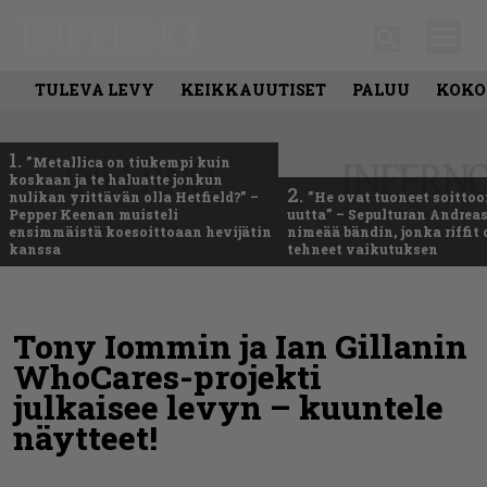
TULEVA LEVY
KEIKKAUUTISET
PALUU
KOKO
1.
”Metallica on tiukempi kuin
koskaan ja te haluatte jonkun
2.
nulikan yrittävän olla Hetfield?” –
”He ovat tuoneet soittoo
Pepper Keenan muisteli
uutta” – Sepulturan Andreas
ensimmäistä koesoittoaan hevijätin
nimeää bändin, jonka riffit
kanssa
tehneet vaikutuksen
Tony Iommin ja Ian Gillanin
WhoCares-projekti
julkaisee levyn – kuuntele
näytteet!