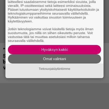
laitteellesi saadaksemme tietoja esimerkiksi sivuista, joilla
vierailit, IP-osoitteestasi sekä laitteesi ominaisuuksista.
Pääset tutustumaan yksityiskohtaisesti käyttötarkoituksiin ja
teknologiakumppaneihimme seuraavalla välilehdellä.
Hylkääminen voi vaikuttaa sivuston toimivuuteen ja
käytettävyyteen.
Jotkin teknologiamme voivat käsitellä tietoja myös ilman
suostumusta, jos niillä on siihen oikeutettu peruste. Voit
vastustaa tätä tai muuttaa asetuksiasi milloin tahansa
seuraavalla välilehdellä.
”He ovat tuoneet soittoon jotain uutta” –
Hyväksyn kaikki
Sepulturan Andreas Kisser nimeää
Omat valintani
bändin, jonka riffit ovat tehneet
vaikutuksen
Tietosuojakäytäntömme