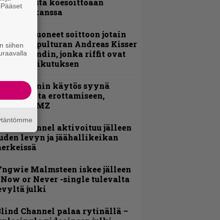
nsimmäistä koesoittoaan
. Pääset
evijätin kanssa
e
He ovat tuoneet soittoon jotain
utta” – Sepulturan Andreas Kisser
n siihen
imeää bändin, jonka riffit ovat
uraavalla
ehneet vaikutuksen
id Wilsonin käytös syynä
lipknotista erottamiseen,
aportoi TMZ
äytäntömme
lind Channel aktivoituu jälleen
uden levyn ja jäähallikeikan
erkeissä
ngwie Malmsteen iskee jälleen
 Now or Never -single tulevalta
evyltä julki
lind Channel palaa rytinällä –