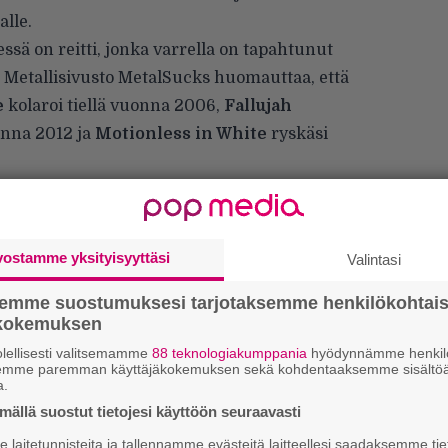
lle.
essä on reitti, jonka varrella on tapahtunut
Metallisivusto MetalSucks
huomauttaa
, että
e
kolaroi tiellä vuonna 2006,
Fallujah
onna 2012 ja
Motionless in White
ryskäsi
le
on itse asiassa jo vuonna 2010 kirjoittanut
arhaimmista ja pahimmista keikkareiteistä
nimenomaisesta tiestä seuraavaa:
vostamme yksityisyyttäsi
Valintasi
semme suostumuksesi tarjotaksemme henkilökohtai
ökokemuksen
lellisesti valitsemamme
88 teknologiakumppania
hyödynnämme henkilö
semme paremman käyttäjäkokemuksen sekä kohdentaaksemme sisältöä
”
a.
k
n
ällä suostut tietojesi käyttöön seuraavasti
–
laitetunnisteita ja tallennamme evästeitä laitteellesi saadaksemme tie