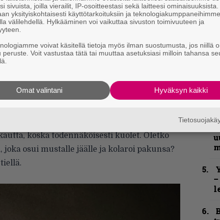
e
i sivuista, joilla vierailit, IP-osoitteestasi sekä laitteesi ominaisuuksista
h
an yksityiskohtaisesti käyttötarkoituksiin ja teknologiakumppaneihimm
la välilehdellä. Hylkääminen voi vaikuttaa sivuston toimivuuteen ja
yyteen.
”
u
knologiamme voivat käsitellä tietoja myös ilman suostumusta, jos niillä o
n
u peruste. Voit vastustaa tätä tai muuttaa asetuksiasi milloin tahansa se
lä.
t
S
Omat valintani
Hyväksyn kaikki
S
r
Tietosuojak
B
kautta, koska todennäköisesti kuolet. Oletko
u
m
 joka osui mustalle jäälle ja kolaroi pakunsa?
iellä.
Y
–
l
B