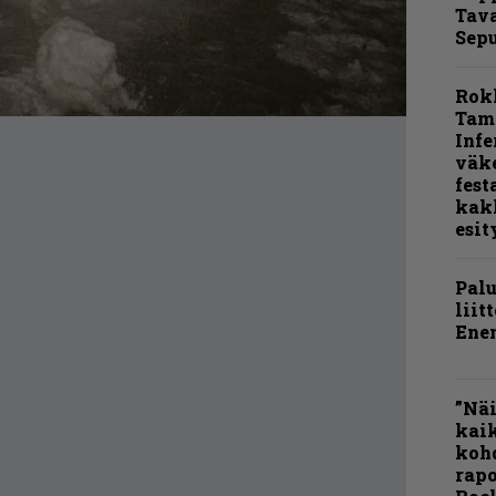
Tava
Sepu
Rok
Tamp
Infe
väk
fest
kak
esit
Pal
liit
Ene
”Näi
kaik
kohd
rapo