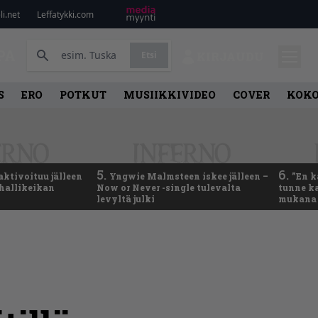
i.net
Leffatykki.com
PA
Etsi
KIRJAUDU
S
ERO
POTKUT
MUSIIKKIVIDEO
COVER
KOK
5.
6.
aktivoituu jälleen
Yngwie Malmsteen iskee jälleen –
”En k
ähallikeikan
Now or Never -single tulevalta
tunne ka
levyltä julki
mukana 