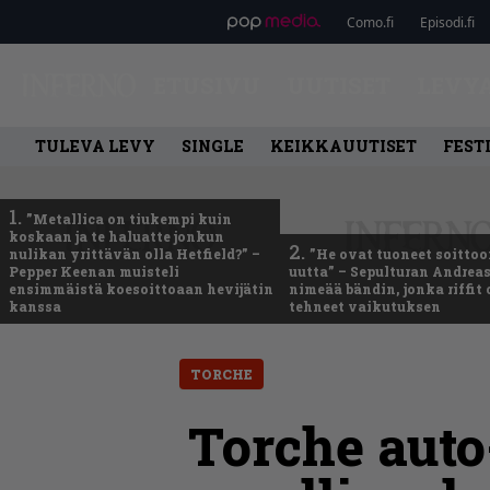
Como.fi
Episodi.fi
ETUSIVU
UUTISET
LEVY
TULEVA LEVY
SINGLE
KEIKKAUUTISET
FEST
1.
”Metallica on tiukempi kuin
koskaan ja te haluatte jonkun
2.
nulikan yrittävän olla Hetfield?” –
”He ovat tuoneet soittoo
Pepper Keenan muisteli
uutta” – Sepulturan Andreas
ensimmäistä koesoittoaan hevijätin
nimeää bändin, jonka riffit
kanssa
tehneet vaikutuksen
TORCHE
Torche aut