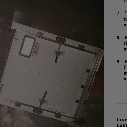
t
”
t
m
t
m
N
F
m
m
Live
Lop