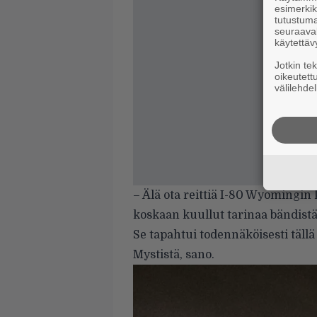
esimerkiks
tutustuma
seuraaval
käytettäv
Jotkin te
oikeutett
välilehdel
– Älä ota reittiä I-80 Wyomingin 
koskaan kuullut tarinaa bändistä,
Se tapahtui todennäköisesti tällä t
Mystistä, sano.