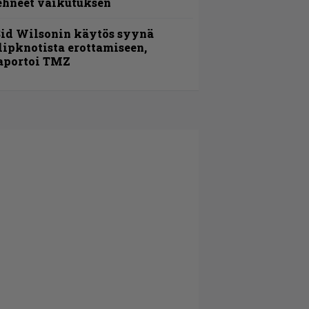
ehneet vaikutuksen
id Wilsonin käytös syynä
lipknotista erottamiseen,
aportoi TMZ