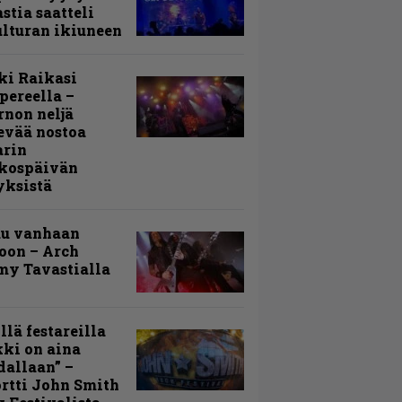
stia saatteli
lturan ikiuneen
ki Raikasi
ereella –
rnon neljä
evää nostoa
arin
kospäivän
yksistä
uu vanhaan
toon – Arch
my Tavastialla
llä festareilla
ki on aina
allaan” –
rtti John Smith