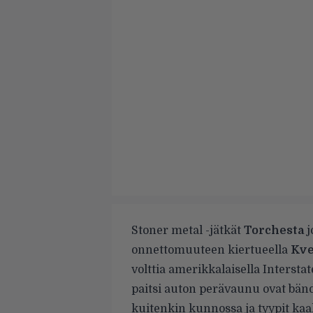
Stoner metal -jätkät
Torchesta
j
onnettomuuteen kiertueella
Kve
volttia amerikkalaisella Intersta
paitsi auton perävaunu ovat bän
kuitenkin kunnossa ja tyypit kaa