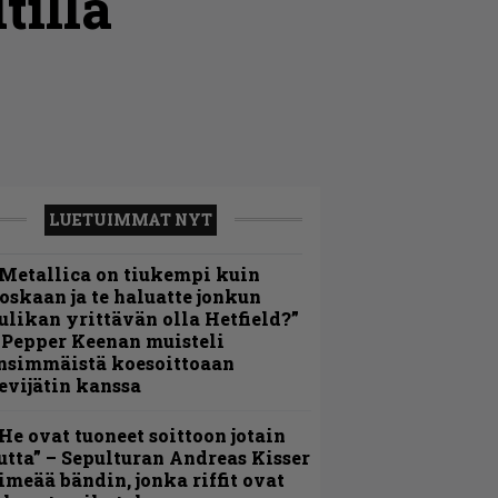
tillä
LUETUIMMAT NYT
Metallica on tiukempi kuin
oskaan ja te haluatte jonkun
ulikan yrittävän olla Hetfield?”
 Pepper Keenan muisteli
nsimmäistä koesoittoaan
evijätin kanssa
He ovat tuoneet soittoon jotain
utta” – Sepulturan Andreas Kisser
imeää bändin, jonka riffit ovat