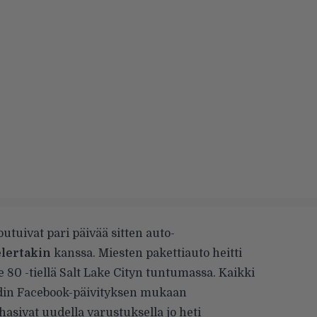
outuivat pari päivää sitten auto-
lertakin
kanssa. Miesten pakettiauto heitti
te 80 -tiellä Salt Lake Cityn tuntumassa. Kaikki
din
Facebook-päivityksen
mukaan
hasivat uudella varustuksella jo heti