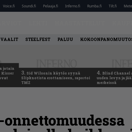
Voice.fi
Soundi.fi
Pelaaja.fi
Inferno.fi
Rumba.fi
Tilt.fi
Metel
ARVIOT
LEHTI
HAASTATTELUT
KAUP
IVAALIT
STEELFEST
PALUU
KOKOONPANOMUUTO
n jotain
3.
4.
 Kisser
Sid Wilsonin käytös syynä
Blind Channel 
 ovat
Slipknotista erottamiseen, raportoi
uuden levyn ja jä
TMZ
merkeissä
o-onnettomuudessa