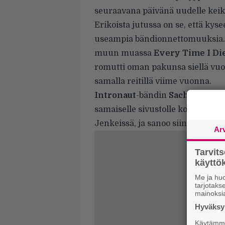
seuraavana päivänä uudelle keika
Erikoista jutussa on se, että kyse
useampia bändionnettomuuksia. 
muun muassa
Every Time I Di
romutti oman pakunsa siellä vu
samalla reitillä viime vuonna.
Intronaut
-bändin
Sacha Dunab
samaiselle sivustolle
kolumnin
p
Jenkeissä, ja sanoo siinä tästä 
Ar
Tarvit
käytt
Me ja huo
tarjotak
mainoksi
Hyväksym
Käytämme 