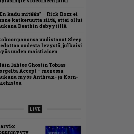
uplasingle videoineen julki
En kadu mitään” – Rick Rozz ei
unne katkeruutta siitä, ettei ollut
ukana Deathin debyytillä
Kokoonpanonsa uudistanut Sleep
iedottaa uudesta levystä, julkaisi
yös uuden maistiaisen
äin lähtee Ghostin Tobias
orgelta Accept – menossa
ukana myös Anthrax- ja Korn-
iehistöä
LIVE
arvio:
puunmyyty