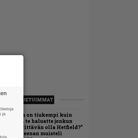
sen
LUETUIMMAT
tietoja
 ja
Metallica on tiukempi kuin
oskaan ja te haluatte jonkun
ulikan yrittävän olla Hetfield?”
 Pepper Keenan muisteli
toja