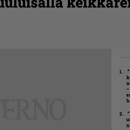
uluisalla keikkarei
”
k
n
–
e
h
”
u
n