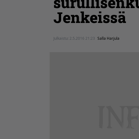
surullisenku
Jenkeissä
Julkaistu:
2.5.2016 21:23
Salla Harjula