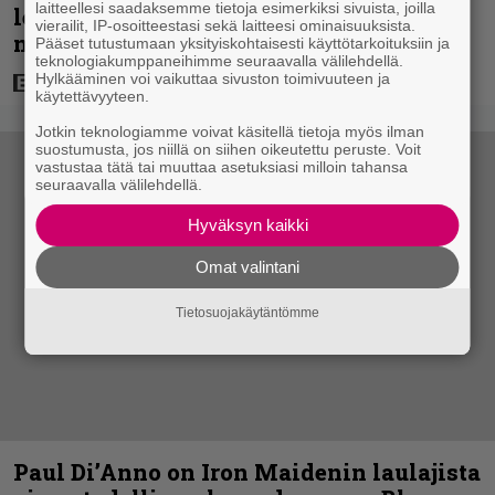
laitteellesi saadaksemme tietoja esimerkiksi sivuista, joilla
leffassa nähdään hämmenttävän
vierailit, IP-osoitteestasi sekä laitteesi ominaisuuksista.
nykyaikainen kännykkä
Pääset tutustumaan yksityiskohtaisesti käyttötarkoituksiin ja
teknologiakumppaneihimme seuraavalla välilehdellä.
Hylkääminen voi vaikuttaa sivuston toimivuuteen ja
käytettävyyteen.
Jotkin teknologiamme voivat käsitellä tietoja myös ilman
suostumusta, jos niillä on siihen oikeutettu peruste. Voit
vastustaa tätä tai muuttaa asetuksiasi milloin tahansa
seuraavalla välilehdellä.
Hyväksyn kaikki
Omat valintani
Tietosuojakäytäntömme
Paul Di’Anno on Iron Maidenin laulajista