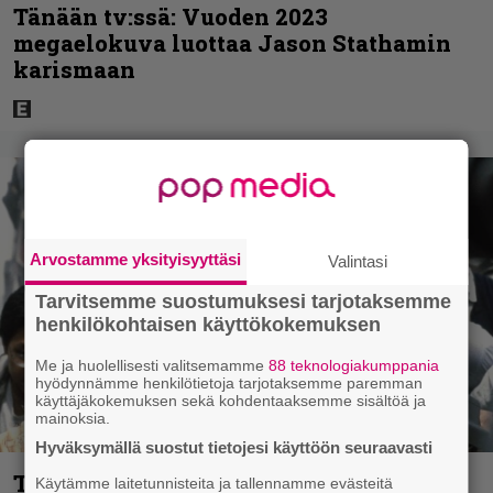
Tänään tv:ssä: Vuoden 2023
megaelokuva luottaa Jason Stathamin
karismaan
Arvostamme yksityisyyttäsi
Valintasi
Tarvitsemme suostumuksesi tarjotaksemme
henkilökohtaisen käyttökokemuksen
Me ja huolellisesti valitsemamme
88 teknologiakumppania
hyödynnämme henkilötietoja tarjotaksemme paremman
käyttäjäkokemuksen sekä kohdentaaksemme sisältöä ja
mainoksia.
Hyväksymällä suostut tietojesi käyttöön seuraavasti
Tänään tv:ssä: Vuoden 1997 Bond-
Käytämme laitetunnisteita ja tallennamme evästeitä