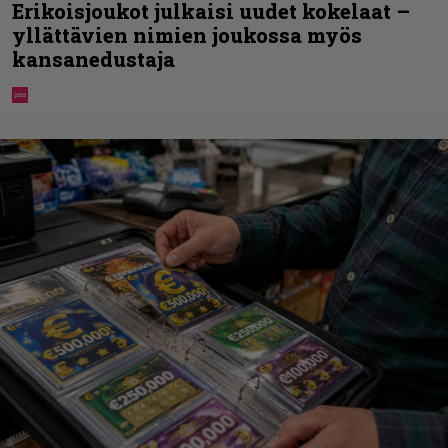
Erikoisjoukot julkaisi uudet kokelaat –
yllättävien nimien joukossa myös
kansanedustaja