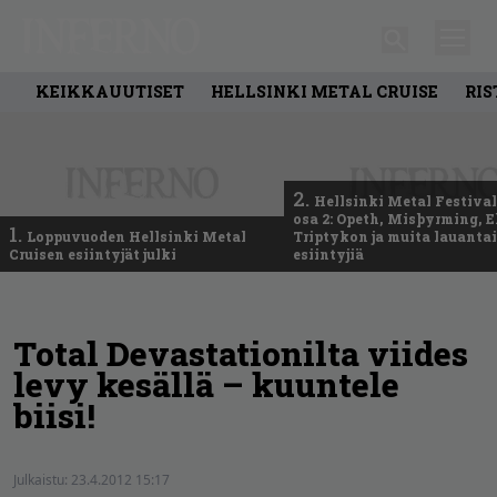
KEIKKAUUTISET
HELLSINKI METAL CRUISE
RIS
2.
Hellsinki Metal Festival
osa 2: Opeth, Misþyrming, E
1.
Loppuvuoden Hellsinki Metal
Triptykon ja muita lauanta
Cruisen esiintyjät julki
esiintyjiä
Total Devastationilta viides
levy kesällä – kuuntele
biisi!
Julkaistu:
23.4.2012 15:17