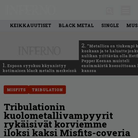
KEIKKAUUTISET
BLACK METAL
SINGLE
MUS
2.
”Metallica on tiukempi 
koskaan ja te haluatte jonk
nulikan yrittävän olla Hetfi
Pepper Keenan muisteli
1.
Espoon syyskuu käynnistyy
ensimmäistä koesoittoaan 
kotimaisen black metalin merkeissä
kanssa
MISFITS
TRIBULATION
Tribulationin
kuolometallivampyyrit
rykäisivät korviemme
iloksi kaksi Misfits-coveria