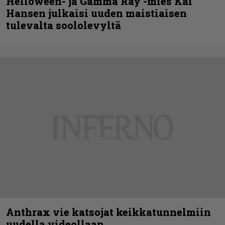
Helloween- ja Gamma Ray -mies Kai
Hansen julkaisi uuden maistiaisen
tulevalta soololevyltä
Anthrax vie katsojat keikkatunnelmiin
uudella videollaan