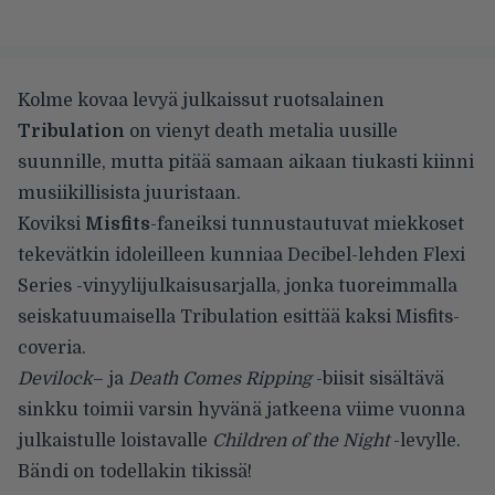
Kolme kovaa levyä julkaissut ruotsalainen
Tribulation
on vienyt death metalia uusille
suunnille, mutta pitää samaan aikaan tiukasti kiinni
musiikillisista juuristaan.
Koviksi
Misfits
-faneiksi tunnustautuvat miekkoset
tekevätkin idoleilleen kunniaa Decibel-lehden Flexi
Series -vinyylijulkaisusarjalla, jonka tuoreimmalla
seiskatuumaisella Tribulation esittää kaksi Misfits-
coveria.
Devilock
– ja
Death Comes Ripping
-biisit sisältävä
sinkku toimii varsin hyvänä jatkeena viime vuonna
julkaistulle loistavalle
Children of the Night
-levylle.
Bändi on todellakin tikissä!