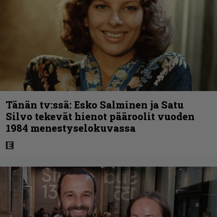
Tänän tv:ssä: Esko Salminen ja Satu
Silvo tekevät hienot pääroolit vuoden
1984 menestyselokuvassa