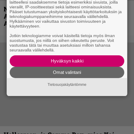
laitteellesi saadaksemme tietoja esimerkiksi sivuista, joilla
vierailit, IP-osoitteestasi sekä laitteesi ominaisuuksista.
Näin lähtee Ghostin Tobias Forgelta
Pääset tutustumaan yksityiskohtaisesti käyttötarkoituksiin ja
Accept – menossa mukana myös
teknologiakumppaneihimme seuraavalla välilehdellä.
Hylkääminen voi vaikuttaa sivuston toimivuuteen ja
Anthrax- ja Korn-miehistöä
käytettävyyteen.
Jotkin teknologiamme voivat käsitellä tietoja myös ilman
suostumusta, jos niillä on siihen oikeutettu peruste. Voit
vastustaa tätä tai muuttaa asetuksiasi milloin tahansa
seuraavalla välilehdellä.
Hyväksyn kaikki
Omat valintani
Tietosuojakäytäntömme