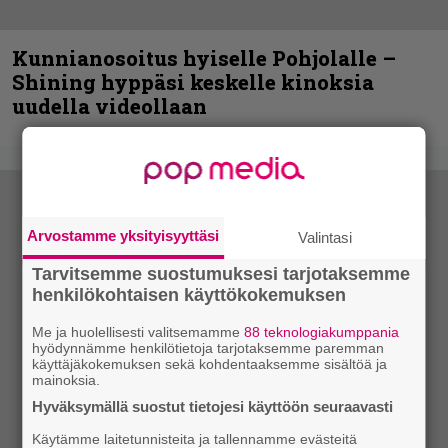
Kunnianosoitus hyiselle Pohjolalle –
Shining hyppäsi keskelle kinoksia
uudella videollaan
Arvostamme yksityisyyttäsi
Valintasi
Tarvitsemme suostumuksesi tarjotaksemme
henkilökohtaisen käyttökokemuksen
Me ja huolellisesti valitsemamme
88 teknologiakumppania
hyödynnämme henkilötietoja tarjotaksemme paremman
käyttäjäkokemuksen sekä kohdentaaksemme sisältöä ja
mainoksia.
Hyväksymällä suostut tietojesi käyttöön seuraavasti
Käytämme laitetunnisteita ja tallennamme evästeitä