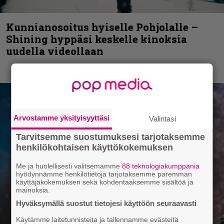
Kunnianosoitus hyiselle Pohjolalle –
Shining hyppäsi keskelle kinoksia
uudella videollaan
Arvostamme yksityisyyttäsi
Valintasi
Tarvitsemme suostumuksesi tarjotaksemme
henkilökohtaisen käyttökokemuksen
Me ja huolellisesti valitsemamme
88 teknologiakumppania
hyödynnämme henkilötietoja tarjotaksemme paremman
käyttäjäkokemuksen sekä kohdentaaksemme sisältöä ja
mainoksia.
Hyväksymällä suostut tietojesi käyttöön seuraavasti
Käytämme laitetunnisteita ja tallennamme evästeitä