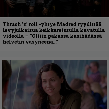
Thrash ’n’ roll -yhtye Madred ryydittää
levyjulkaisua keikkareissulla kuvatulla
videolla – ”Oltiin pakussa kusihädässä
helvetin väsyneenä…”