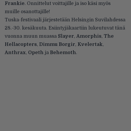
Frankie
. Onnittelut voittajille ja iso käsi myös
muille osanottajille!
Tuska-festivaali järjestetään Helsingin Suvilahdessa
28.-30. kesäkuuta. Esiintyjäkaartiin lukeutuvat tänä
vuonna muun muassa
Slayer
,
Amorphis
,
The
Hellacopters
,
Dimmu Borgir
,
Kvelertak
,
Anthrax
,
Opeth
ja
Behemoth
.