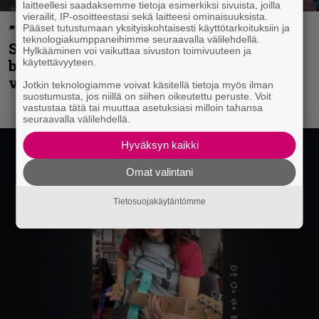
laitteellesi saadaksemme tietoja esimerkiksi sivuista, joilla
vierailit, IP-osoitteestasi sekä laitteesi ominaisuuksista.
Pääset tutustumaan yksityiskohtaisesti käyttötarkoituksiin ja
”He ovat tuoneet soittoon jotain uutta” –
teknologiakumppaneihimme seuraavalla välilehdellä.
Sepulturan Andreas Kisser nimeää
Hylkääminen voi vaikuttaa sivuston toimivuuteen ja
käytettävyyteen.
bändin, jonka riffit ovat tehneet
vaikutuksen
Jotkin teknologiamme voivat käsitellä tietoja myös ilman
suostumusta, jos niillä on siihen oikeutettu peruste. Voit
vastustaa tätä tai muuttaa asetuksiasi milloin tahansa
seuraavalla välilehdellä.
Hyväksyn kaikki
Omat valintani
Tietosuojakäytäntömme