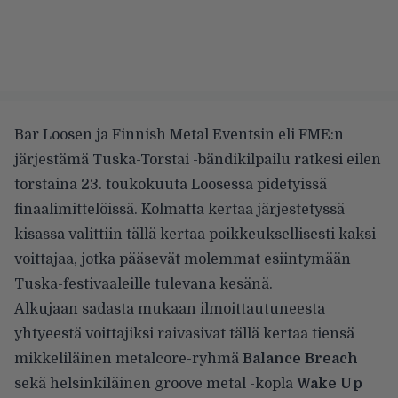
Bar Loosen ja Finnish Metal Eventsin eli FME:n
järjestämä Tuska-Torstai -bändikilpailu ratkesi eilen
torstaina 23. toukokuuta Loosessa pidetyissä
finaalimittelöissä. Kolmatta kertaa järjestetyssä
kisassa valittiin tällä kertaa poikkeuksellisesti kaksi
voittajaa, jotka pääsevät molemmat esiintymään
Tuska-festivaaleille tulevana kesänä.
Alkujaan sadasta mukaan ilmoittautuneesta
yhtyeestä voittajiksi raivasivat tällä kertaa tiensä
mikkeliläinen metalcore-ryhmä
Balance Breach
sekä helsinkiläinen groove metal -kopla
Wake Up