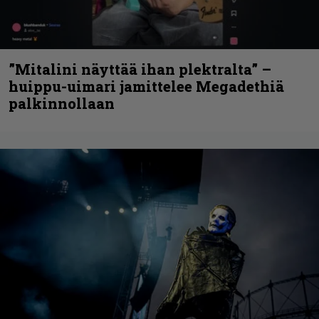
”Mitalini näyttää ihan plektralta” –
huippu-uimari jamittelee Megadethiä
palkinnollaan