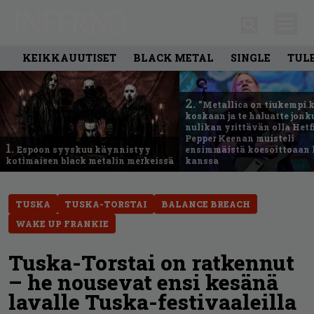
KEIKKAUUTISET
BLACK METAL
SINGLE
TUL
2.
”Metallica on tiukempi 
koskaan ja te haluatte jonk
nulikan yrittävän olla Hetfi
Pepper Keenan muisteli
1.
Espoon syyskuu käynnistyy
ensimmäistä koesoittoaan 
kotimaisen black metalin merkeissä
kanssa
TUSKA
TUSKA-TORSTAI
BALANCE BREACH
WAKE UP FRANKIE
Tuska-Torstai on ratkennut
– he nousevat ensi kesänä
lavalle Tuska-festivaaleilla