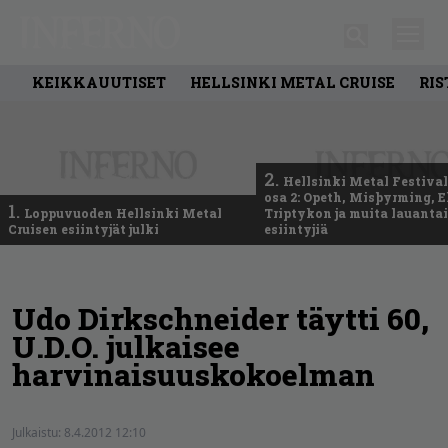
KEIKKAUUTISET
HELLSINKI METAL CRUISE
RIS
2.
Hellsinki Metal Festival
osa 2: Opeth, Misþyrming, E
1.
Loppuvuoden Hellsinki Metal
Triptykon ja muita lauanta
Cruisen esiintyjät julki
esiintyjiä
Udo Dirkschneider täytti 60,
U.D.O. julkaisee
harvinaisuuskokoelman
Julkaistu:
8.4.2012 12:10