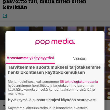
päävoitto tuli, mutta miten sitten
kävikään
Arvostamme yksityisyyttäsi
Valintasi
Tarvitsemme suostumuksesi tarjotaksemme
henkilökohtaisen käyttökokemuksen
Me ja huolellisesti valitsemamme
88 teknologiakumppania
hyödynnämme henkilötietoja tarjotaksemme paremman
käyttäjäkokemuksen sekä kohdentaaksemme sisältöä ja
mainoksia.
Hyväksymällä suostut tietojesi käyttöön seuraavasti
”Äiti, mitä v…” – Niina Lahtisen tytär
Käytämme laitetunnisteita ja tallennamme evästeitä