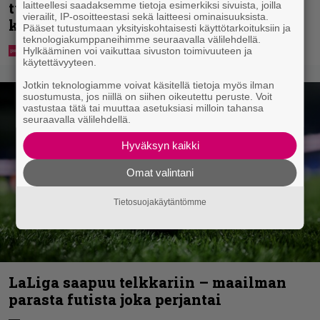
tyrmistyi äidistään otetusta
laitteellesi saadaksemme tietoja esimerkiksi sivuista, joilla
vierailit, IP-osoitteestasi sekä laitteesi ominaisuuksista.
kansikuvasta
Pääset tutustumaan yksityiskohtaisesti käyttötarkoituksiin ja
teknologiakumppaneihimme seuraavalla välilehdellä.
Hylkääminen voi vaikuttaa sivuston toimivuuteen ja
käytettävyyteen.
Jotkin teknologiamme voivat käsitellä tietoja myös ilman
suostumusta, jos niillä on siihen oikeutettu peruste. Voit
vastustaa tätä tai muuttaa asetuksiasi milloin tahansa
seuraavalla välilehdellä.
Hyväksyn kaikki
Omat valintani
Tietosuojakäytäntömme
LaLiga saapuu telkkariin – maailman
parasta futista joka perjantai