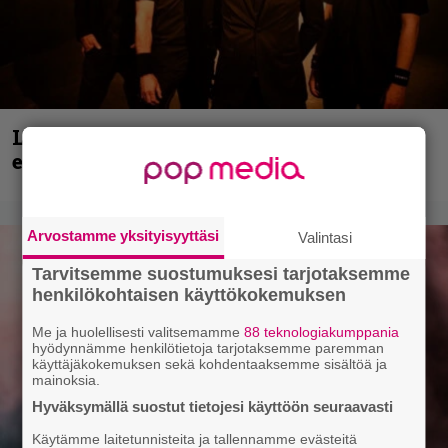
Loppuvuoden Hellsinki Metal Cruisen
esiintyjät julki
Arvostamme yksityisyyttäsi
Valintasi
Tarvitsemme suostumuksesi tarjotaksemme
henkilökohtaisen käyttökokemuksen
Me ja huolellisesti valitsemamme
88 teknologiakumppania
hyödynnämme henkilötietoja tarjotaksemme paremman
käyttäjäkokemuksen sekä kohdentaaksemme sisältöä ja
mainoksia.
Hyväksymällä suostut tietojesi käyttöön seuraavasti
Käytämme laitetunnisteita ja tallennamme evästeitä