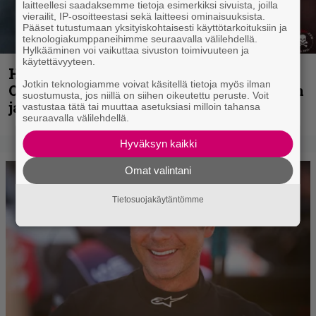
laitteellesi saadaksemme tietoja esimerkiksi sivuista, joilla
vierailit, IP-osoitteestasi sekä laitteesi ominaisuuksista.
Pääset tutustumaan yksityiskohtaisesti käyttötarkoituksiin ja
teknologiakumppaneihimme seuraavalla välilehdellä.
Hylkääminen voi vaikuttaa sivuston toimivuuteen ja
käytettävyyteen.
Hellsinki Metal Festival kuvina, osa 2:
Jotkin teknologiamme voivat käsitellä tietoja myös ilman
Opeth, Misþyrming, Eluveitie, Triptykon
suostumusta, jos niillä on siihen oikeutettu peruste. Voit
ja muita lauantain esiintyjiä
vastustaa tätä tai muuttaa asetuksiasi milloin tahansa
seuraavalla välilehdellä.
Hyväksyn kaikki
Omat valintani
Tietosuojakäytäntömme