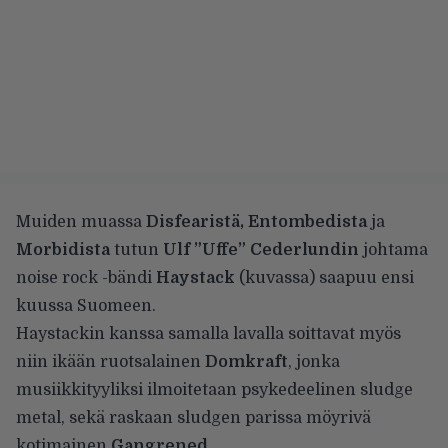
Muiden muassa
Disfearistä, Entombedista
ja
Morbidista
tutun
Ulf ”Uffe” Cederlundin
johtama
noise rock -bändi
Haystack
(kuvassa) saapuu ensi
kuussa Suomeen.
Haystackin kanssa samalla lavalla soittavat myös
niin ikään ruotsalainen
Domkraft
, jonka
musiikkityyliksi ilmoitetaan psykedeelinen sludge
metal, sekä raskaan sludgen parissa möyrivä
kotimainen
Gangrened.