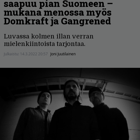
saapuu pian Suomeen –
mukana menossa myös
Domkraft ja Gangrened
Luvassa kolmen illan verran
mielenkiintoista tarjontaa.
Julkaistu:
14.3.2022 20:57
Joni Juutilainen