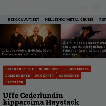
KEIKKAUUTISET
HELLSINKI METAL CRUISE
RIS
2.
Hellsinki Metal Festival
osa 2: Opeth, Misþyrming, E
1.
Loppuvuoden Hellsinki Metal
Triptykon ja muita lauanta
Cruisen esiintyjät julki
esiintyjiä
KEIKKAUUTISET
NOISE ROCK
SLUDGE METAL
DOME RUNNER
DOMKRAFT
GANGRENED
HAYSTACK
Uffe Cederlundin
kipparoima Haystack