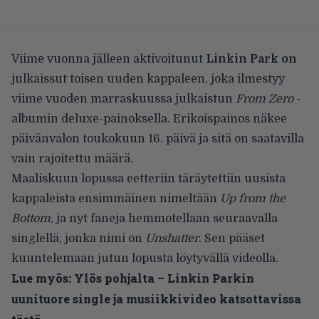
Viime vuonna jälleen aktivoitunut
Linkin Park on
julkaissut toisen uuden kappaleen, joka ilmestyy
viime vuoden marraskuussa julkaistun
From Zero
-
albumin deluxe-painoksella. Erikoispainos näkee
päivänvalon toukokuun 16. päivä ja sitä on saatavilla
vain rajoitettu määrä.
Maaliskuun lopussa eetteriin täräytettiin uusista
kappaleista ensimmäinen nimeltään
Up from the
Bottom
, ja nyt faneja hemmotellaan seuraavalla
singlellä, jonka nimi on
Unshatter
. Sen pääset
kuuntelemaan jutun lopusta löytyvällä videolla.
Lue myös:
Ylös pohjalta – Linkin Parkin
uunituore single ja musiikkivideo katsottavissa