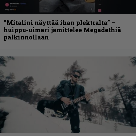
”Mitalini näyttää ihan plektralta” –
huippu-uimari jamittelee Megadethiä
palkinnollaan