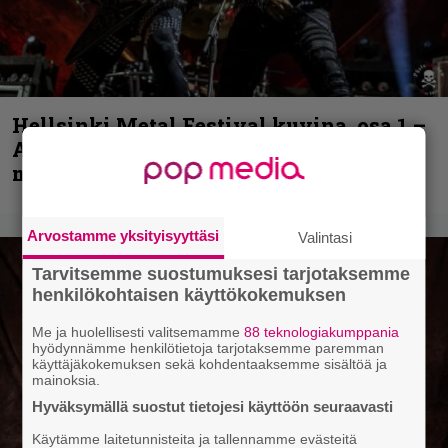
Hellsinki Metal Festival kuvina, osa 1 –
Accept, Carcass, Black Label Society ja
muita avauspäivän esiintyjiä
Arvostamme yksityisyyttäsi
Valintasi
Tarvitsemme suostumuksesi tarjotaksemme
henkilökohtaisen käyttökokemuksen
Me ja huolellisesti valitsemamme
88 teknologiakumppania
hyödynnämme henkilötietoja tarjotaksemme paremman
käyttäjäkokemuksen sekä kohdentaaksemme sisältöä ja
mainoksia.
Hyväksymällä suostut tietojesi käyttöön seuraavasti
Käytämme laitetunnisteita ja tallennamme evästeitä