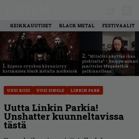
KEIKKAUUTISET
BLACK METAL
FESTIVAALIT
2.
”Mitalini näyttää ihan
plektralta” – huippu-uimari
1.
Espoon syyskuu käynnistyy
jamittelee Megadethiä
kotimaisen black metalin merkeissä
palkinnollaan
UUSI BIISI
UUSI SINGLE
LINKIN PARK
Uutta Linkin Parkia!
Unshatter kuunneltavissa
tästä