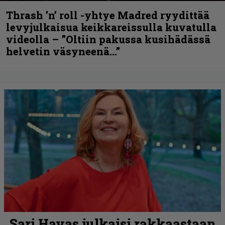
Thrash ’n’ roll -yhtye Madred ryydittää
levyjulkaisua keikkareissulla kuvatulla
videolla – ”Oltiin pakussa kusihädässä
helvetin väsyneenä…”