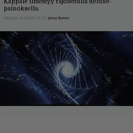
Kappale ilmestyy rajoitetulla deluxe-
painoksella.
Julkaistu:
26.4.2025 21:12
Jonna Ikonen