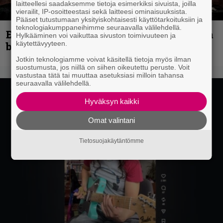
laitteellesi saadaksemme tietoja esimerkiksi sivuista, joilla
vierailit, IP-osoitteestasi sekä laitteesi ominaisuuksista.
Pääset tutustumaan yksityiskohtaisesti käyttötarkoituksiin ja
teknologiakumppaneihimme seuraavalla välilehdellä.
Espoon syyskuu käynnistyy kotimaisen
Hylkääminen voi vaikuttaa sivuston toimivuuteen ja
käytettävyyteen.
black metalin merkeissä
Jotkin teknologiamme voivat käsitellä tietoja myös ilman
suostumusta, jos niillä on siihen oikeutettu peruste. Voit
vastustaa tätä tai muuttaa asetuksiasi milloin tahansa
seuraavalla välilehdellä.
Hyväksyn kaikki
Omat valintani
Tietosuojakäytäntömme