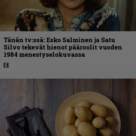
Tänän tv:ssä: Esko Salminen ja Satu
Silvo tekevät hienot pääroolit vuoden
1984 menestyselokuvassa