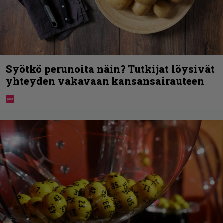
Syötkö perunoita näin? Tutkijat löysivät
yhteyden vakavaan kansansairauteen