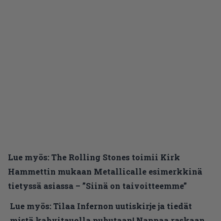
Lue myös:
The Rolling Stones toimii Kirk
Hammettin mukaan Metallicalle esimerkkinä
tietyssä asiassa – ”Siinä on taivoitteemme”
Lue myös:
Tilaa Infernon uutiskirje ja tiedät
mistä kahvitauolla puhutaan! Nappaa raskaan