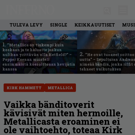
TULEVA LEVY
SINGLE
KEIKKAUUTISET
MUSI
1.
”Metallica on tiukempi kuin
koskaan ja te haluatte jonkun
2.
nulikan yrittävän olla Hetfield?” –
”He ovat tuoneet soittoo
Pepper Keenan muisteli
uutta” – Sepulturan Andreas
ensimmäistä koesoittoaan hevijätin
nimeää bändin, jonka riffit
kanssa
tehneet vaikutuksen
KIRK HAMMETT
METALLICA
Vaikka bänditoverit
kävisivät miten hermoille,
Metallicasta eroaminen ei
ole vaihtoehto, toteaa Kirk