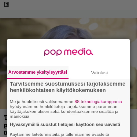
Arvostamme yksityisyyttäsi
Valintasi
Tarvitsemme suostumuksesi tarjotaksemme
henkilökohtaisen käyttökokemuksen
Me ja huolellisesti valitsemamme
88 teknologiakumppania
hyödynnämme henkilötietoja tarjotaksemme paremman
käyttäjäkokemuksen sekä kohdentaaksemme sisältöä ja
Tältä näyttää Vappu Pimiän
mainoksia.
perhelomalla Portugalissa – ”Kaunis
Hyväksymällä suostut tietojesi käyttöön seuraavasti
mekko”
Käytämme laitetunnisteita ja tallennamme evästeitä