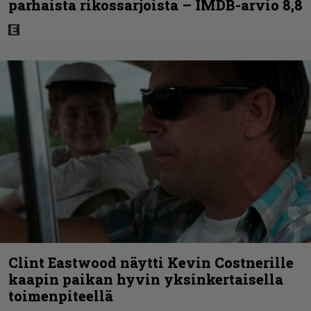
parhaista rikossarjoista – IMDB-arvio 8,8
Clint Eastwood näytti Kevin Costnerille
kaapin paikan hyvin yksinkertaisella
toimenpiteellä