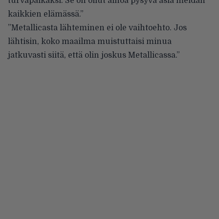
turvapaikaksi. Se on ollut ainoa pysyvä asia meidän
kaikkien elämässä.”
”Metallicasta lähteminen ei ole vaihtoehto. Jos
lähtisin, koko maailma muistuttaisi minua
jatkuvasti siitä, että olin joskus Metallicassa.”