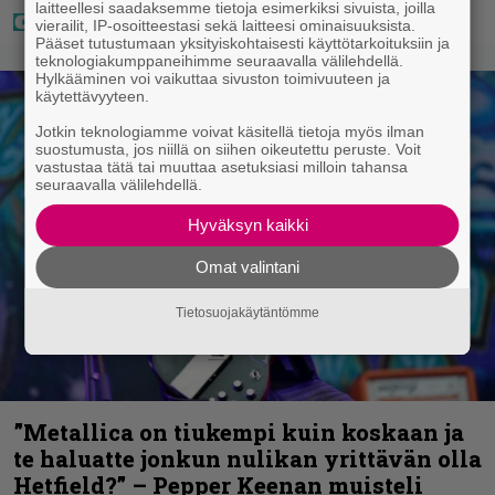
laitteellesi saadaksemme tietoja esimerkiksi sivuista, joilla
vierailit, IP-osoitteestasi sekä laitteesi ominaisuuksista.
Pääset tutustumaan yksityiskohtaisesti käyttötarkoituksiin ja
teknologiakumppaneihimme seuraavalla välilehdellä.
Hylkääminen voi vaikuttaa sivuston toimivuuteen ja
käytettävyyteen.
Jotkin teknologiamme voivat käsitellä tietoja myös ilman
suostumusta, jos niillä on siihen oikeutettu peruste. Voit
vastustaa tätä tai muuttaa asetuksiasi milloin tahansa
seuraavalla välilehdellä.
Hyväksyn kaikki
Omat valintani
Tietosuojakäytäntömme
”Metallica on tiukempi kuin koskaan ja
te haluatte jonkun nulikan yrittävän olla
Hetfield?” – Pepper Keenan muisteli