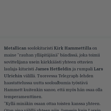
Metallican
soolokitaristi
Kirk Hammettilla
on
maine ”rauhan ylläpitäjänä” bändissä, joka toimii
sovittelijana usein kärkkäästi yhteen ottavien
laulaja-kitaristi
James Hetfieldin
ja rumpali
Lars
Ulrichin
välillä. Tuoreessa
Telegraph-lehden
haastattelussa
uutta sooloalbumia työstävä
Hammett kuitenkin sanoo, että myös hän osaa olla
temperamenttinen.
”Kyllä minäkin osaan ottaa toisten kanssa yhteen.
Otan aina välillä yhteen niin Jamesin kuin Larsin