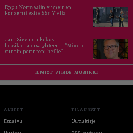
Eppu Normaalin viimeinen
konsertti esitetään Ylellä
Jani Sievinen kokosi
lapsikatraansa yhteen – ”Minun
suurin perintöni heille”
ILMIÖT
VIIHDE
MUSIIKKI
Footer
ALUEET
TILAUKSET
Etusivu
Uutiskirje
Uutiset
RSS-syötteet