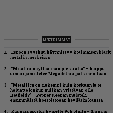
LUETUIMMAT
Espoon syyskuu käynnistyy kotimaisen black
metalin merkeissä
”Mitalini näyttää ihan plektralta” – huippu-
uimari jamittelee Megadethiä palkinnollaan
”Metallica on tiukempi kuin koskaan ja te
haluatte jonkun nulikan yrittävän olla
Hetfield?” – Pepper Keenan muisteli
ensimmäistä koesoittoaan hevijätin kanssa
Kunnianosoitus hyiselle Pohjolalle – Shining