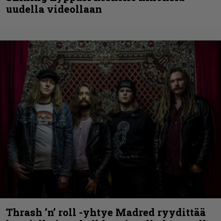
uudella videollaan
Thrash ’n’ roll -yhtye Madred ryydittää