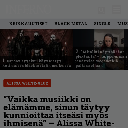
KEIKKAUUTISET
BLACK METAL
SINGLE
MUS
2.
”Mitalini näyttää ihan
plektralta” – huippu-uimari
1.
Espoon syyskuu käynnistyy
jamittelee Megadethiä
kotimaisen black metalin merkeissä
palkinnollaan
ALISSA WHITE-GLUZ
”Vaikka musiikki on
elämämme, sinun täytyy
kunnioittaa itseäsi myös
ihmisenä” – Alissa White-