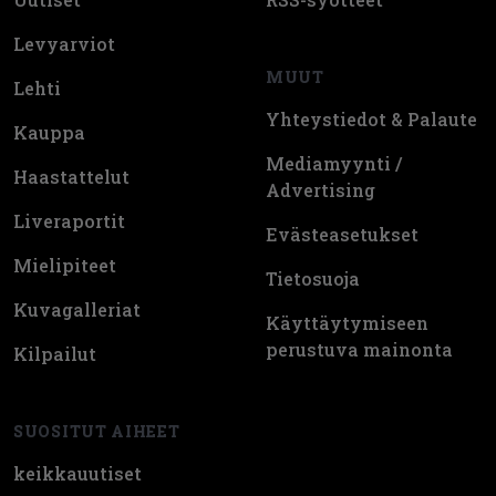
Levyarviot
MUUT
Lehti
Yhteystiedot & Palaute
Kauppa
Mediamyynti /
Haastattelut
Advertising
Liveraportit
Evästeasetukset
Mielipiteet
Tietosuoja
Kuvagalleriat
Käyttäytymiseen
perustuva mainonta
Kilpailut
SUOSITUT AIHEET
keikkauutiset