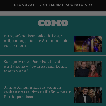
ELOKUVAT
TV-OHJELMAT
SUORATOISTO
Eurojackpotissa poksahti 32,7
miljoonaa, ja tänne Suomen isoin
voitto meni
Sara ja Mikko Parikka etsivät
uutta kotia – ”Seuraavaan kotiin
tämmöinen”
Janne Katajan Krista-vaimon
raskausvatsa viimeisillään – pusut
Puuhaparkissa