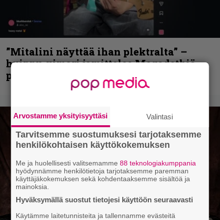
”Mitalini näyttää ihan plektralta” –
huippu-uimari jamittelee Megadethiä
palkinnollaan
Arvostamme yksityisyyttäsi
Valintasi
Tarvitsemme suostumuksesi tarjotaksemme
henkilökohtaisen käyttökokemuksen
Me ja huolellisesti valitsemamme
88 teknologiakumppania
hyödynnämme henkilötietoja tarjotaksemme paremman
käyttäjäkokemuksen sekä kohdentaaksemme sisältöä ja
mainoksia.
Hyväksymällä suostut tietojesi käyttöön seuraavasti
Käytämme laitetunnisteita ja tallennamme evästeitä