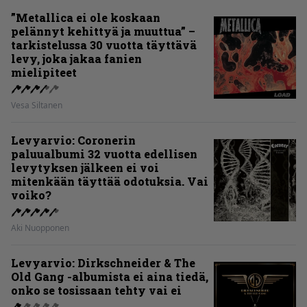
”Metallica ei ole koskaan
pelännyt kehittyä ja muuttua” –
tarkistelussa 30 vuotta täyttävä
levy, joka jakaa fanien
mielipiteet
Vesa Siltanen
Levyarvio: Coronerin
paluualbumi 32 vuotta edellisen
levytyksen jälkeen ei voi
mitenkään täyttää odotuksia. Vai
voiko?
Aki Nuopponen
Levyarvio: Dirkschneider & The
Old Gang -albumista ei aina tiedä,
onko se tosissaan tehty vai ei