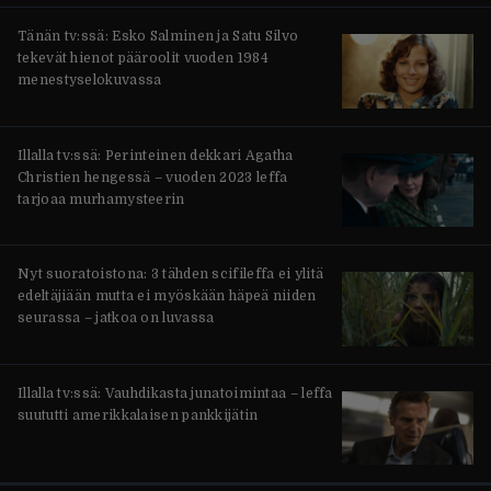
Tänän tv:ssä: Esko Salminen ja Satu Silvo
tekevät hienot pääroolit vuoden 1984
menestyselokuvassa
Illalla tv:ssä: Perinteinen dekkari Agatha
Christien hengessä – vuoden 2023 leffa
tarjoaa murhamysteerin
Nyt suoratoistona: 3 tähden scifileffa ei ylitä
edeltäjiään mutta ei myöskään häpeä niiden
seurassa – jatkoa on luvassa
Illalla tv:ssä: Vauhdikasta junatoimintaa – leffa
suututti amerikkalaisen pankkijätin