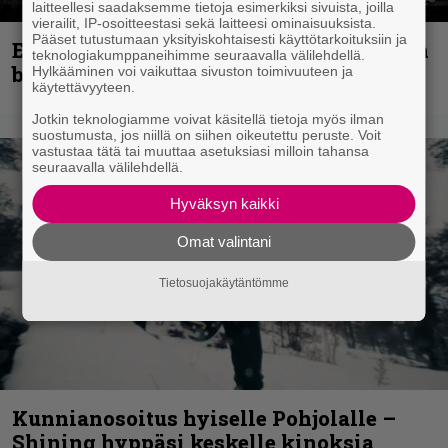
laitteellesi saadaksemme tietoja esimerkiksi sivuista, joilla
vierailit, IP-osoitteestasi sekä laitteesi ominaisuuksista.
Pääset tutustumaan yksityiskohtaisesti käyttötarkoituksiin ja
Espoon syyskuu käynnistyy kotimaisen
teknologiakumppaneihimme seuraavalla välilehdellä.
black metalin merkeissä
Hylkääminen voi vaikuttaa sivuston toimivuuteen ja
käytettävyyteen.
Jotkin teknologiamme voivat käsitellä tietoja myös ilman
suostumusta, jos niillä on siihen oikeutettu peruste. Voit
vastustaa tätä tai muuttaa asetuksiasi milloin tahansa
seuraavalla välilehdellä.
Hyväksyn kaikki
Omat valintani
Tietosuojakäytäntömme
Kunnianosoitus hyiselle Pohjolalle –
Shining hyppäsi keskelle kinoksia