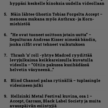
hyppäsi keskelle kinoksia uudella videollaan
Näin lähtee Ghostin Tobias Forgelta Accept –
menossa mukana myös Anthrax- ja Korn-
miehistöä
”He ovat tuoneet soittoon jotain uutta” –
Sepulturan Andreas Kisser nimeää bändin,
jonka riffit ovat tehneet vaikutuksen
Thrash ’n’ roll -yhtye Madred ryydittää
levyjulkaisua keikkareissulla kuvatulla
videolla – ”Oltiin pakussa kusihädässä
helvetin väsyneenä…”
Blind Channel palaa rytinällä – tuplasingle
videoineen julki
Hellsinki Metal Festival kuvina, osa 1 –
Accept, Carcass, Black Label Society ja muita
avauspäivän esiintyjiä