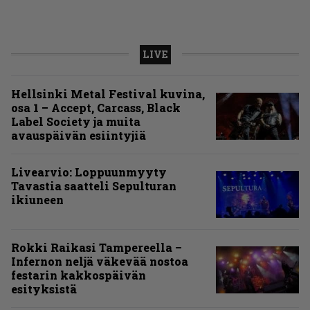
LIVE
Hellsinki Metal Festival kuvina,
osa 1 – Accept, Carcass, Black
Label Society ja muita
avauspäivän esiintyjiä
Livearvio: Loppuunmyyty
Tavastia saatteli Sepulturan
ikiuneen
Rokki Raikasi Tampereella –
Infernon neljä väkevää nostoa
festarin kakkospäivän
esityksistä