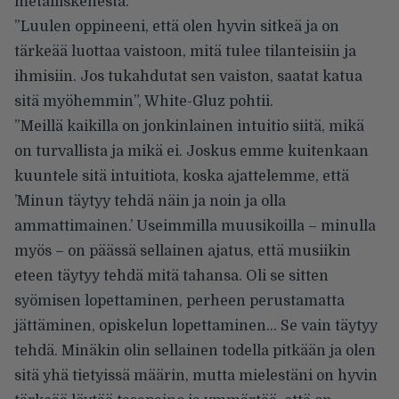
metalliskenestä.
”Luulen oppineeni, että olen hyvin sitkeä ja on
tärkeää luottaa vaistoon, mitä tulee tilanteisiin ja
ihmisiin. Jos tukahdutat sen vaiston, saatat katua
sitä myöhemmin”,
White-Gluz pohtii
.
”Meillä kaikilla on jonkinlainen intuitio siitä, mikä
on turvallista ja mikä ei. Joskus emme kuitenkaan
kuuntele sitä intuitiota, koska ajattelemme, että
’Minun täytyy tehdä näin ja noin ja olla
ammattimainen.’ Useimmilla muusikoilla – minulla
myös – on päässä sellainen ajatus, että musiikin
eteen täytyy tehdä mitä tahansa. Oli se sitten
syömisen lopettaminen, perheen perustamatta
jättäminen, opiskelun lopettaminen… Se vain täytyy
tehdä. Minäkin olin sellainen todella pitkään ja olen
sitä yhä tietyissä määrin, mutta mielestäni on hyvin