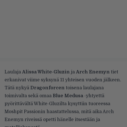
Laulaja
Alissa White-Gluzin
ja
Arch Enemyn
tiet
erkanivat viime syksynä 11 yhteisen vuoden jälkeen.
Tätä nykyä
Dragonforcen
toisena laulajana
toimivalta sekä omaa
Blue Medusa
-yhtyettä
pyörittävältä White-Gluzilta kysyttiin
tuoreessa
Moshpit Passionin haastattelussa
, mitä aika Arch
Enemyn riveissä opetti hänelle itsestään ja