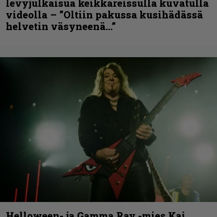
levyjulkaisua keikkareissulla kuvatulla
videolla – ”Oltiin pakussa kusihädässä
helvetin väsyneenä…”
Helloween- ja Gamma Ray -mies Kai