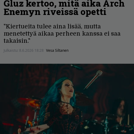
Gluz kertoo, mitä aika Arch
Enemyn riveissä opetti
"Kiertueita tulee aina lisää, mutta
menetettyä aikaa perheen kanssa ei saa
takaisin."
Julkaistu:
8.6.2026 18:28
Vesa Siltanen