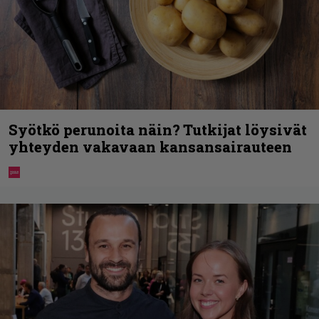
Syötkö perunoita näin? Tutkijat löysivät
yhteyden vakavaan kansansairauteen