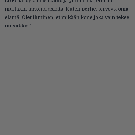
tärkeää löytää tasapaino ja ymmärtää, että on
muitakin tärkeitä asioita. Kuten perhe, terveys, oma
elämä. Olet ihminen, et mikään kone joka vain tekee
musiikkia.”