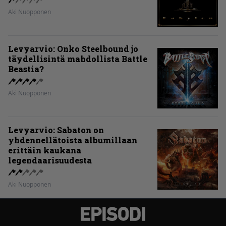
Aki Nuopponen
Levyarvio: Onko Steelbound jo
täydellisintä mahdollista Battle
Beastia?
Aki Nuopponen
Levyarvio: Sabaton on
yhdennellätoista albumillaan
erittäin kaukana
legendaarisuudesta
Aki Nuopponen