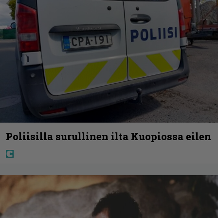
Poliisilla surullinen ilta Kuopiossa eilen