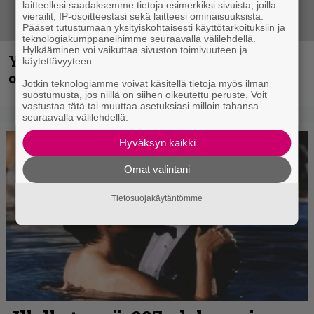
laitteellesi saadaksemme tietoja esimerkiksi sivuista, joilla
vierailit, IP-osoitteestasi sekä laitteesi ominaisuuksista.
Pääset tutustumaan yksityiskohtaisesti käyttötarkoituksiin ja
teknologiakumppaneihimme seuraavalla välilehdellä.
Hylkääminen voi vaikuttaa sivuston toimivuuteen ja
Yngwie Malmsteen iskee jälleen – Now
käytettävyyteen.
or Never -single tulevalta levyltä julki
Jotkin teknologiamme voivat käsitellä tietoja myös ilman
suostumusta, jos niillä on siihen oikeutettu peruste. Voit
vastustaa tätä tai muuttaa asetuksiasi milloin tahansa
seuraavalla välilehdellä.
Hyväksyn kaikki
Omat valintani
Tietosuojakäytäntömme