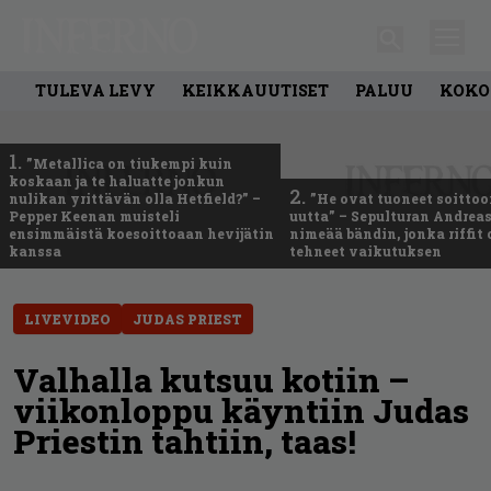
TULEVA LEVY
KEIKKAUUTISET
PALUU
KOKO
1.
”Metallica on tiukempi kuin
koskaan ja te haluatte jonkun
2.
nulikan yrittävän olla Hetfield?” –
”He ovat tuoneet soittoo
Pepper Keenan muisteli
uutta” – Sepulturan Andreas
ensimmäistä koesoittoaan hevijätin
nimeää bändin, jonka riffit
kanssa
tehneet vaikutuksen
LIVEVIDEO
JUDAS PRIEST
Valhalla kutsuu kotiin –
viikonloppu käyntiin Judas
Priestin tahtiin, taas!