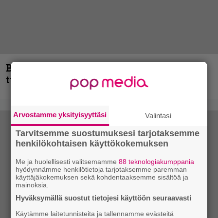
Blind Channel palaa rytinällä –
tuplasingle videoineen julki
Arvostamme yksityisyyttäsi
Valintasi
Tarvitsemme suostumuksesi tarjotaksemme
henkilökohtaisen käyttökokemuksen
Me ja huolellisesti valitsemamme
88 teknologiakumppania
hyödynnämme henkilötietoja tarjotaksemme paremman
käyttäjäkokemuksen sekä kohdentaaksemme sisältöä ja
mainoksia.
Hyväksymällä suostut tietojesi käyttöön seuraavasti
Käytämme laitetunnisteita ja tallennamme evästeitä