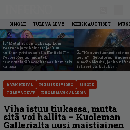
SINGLE
TULEVA LEVY
KEIKKAUUTISET
MUSI
1.
”Metallica on tiukempi kuin
koskaan ja te haluatte jonkun
2.
nulikan yrittävän olla Hetfield?” –
”He ovat tuoneet soittoo
Pepper Keenan muisteli
uutta” – Sepulturan Andreas
ensimmäistä koesoittoaan hevijätin
nimeää bändin, jonka riffit
kanssa
tehneet vaikutuksen
DARK METAL
MUSIIKKIVIDEO
SINGLE
TULEVA LEVY
KUOLEMAN GALLERIA
Viha istuu tiukassa, mutta
sitä voi hallita – Kuoleman
Gallerialta uusi maistiainen