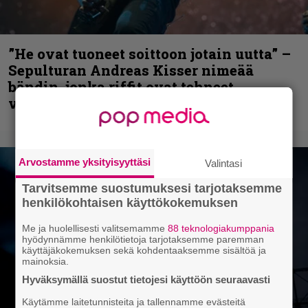
”He ovat tuoneet soittoon jotain uutta” –
Sepulturan Andreas Kisser nimeää
bändin, jonka riffit ovat tehneet
vaikutuksen
Arvostamme yksityisyyttäsi
Valintasi
Tarvitsemme suostumuksesi tarjotaksemme
henkilökohtaisen käyttökokemuksen
Me ja huolellisesti valitsemamme
88 teknologiakumppania
hyödynnämme henkilötietoja tarjotaksemme paremman
käyttäjäkokemuksen sekä kohdentaaksemme sisältöä ja
mainoksia.
Hyväksymällä suostut tietojesi käyttöön seuraavasti
Käytämme laitetunnisteita ja tallennamme evästeitä