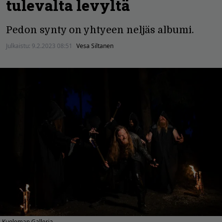
tulevalta levyltä
Pedon synty on yhtyeen neljäs albumi.
Julkaistu:
9.2.2023 08:51
Vesa Siltanen
Kuoleman Galleria.