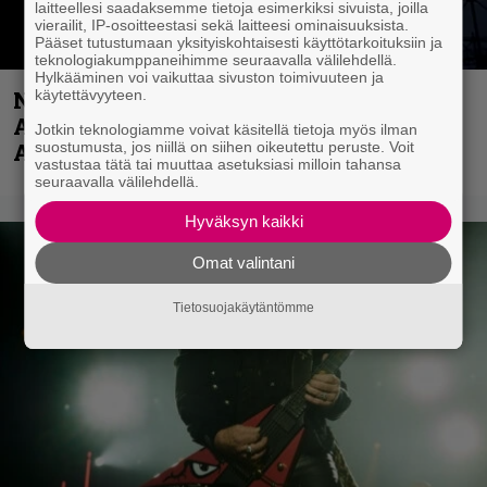
laitteellesi saadaksemme tietoja esimerkiksi sivuista, joilla
vierailit, IP-osoitteestasi sekä laitteesi ominaisuuksista.
Pääset tutustumaan yksityiskohtaisesti käyttötarkoituksiin ja
teknologiakumppaneihimme seuraavalla välilehdellä.
Hylkääminen voi vaikuttaa sivuston toimivuuteen ja
Näin lähtee Ghostin Tobias Forgelta
käytettävyyteen.
Accept – menossa mukana myös
Jotkin teknologiamme voivat käsitellä tietoja myös ilman
Anthrax- ja Korn-miehistöä
suostumusta, jos niillä on siihen oikeutettu peruste. Voit
vastustaa tätä tai muuttaa asetuksiasi milloin tahansa
seuraavalla välilehdellä.
Hyväksyn kaikki
Omat valintani
Tietosuojakäytäntömme