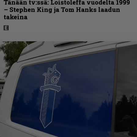
Tänään tv:ssä: Loistoleffa vuodelta 1999
– Stephen King ja Tom Hanks laadun
takeina