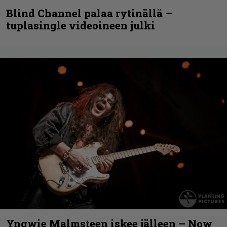
Blind Channel palaa rytinällä –
tuplasingle videoineen julki
Yngwie Malmsteen iskee jälleen – Now