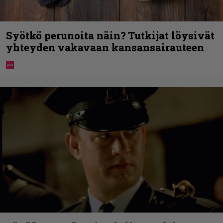
Syötkö perunoita näin? Tutkijat löysivät
yhteyden vakavaan kansansairauteen