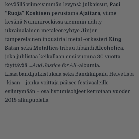
keväällä viimeisimmän levynsä julkaissut,
Pasi
”Ruoja” Koskisen
perustama
Ajattara
, viime
kesänä Nummirockissa aiemmin nähty
ukrainalainen metalcoreyhtye
Jinjer
,
tamperelainen industrial metal -orkesteri
King
Satan
sekä
Metallica
-tribuuttibändi
Alcoholica
,
joka juhlistaa keikallaan ensi vuonna 30 vuotta
täyttävää
…And Justice for All
-albumia.
Lisää bändijulkistuksia sekä Bändikilpailu Helvetistä
-kisan – jonka voittaja pääsee festivaaleille
esiintymään – osallistumisohjeet kerrotaan vuoden
2018 alkupuolella.