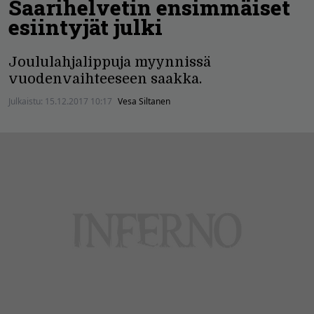
Saarihelvetin ensimmäiset
esiintyjät julki
Joululahjalippuja myynnissä
vuodenvaihteeseen saakka.
Julkaistu:
15.12.2017 10:17
Vesa Siltanen