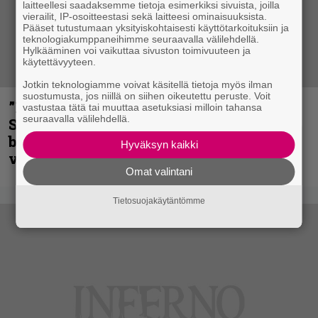
laitteellesi saadaksemme tietoja esimerkiksi sivuista, joilla
vierailit, IP-osoitteestasi sekä laitteesi ominaisuuksista.
Pääset tutustumaan yksityiskohtaisesti käyttötarkoituksiin ja
teknologiakumppaneihimme seuraavalla välilehdellä.
Hylkääminen voi vaikuttaa sivuston toimivuuteen ja
käytettävyyteen.
Jotkin teknologiamme voivat käsitellä tietoja myös ilman
suostumusta, jos niillä on siihen oikeutettu peruste. Voit
”He ovat tuoneet soittoon jotain uutta” –
vastustaa tätä tai muuttaa asetuksiasi milloin tahansa
seuraavalla välilehdellä.
Sepulturan Andreas Kisser nimeää
bändin, jonka riffit ovat tehneet
Hyväksyn kaikki
vaikutuksen
Omat valintani
Tietosuojakäytäntömme