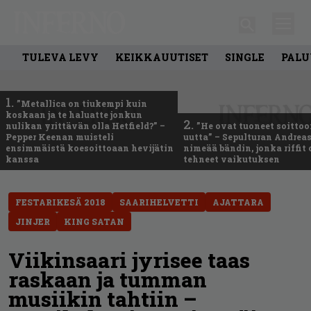
TULEVA LEVY
KEIKKAUUTISET
SINGLE
PALU
1.
”Metallica on tiukempi kuin
koskaan ja te haluatte jonkun
2.
nulikan yrittävän olla Hetfield?” –
”He ovat tuoneet soittoo
Pepper Keenan muisteli
uutta” – Sepulturan Andreas
ensimmäistä koesoittoaan hevijätin
nimeää bändin, jonka riffit
kanssa
tehneet vaikutuksen
FESTARIKESÄ 2018
SAARIHELVETTI
AJATTARA
JINJER
KING SATAN
Viikinsaari jyrisee taas
raskaan ja tumman
musiikin tahtiin –