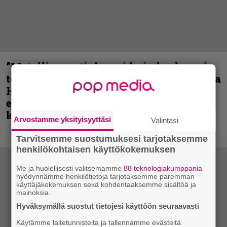
”Metallica on tiukempi kuin koskaan ja
te haluatte jonkun nulikan yrittävän olla
Hetfield?” – Pepper Keenan muisteli
ensimmäistä koesoittoaan hevijätin
kanssa
Arvostamme yksityisyyttäsi
Valintasi
Tarvitsemme suostumuksesi tarjotaksemme
henkilökohtaisen käyttökokemuksen
Me ja huolellisesti valitsemamme
88 teknologiakumppania
hyödynnämme henkilötietoja tarjotaksemme paremman
käyttäjäkokemuksen sekä kohdentaaksemme sisältöä ja
mainoksia.
Hyväksymällä suostut tietojesi käyttöön seuraavasti
Käytämme laitetunnisteita ja tallennamme evästeitä