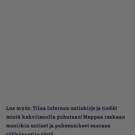
Lue myös:
Tilaa Infernon uutiskirje ja tiedät
mistä kahvitauolla puhutaan! Nappaa raskaan
musiikin uutiset ja puheenaiheet suoraan
sähköpostiin tästä.