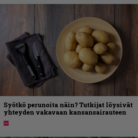
Syötkö perunoita näin? Tutkijat löysivät
yhteyden vakavaan kansansairauteen