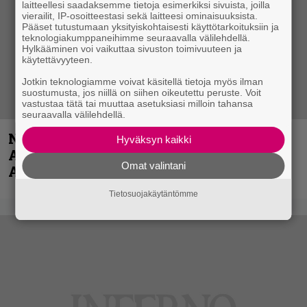
laitteellesi saadaksemme tietoja esimerkiksi sivuista, joilla
vierailit, IP-osoitteestasi sekä laitteesi ominaisuuksista.
Pääset tutustumaan yksityiskohtaisesti käyttötarkoituksiin ja
teknologiakumppaneihimme seuraavalla välilehdellä.
Hylkääminen voi vaikuttaa sivuston toimivuuteen ja
käytettävyyteen.
Jotkin teknologiamme voivat käsitellä tietoja myös ilman
suostumusta, jos niillä on siihen oikeutettu peruste. Voit
vastustaa tätä tai muuttaa asetuksiasi milloin tahansa
seuraavalla välilehdellä.
Näin lähtee Ghostin Tobias Forgelta
Hyväksyn kaikki
Accept – menossa mukana myös
Omat valintani
Anthrax- ja Korn-miehistöä
Tietosuojakäytäntömme