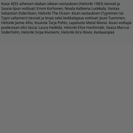
Kuva:
KISS-aiheisen skaban oikean vastauksen (Helsinki 1983) tiesivät ja
Sauna-lipun voittivat: Emmi Korhonen, Nivala Katleena Luokkala, Vantaa
Sebastian Dideriksen, Helsinki The Ocean -kisan vastauksen (Tyynimeri tai
Tyyni valtameri) tiesivät ja levyä sekä keikkalippua voittivat: Jouni Tuominen,
Helsinki Janne Alho, Kouvola Tarja Pohto, Lapaluoto Metal Mania -kisan voittajia
puolestaan olisi tässä: Laura Heikkilä, Helsinki Elise Hanhimäki, Vaasa Marcus
Söderholm, Helsinki Sirpa Kiviniemi, Helsinki Kirsi Rovio, Kankaanpää