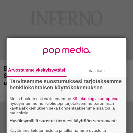
Kunnianosoitus hyiselle Pohjolalle –
Arvostamme yksityisyyttäsi
Valintasi
Shining hyppäsi keskelle kinoksia
Tarvitsemme suostumuksesi tarjotaksemme
uudella videollaan
henkilökohtaisen käyttökokemuksen
Me ja huolellisesti valitsemamme
88 teknologiakumppania
hyödynnämme henkilötietoja tarjotaksemme paremman
käyttäjäkokemuksen sekä kohdentaaksemme sisältöä ja
mainoksia.
Hyväksymällä suostut tietojesi käyttöön seuraavasti
Käytämme laitetunnisteita ja tallennamme evästeitä