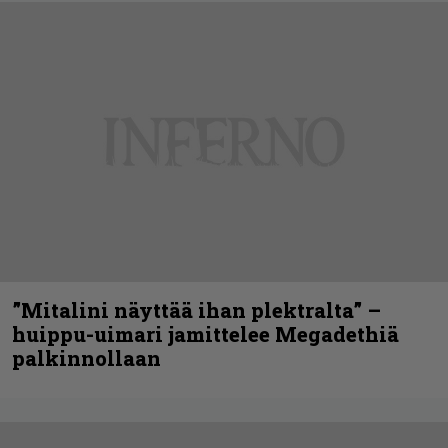
”Mitalini näyttää ihan plektralta” –
huippu-uimari jamittelee Megadethiä
palkinnollaan