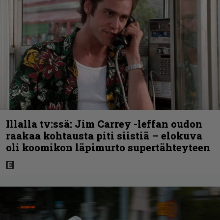
Illalla tv:ssä: Jim Carrey -leffan oudon
raakaa kohtausta piti siistiä – elokuva
oli koomikon läpimurto supertähteyteen