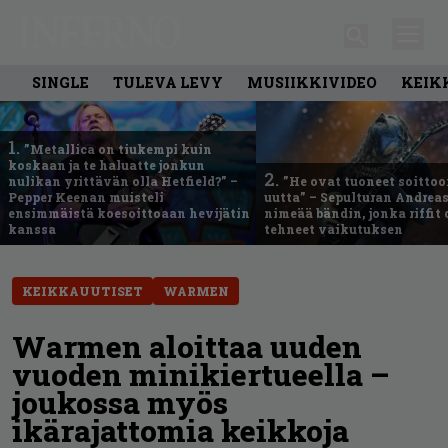
SINGLE
TULEVA LEVY
MUSIIKKIVIDEO
KEIK
1.
”Metallica on tiukempi kuin
koskaan ja te haluatte jonkun
2.
nulikan yrittävän olla Hetfield?” –
”He ovat tuoneet soittoo
Pepper Keenan muisteli
uutta” – Sepulturan Andreas
ensimmäistä koesoittoaan hevijätin
nimeää bändin, jonka riffit
kanssa
tehneet vaikutuksen
KEIKKAUUTISET
WARMEN
Warmen aloittaa uuden
vuoden minikiertueella –
joukossa myös
ikärajattomia keikkoja