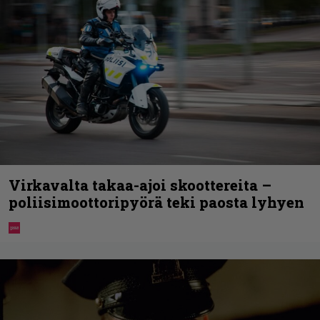
Virkavalta takaa-ajoi skoottereita –
poliisimoottoripyörä teki paosta lyhyen