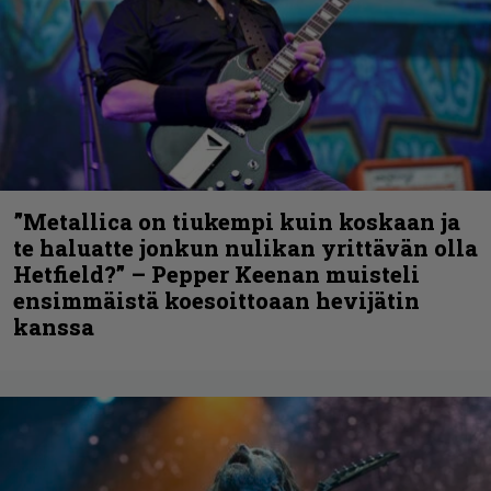
”Metallica on tiukempi kuin koskaan ja
te haluatte jonkun nulikan yrittävän olla
Hetfield?” – Pepper Keenan muisteli
ensimmäistä koesoittoaan hevijätin
kanssa