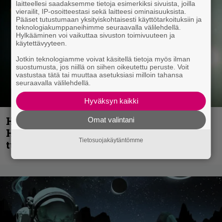
laitteellesi saadaksemme tietoja esimerkiksi sivuista, joilla
vierailit, IP-osoitteestasi sekä laitteesi ominaisuuksista.
Pääset tutustumaan yksityiskohtaisesti käyttötarkoituksiin ja
teknologiakumppaneihimme seuraavalla välilehdellä.
Hylkääminen voi vaikuttaa sivuston toimivuuteen ja
käytettävyyteen.
Jotkin teknologiamme voivat käsitellä tietoja myös ilman
suostumusta, jos niillä on siihen oikeutettu peruste. Voit
vastustaa tätä tai muuttaa asetuksiasi milloin tahansa
seuraavalla välilehdellä.
Hyväksyn kaikki
Helloween- ja Gamma Ray -mies Kai
Omat valintani
Hansen julkaisi uuden maistiaisen
Tietosuojakäytäntömme
tulevalta soololevyltä