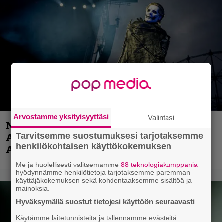
Arvostamme yksityisyyttäsi
Valintasi
Näin lähtee Ghostin Tobias Forgelta
Tarvitsemme suostumuksesi tarjotaksemme
Accept – menossa mukana myös
henkilökohtaisen käyttökokemuksen
Anthrax- ja Korn-miehistöä
Me ja huolellisesti valitsemamme
88 teknologiakumppania
hyödynnämme henkilötietoja tarjotaksemme paremman
käyttäjäkokemuksen sekä kohdentaaksemme sisältöä ja
mainoksia.
Hyväksymällä suostut tietojesi käyttöön seuraavasti
Käytämme laitetunnisteita ja tallennamme evästeitä