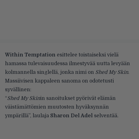
Within Temptation
esittelee toistaiseksi vielä
hamassa tulevaisuudessa ilmestyvää uutta levyään
kolmannella singlellä, jonka nimi on
Shed My Skin
.
Massiivisen kappaleen sanoma on odotetusti
syvällinen:
“
Shed My Skin
in sanoitukset pyörivät elämän
väistämättömien muutosten hyväksynnän
ympärillä”, laulaja
Sharon Del Adel
selventää.