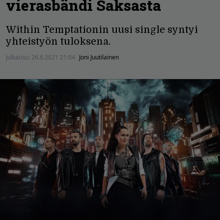
vierasbändi Saksasta
Within Temptationin uusi single syntyi
yhteistyön tuloksena.
Julkaistu:
26.6.2021 21:04
Joni Juutilainen