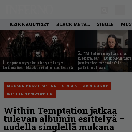
KEIKKAUUTISET
BLACK METAL
SINGLE
MUS
2.
”Mitalini näyttää ihan
plektralta” – huippu-uimari
1.
Espoon syyskuu käynnistyy
jamittelee Megadethiä
kotimaisen black metalin merkeissä
palkinnollaan
MODERN HEAVY METAL
SINGLE
ANNISOKAY
WITHIN TEMPTATION
Within Temptation jatkaa
tulevan albumin esittelyä –
uudella singlellä mukana