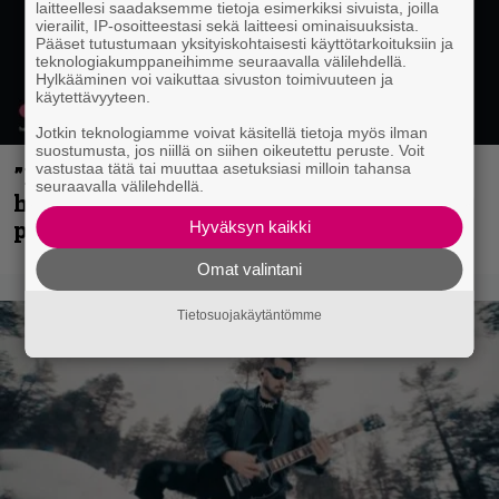
laitteellesi saadaksemme tietoja esimerkiksi sivuista, joilla
vierailit, IP-osoitteestasi sekä laitteesi ominaisuuksista.
Pääset tutustumaan yksityiskohtaisesti käyttötarkoituksiin ja
teknologiakumppaneihimme seuraavalla välilehdellä.
Hylkääminen voi vaikuttaa sivuston toimivuuteen ja
käytettävyyteen.
Jotkin teknologiamme voivat käsitellä tietoja myös ilman
suostumusta, jos niillä on siihen oikeutettu peruste. Voit
vastustaa tätä tai muuttaa asetuksiasi milloin tahansa
”Mitalini näyttää ihan plektralta” –
seuraavalla välilehdellä.
huippu-uimari jamittelee Megadethiä
palkinnollaan
Hyväksyn kaikki
Omat valintani
Tietosuojakäytäntömme