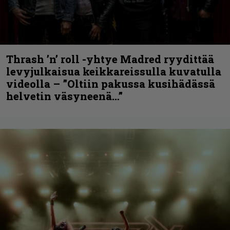
Thrash ’n’ roll -yhtye Madred ryydittää
levyjulkaisua keikkareissulla kuvatulla
videolla – ”Oltiin pakussa kusihädässä
helvetin väsyneenä…”