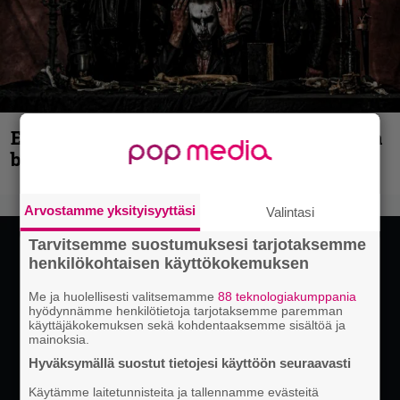
Espoon syyskuu käynnistyy kotimaisen
black metalin merkeissä
Arvostamme yksityisyyttäsi
Valintasi
Tarvitsemme suostumuksesi tarjotaksemme
henkilökohtaisen käyttökokemuksen
Me ja huolellisesti valitsemamme
88 teknologiakumppania
hyödynnämme henkilötietoja tarjotaksemme paremman
käyttäjäkokemuksen sekä kohdentaaksemme sisältöä ja
mainoksia.
Hyväksymällä suostut tietojesi käyttöön seuraavasti
Käytämme laitetunnisteita ja tallennamme evästeitä