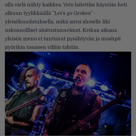
olla vielä nähty kaikkea. Veto laitettiin käyntiin heti
alkuun tyylikkäällä ”Let’s go Grokes” -
yleisöhuudatuksella, mikä antoi showlle liki
uskonnolliset aloitustunnelmat. Keikan aikana
yleisön meno ei tuntunut pysähtyvän ja moshpit
pyörikin tasaisen villiin tahtiin.