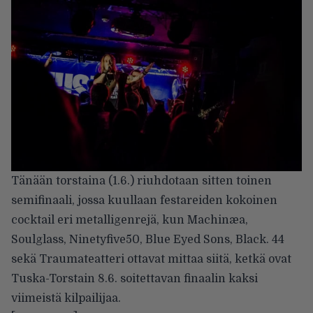
Tänään torstaina (1.6.) riuhdotaan sitten toinen
semifinaali, jossa kuullaan festareiden kokoinen
cocktail eri metalligenrejä, kun Machinæa,
Soulglass, Ninetyfive50, Blue Eyed Sons, Black. 44
sekä Traumateatteri ottavat mittaa siitä, ketkä ovat
Tuska-Torstain 8.6. soitettavan finaalin kaksi
viimeistä kilpailijaa.