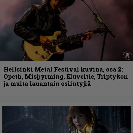
Hellsinki Metal Festival kuvina, osa 2:
Opeth, Misþyrming, Eluveitie, Triptykon
ja muita lauantain esiintyjiä