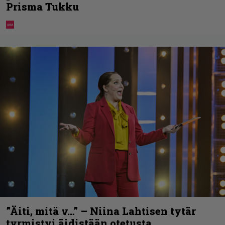
Prisma Tukku
”Äiti, mitä v…” – Niina Lahtisen tytär
tyrmistyi äidistään otetusta