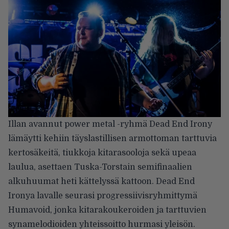
Illan avannut power metal -ryhmä Dead End Irony
lämäytti kehiin täyslastillisen armottoman tarttuvia
kertosäkeitä, tiukkoja kitarasooloja sekä upeaa
laulua, asettaen Tuska-Torstain semifinaalien
alkuhuumat heti kättelyssä kattoon. Dead End
Ironya lavalle seurasi progressiivisryhmittymä
Humavoid, jonka kitarakoukeroiden ja tarttuvien
synamelodioiden yhteissoitto hurmasi yleisön.