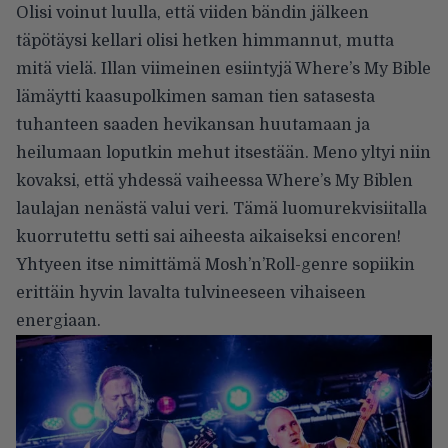
Olisi voinut luulla, että viiden bändin jälkeen
täpötäysi kellari olisi hetken himmannut, mutta
mitä vielä. Illan viimeinen esiintyjä Where’s My Bible
lämäytti kaasupolkimen saman tien satasesta
tuhanteen saaden hevikansan huutamaan ja
heilumaan loputkin mehut itsestään. Meno yltyi niin
kovaksi, että yhdessä vaiheessa Where’s My Biblen
laulajan nenästä valui veri. Tämä luomurekvisiitalla
kuorrutettu setti sai aiheesta aikaiseksi encoren!
Yhtyeen itse nimittämä Mosh’n’Roll-genre sopiikin
erittäin hyvin lavalta tulvineeseen vihaiseen
energiaan.