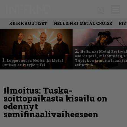
KEIKKAUUTISET
HELLSINKI METAL CRUISE
RIS
2.
Hellsinki Metal Festival
osa 2: Opeth, Misþyrming, E
1.
Loppuvuoden Hellsinki Metal
Triptykon ja muita lauanta
Cruisen esiintyjät julki
esiintyjiä
Ilmoitus: Tuska-
soittopaikasta kisailu on
edennyt
semifinaalivaiheeseen