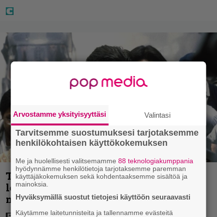
Arvostamme yksityisyyttäsi
Valintasi
Tarvitsemme suostumuksesi tarjotaksemme
henkilökohtaisen käyttökokemuksen
Me ja huolellisesti valitsemamme
88 teknologiakumppania
hyödynnämme henkilötietoja tarjotaksemme paremman
Tänään tv:ssä: Vuoden 1997 Bond-
käyttäjäkokemuksen sekä kohdentaaksemme sisältöä ja
mainoksia.
leffassa nähdään hämmenttävän
nykyaikainen kännykkä
Hyväksymällä suostut tietojesi käyttöön seuraavasti
Käytämme laitetunnisteita ja tallennamme evästeitä