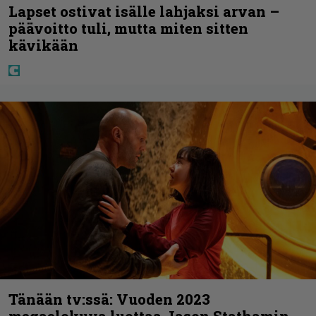
Lapset ostivat isälle lahjaksi arvan –
päävoitto tuli, mutta miten sitten
kävikään
Tänään tv:ssä: Vuoden 2023
megaelokuva luottaa Jason Stathamin