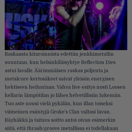
Raskaasta kitaroinnista edettiin jenkkimetallin
suuntaan, kun helsinkiläisyhtye Reflection Dies
astui lavalle. Äärimmäisen raskas poljenta ja
metalcore-kertosäkeet saivat yleisön energisen
hektiseen heiluntaan. Vahva live-esitys nosti Loosen
kellarin lämpötilan jo lähes helvetillisiin lukemiin.
Tuo aste nousi vielä pykälän, kun illan toiseksi
viimeinen esiintyjä Groke’s Clan valtasi lavan.
Räyhäkkä ja taitava soitto antoi oivan esimerkin
siitä, että thrash/groove metallissa ei todellakaan