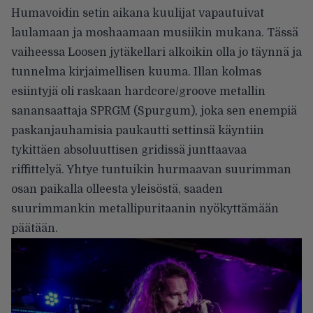
Humavoidin setin aikana kuulijat vapautuivat
laulamaan ja moshaamaan musiikin mukana. Tässä
vaiheessa Loosen jytäkellari alkoikin olla jo täynnä ja
tunnelma kirjaimellisen kuuma. Illan kolmas
esiintyjä oli raskaan hardcore/groove metallin
sanansaattaja SPRGM (Spurgum), joka sen enempiä
paskanjauhamisia paukautti settinsä käyntiin
tykittäen absoluuttisen gridissä junttaavaa
riffittelyä. Yhtye tuntuikin hurmaavan suurimman
osan paikalla olleesta yleisöstä, saaden
suurimmankin metallipuritaanin nyökyttämään
päätään.