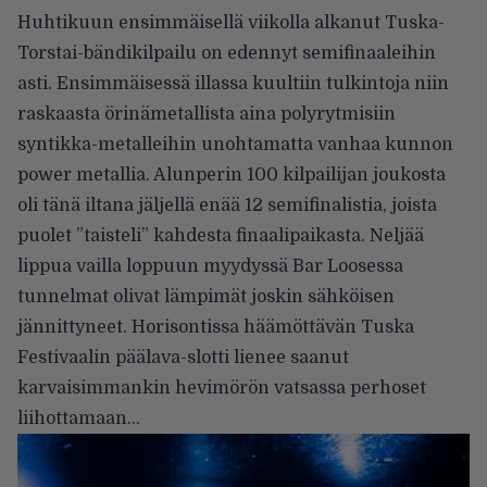
Huhtikuun ensimmäisellä viikolla alkanut Tuska-
Torstai-bändikilpailu on edennyt semifinaaleihin
asti. Ensimmäisessä illassa kuultiin tulkintoja niin
raskaasta örinämetallista aina polyrytmisiin
syntikka-metalleihin unohtamatta vanhaa kunnon
power metallia. Alunperin 100 kilpailijan joukosta
oli tänä iltana jäljellä enää 12 semifinalistia, joista
puolet ”taisteli” kahdesta finaalipaikasta. Neljää
lippua vailla loppuun myydyssä Bar Loosessa
tunnelmat olivat lämpimät joskin sähköisen
jännittyneet. Horisontissa häämöttävän Tuska
Festivaalin päälava-slotti lienee saanut
karvaisimmankin hevimörön vatsassa perhoset
liihottamaan…