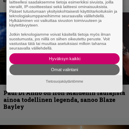
laitteellesi saadaksemme tietoja esimerkiksi sivuista, joilla
vierailit, IP-osoitteestasi sekä laitteesi ominaisuuksista.
Pääset tutustumaan yksityiskohtaisesti käyttötarkoituksiin ja
teknologiakumppaneihimme seuraavalla välilehdellä.
Hylkääminen voi vaikuttaa sivuston toimivuuteen ja
käytettävyyteen.
Jotkin teknologiamme voivat käsitellä tietoja myös ilman
suostumusta, jos niillä on siihen oikeutettu peruste. Voit
vastustaa tätä tai muuttaa asetuksiasi milloin tahansa
seuraavalla välilehdellä.
Hyväksyn kaikki
Omat valintani
Tietosuojakäytäntömme
Paul Di’Anno on Iron Maidenin laulajista
ainoa todellinen legenda, sanoo Blaze
Bayley